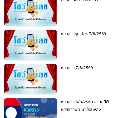
หวยฮานอย 7/8/2569
หวยลาวซุปเปอร์ 7/8/2569
หวยลาว 7/8/2569
หวยลาว 6/8/2569 จากสถิติ
หวยลาวพัฒนาย้อนหลัง