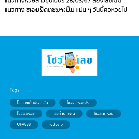
แนวทาง ຫວຍພັດທະນາເພີ່ມ แม่น ๆ วันนี้คอหวยไม่
ควรพลาด !!!
Tags
โชว์เลขเด็ดประจำวัน
โชว์เลขหวยดัง
โชว์ผลหวย
เลขทำนายฝัน
โชว์สถิติหวย
UFA888
lottovip