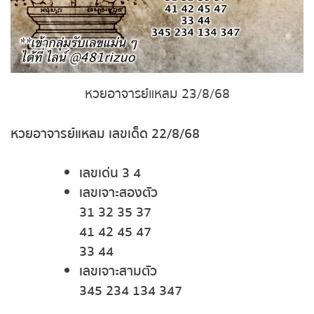
หวยหุ้นรัสเซีย
หวยหุ้นอินเดีย
หวยอาจารย์แหลม 23/8/68
หวยหุ้นดาวโจนส์
หวยอาจารย์แหลม เลขเด็ด 22/8/68
เลขเด่น 3 4
เลขเจาะสองตัว
31 32 35 37
41 42 45 47
33 44
เลขเจาะสามตัว
345 234 134 347