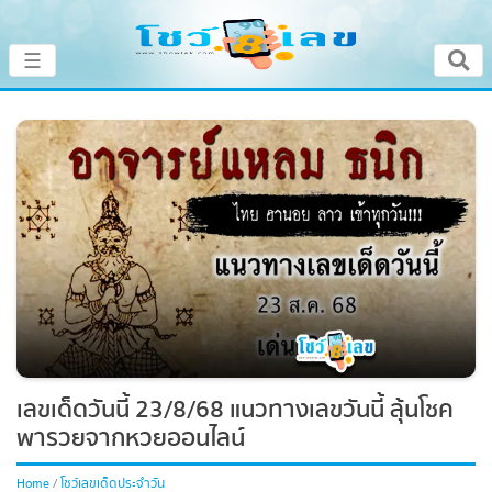
×
☰
หน้าหลัก
โชว์เลขเด็ดประจำวัน
โชว์เลขหวยดัง
โชว์ผลหวย
เลขทำนายฝัน
เลขเด็ดวันนี้ 23/8/68 แนวทางเลขวันนี้ ลุ้นโชค
โชว์สถิติหวย
พารวยจากหวยออนไลน์
หวยสด
Home
โชว์เลขเด็ดประจำวัน