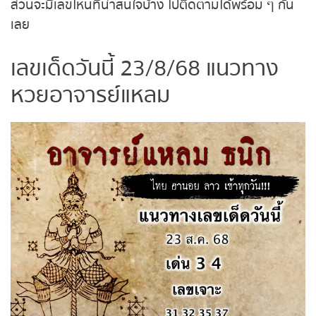
หวยหุ้นฮั่งเส็ง เช้า
ติดตามแล้ว ส่วนจะมีเลขไหนที่น่าสนใจบ้าง ไปติดตาม
ได้พร้อม ๆ กันเลย
หวยหุ้นฮั่งเส็ง บ่าย
เลขเด็ดวันนี้ 23/8/68 แนวทาง
หวยหุ้นจีน เช้า
หวยอาจารย์แหลม
หวยหุ้นจีน บ่าย
หวยหุ้นไต้หวัน
หวยหุ้นสิงคโปร์
หวยหุ้นอิยิป
หวยหุ้นเยอรมัน
หวยหุ้นอังกฤษ