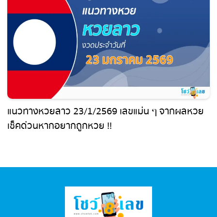
แนวทางหวยลาว 23/1/2569 เลขแม่น ๆ จากผล
หวย เช็คด่วนหากอยากถูกหวย !!
Tags