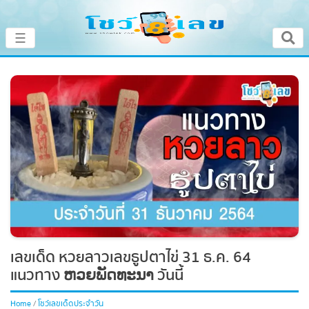
×
☰
หน้าหลัก
โชว์เลขเด็ดประจำวัน
โชว์เลขหวยดัง
โชว์ผลหวย
เลขทำนายฝัน
เลขเด็ด หวยลาวเลขธูปตาไข่ 31 ธ.ค. 64
โชว์สถิติหวย
แนวทาง ຫວຍພັດທະນາ วันนี้
หวยสด
Home
โชว์เลขเด็ดประจำวัน