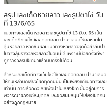
หวยหุ้นฮั่งเส็ง เช้า
สรุป เลขเด็ด
หวยลาว เลขธูปตาไข่ วัน
หวยหุ้นฮั่งเส็ง บ่าย
ที่ 13/6/65
แนวทางเลขเด็ด
หวยลาว
เลขธูปตาไข่ 13 มิ.ย. 65
เป็น
หวยหุ้นจีน เช้า
เลขเด็ดที่ทางโชว์เลขดอทคอม นำมาเสนอให้คอหวยได้
ลุ้นหวยลาว หากชื่นชอบแนวทางหวยลาวชุดก็อย่าลืม
หวยหุ้นจีน บ่าย
นำไปวางลุ้นรางวัลหวยลาวในวันนี้ได้ เพราะมีบ่อยครั้ง
ที่พาถูกรางวัลรับโชคมาแล้วนับครั้งไม่ถ้วน
หวยหุ้นไต้หวัน
หวยหุ้นสิงคโปร์
สำหรับเลขเด็ดที่ทางเว็บไซต์โชว์เลขดอทคอม นำมา
เสนอให้กับเหล่านักเสี่ยงโชคทุกคนนั้น เป็นเพียงแค่
หวยหุ้นอิยิป
แนวทางเลขเท่านั้น การเลือกตัวเลขเพื่อนำไปเสี่ยงโชค
ขึ้นอยู่กับการพิจารณาของแต่ละบุคคล และขอสนับสนุน
หวยหุ้นเยอรมัน
ให้เสี่ยงโชคกันอย่างถูกกฎหมาย
หวยหุ้นอังกฤษ
โชว์เลขหวยรายวัน
เลขเด็ด เลขมงคล โชว์ผลหวย สถิติ