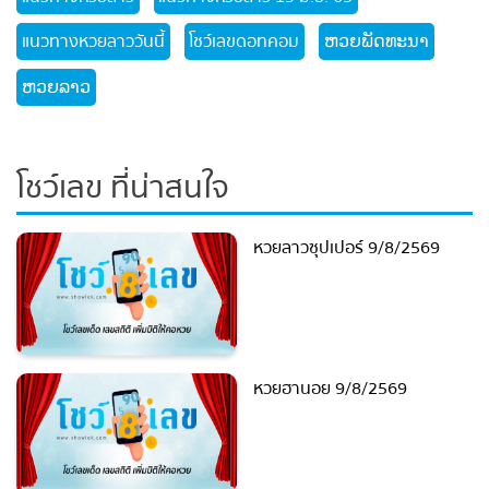
แนวทางหวยลาววันนี้
โชว์เลขดอทคอม
ຫວຍພັດທະນາ
ຫວຍລາວ
โชว์เลข ที่น่าสนใจ
หวยลาวซุปเปอร์ 9/8/2569
หวยฮานอย 9/8/2569