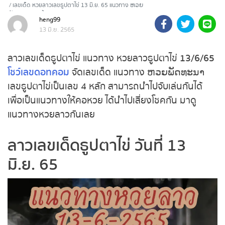
เลขเด็ด หวยลาวเลขธูปตาไข่ 13 มิ.ย. 65 แนวทาง ຫວຍ
ພັດທະນາ วันนี้
ถ่ายทอดสดหวยรัฐบาลไทย
heng99
13 มิ.ย. 2565
ถ่ายทอดสดหวยออมสิน
ลาวเลขเด็ดธูปตาไข่ แนวทาง หวยลาวธูปตาไข่
13/6/65
โชว์เลขดอทคอม
จัดเลขเด็ด แนวทาง ຫວຍ
ถ่ายทอดสดหวยธกส.
ພັດທະນາ เลขธูปตาไข่เป็นเลข 4 หลัก สามารถนำไปจับ
เล่นกันได้ เพื่อเป็นแนวทางให้คอหวย ได้นำไปเสี่ยงโชค
ถ่ายทอดสดหวยลาว
กัน มาดูแนวทางหวยลาวกันเลย
ถ่ายทอดสดหวยลาว ซุปเปอร์
ลาวเลขเด็ดธูปตาไข่ วันที่ 13
ถ่ายทอดสดหวยฮานอย
มิ.ย. 65
ถ่ายทอดสดหวยฮานอยพิเศษ
ถ่ายทอดสดหวยมาเลย์