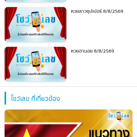
หวยลาวซุปเปอร์ 8/8/2569
หวยฮานอย 8/8/2569
โชว์เลข ที่เกี่ยวข้อง