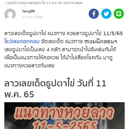
เลขเด็ด หวยลาวเลขธูปตาไข่ 11 พ.ค. 65 แนวทาง ຫວຍ
ພັດທະນາ วันนี้
ถ่ายทอดสดหวยรัฐบาลไทย
heng99
11 พ.ค. 2565
ถ่ายทอดสดหวยออมสิน
ลาวเลขเด็ดธูปตาไข่ แนวทาง หวยลาวธูปตาไข่
11/5/65
โชว์เลขดอทคอม
จัดเลขเด็ด แนวทาง ຫວຍ
ถ่ายทอดสดหวยธกส.
ພັດທະນາ เลขธูปตาไข่เป็นเลข 4 หลัก สามารถนำไปจับ
เล่นกันได้ เพื่อเป็นแนวทางให้คอหวย ได้นำไปเสี่ยงโชค
ถ่ายทอดสดหวยลาว
กัน มาดูแนวทางหวยลาวกันเลย
ถ่ายทอดสดหวยลาว ซุปเปอร์
ลาวเลขเด็ดธูปตาไข่ วันที่ 11
ถ่ายทอดสดหวยฮานอย
พ.ค. 65
ถ่ายทอดสดหวยฮานอยพิเศษ
ถ่ายทอดสดหวยมาเลย์