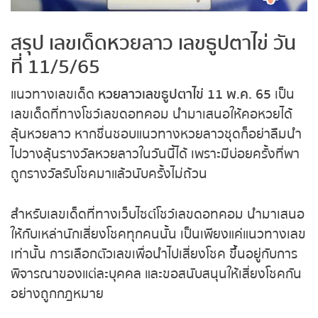
หวยหุ้นฮั่งเส็ง เช้า
สรุป เลขเด็ด
หวยลาว เลขธูปตาไข่ วัน
หวยหุ้นฮั่งเส็ง บ่าย
ที่ 11/5/65
แนวทางเลขเด็ด
หวยลาว
เลขธูปตาไข่ 11 พ.ค. 65
เป็น
หวยหุ้นจีน เช้า
เลขเด็ดที่ทางโชว์เลขดอทคอม นำมาเสนอให้คอหวยได้
ลุ้นหวยลาว หากชื่นชอบแนวทางหวยลาวชุดก็อย่าลืม
หวยหุ้นจีน บ่าย
นำไปวางลุ้นรางวัลหวยลาวในวันนี้ได้ เพราะมีบ่อยครั้ง
ที่พาถูกรางวัลรับโชคมาแล้วนับครั้งไม่ถ้วน
หวยหุ้นไต้หวัน
หวยหุ้นสิงคโปร์
สำหรับเลขเด็ดที่ทางเว็บไซต์โชว์เลขดอทคอม นำมา
เสนอให้กับเหล่านักเสี่ยงโชคทุกคนนั้น เป็นเพียงแค่
หวยหุ้นอิยิป
แนวทางเลขเท่านั้น การเลือกตัวเลขเพื่อนำไปเสี่ยงโชค
ขึ้นอยู่กับการพิจารณาของแต่ละบุคคล และขอสนับสนุน
หวยหุ้นเยอรมัน
ให้เสี่ยงโชคกันอย่างถูกกฎหมาย
หวยหุ้นอังกฤษ
โชว์เลขหวยรายวัน
เลขเด็ด เลขมงคล โชว์ผลหวย สถิติ