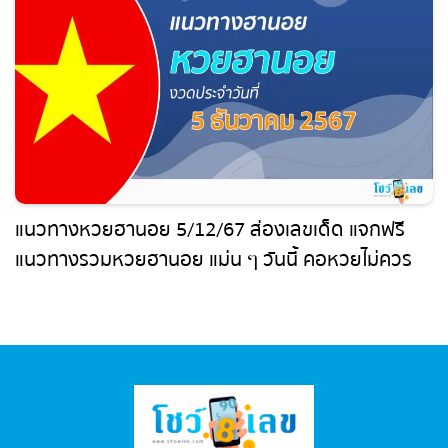
แนวทางหวยฮานอย 5/12/67 ส่องเลขเด็ด แจกฟรี
แนวทางรวมหวยฮานอย แม่น ๆ วันนี้ คอหวยไม่ควร
พลาด !!!
Tags