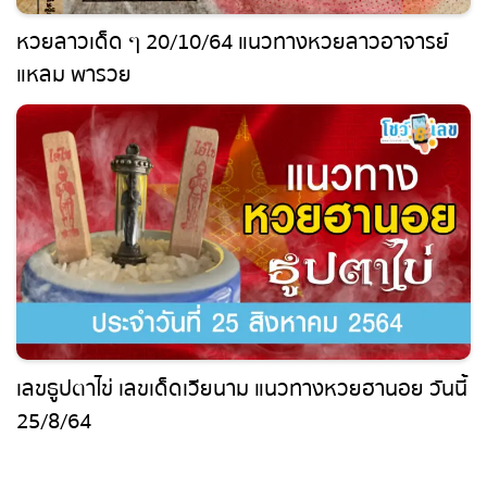
หวยลาวเด็ด ๆ 20/10/64 แนวทางหวยลาวอาจารย์
แหลม พารวย
เลขธูปตาไข่ เลขเด็ดเวียนาม แนวทางหวยฮานอย วัน
นี้ 25/8/64