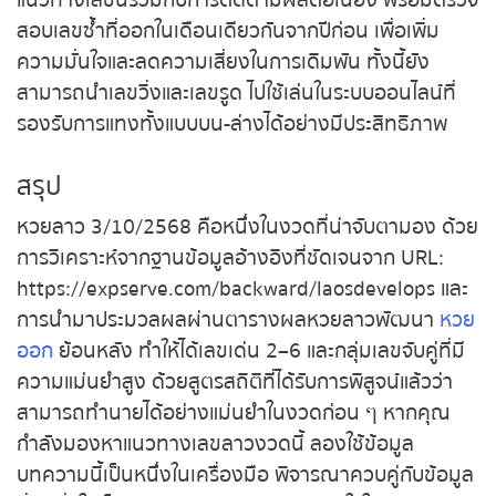
สำหรับคอหวยลาวที่ต้องการความแม่นยำ ควรใช้
แนวทางเลขนี้ร่วมกับการติดตามผลต่อเนื่อง พร้อม
ตรวจสอบเลขซ้ำที่ออกในเดือนเดียวกันจากปีก่อน เพื่อ
เพิ่มความมั่นใจและลดความเสี่ยงในการเดิมพัน ทั้งนี้ยัง
สามารถนำเลขวิ่งและเลขรูด ไปใช้เล่นในระบบออนไลน์ที่
รองรับการแทงทั้งแบบบน-ล่างได้อย่างมีประสิทธิภาพ
สรุป
หวยลาว 3/10/2568 คือหนึ่งในงวดที่น่าจับตามอง
ด้วยการวิเคราะห์จากฐานข้อมูลอ้างอิงที่ชัดเจนจาก
URL:
https://expserve.com/backward/laosdevelops
และการนำมาประมวลผลผ่านตารางผลหวยลาวพัฒนา
หวยออก
ย้อนหลัง ทำให้ได้เลขเด่น 2–6 และกลุ่มเลขจับ
คู่ที่มีความแม่นยำสูง ด้วยสูตรสถิติที่ได้รับการพิสูจน์
แล้วว่าสามารถทำนายได้อย่างแม่นยำในงวดก่อน ๆ