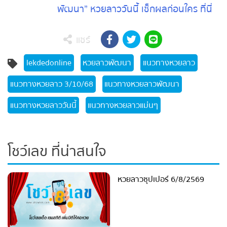
ว่าถูกหวย ขอตัวเลขไว้เสี่ยงทาย เสี่ยง
โชคงวดหน้า
ตรวจ ผลหวยลาว 1/10/68 ผลหวย
“ลาวพัฒนา” หวยลาววันนี้ เช็กผลก่อน
ใคร ที่นี่
แชร์
lekdedonline
หวยลาวพัฒนา
แนวทางหวยลาว
แนวทางหวยลาว 3/10/68
แนวทางหวยลาวพัฒนา
แนวทางหวยลาววันนี้
แนวทางหวยลาวแม่นๆ
โชว์เลข ที่น่าสนใจ