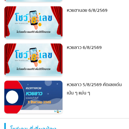
หวยลาวซุปเปอร์ 6/8/2569
หวยฮานอย 6/8/2569
หวยลาว 6/8/2569
หวยลาว 5/8/2569 คัดเลขเด่น
เน้น ๆ แม่น ๆ