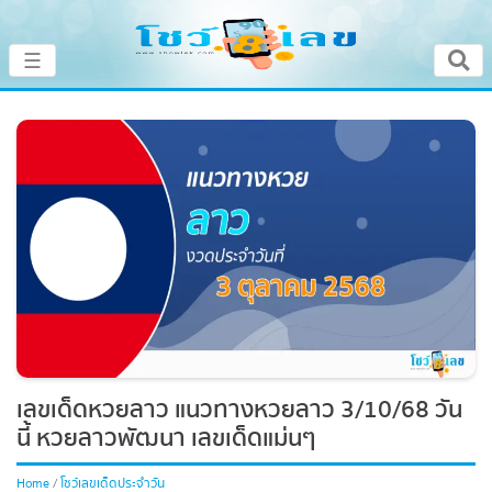
×
☰
หน้าหลัก
โชว์เลขเด็ดประจำวัน
โชว์เลขหวยดัง
โชว์ผลหวย
เลขทำนายฝัน
เลขเด็ดหวยลาว แนวทางหวยลาว 3/10/68
โชว์สถิติหวย
วันนี้ หวยลาวพัฒนา เลขเด็ดแม่นๆ
หวยสด
Home
โชว์เลขเด็ดประจำวัน