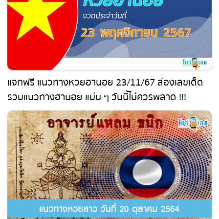
แจกฟรี แนวทางหวยฮานอย 23/11/67 ส่องเลขเด็ด
รวมแนวทางฮานอย แม่น ๆ วันนี้ไม่ควรพลาด !!!