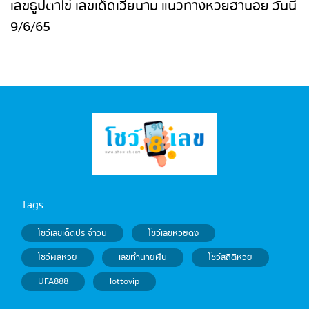
Tags
โชว์เลขเด็ดประจำวัน
โชว์เลขหวยดัง
โชว์ผลหวย
เลขทำนายฝัน
โชว์สถิติหวย
UFA888
lottovip
2026 Showlek. All right reserved