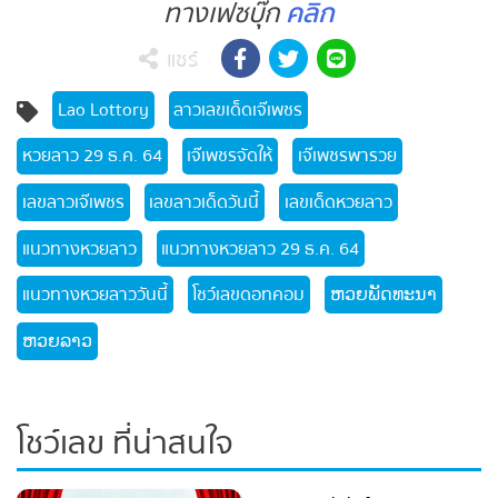
แชร์
Lao Lottory
ลาวเลขเด็ดเจ๊เพชร
หวยลาว 29 ธ.ค. 64
เจ๊เพชรจัดให้
เจ๊เพชรพารวย
เลขลาวเจ๊เพชร
เลขลาวเด็ดวันนี้
เลขเด็ดหวยลาว
แนวทางหวยลาว
แนวทางหวยลาว 29 ธ.ค. 64
แนวทางหวยลาววันนี้
โชว์เลขดอทคอม
ຫວຍພັດທະນາ
ຫວຍລາວ
โชว์เลข ที่น่าสนใจ
หวยลาวซุปเปอร์ 8/8/2569