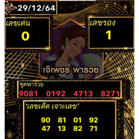
ถ่ายทอดสดหวยญีปุ่น
ถ่ายทอดสดหวยไต้หวัน
ถ่ายทอดสดหวยกัมพูชา GD
หวยหุ้นสด
หวยหุ้นไทย เย็น
หวยหุ้นเกาหลี
หวยหุ้นนิเคอิ เช้า
หวยหุ้นนิเคอิ บ่าย