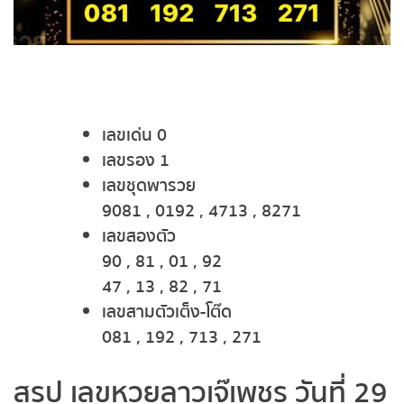
หวยหุ้นฮั่งเส็ง เช้า
หวยหุ้นฮั่งเส็ง บ่าย
หวยหุ้นจีน เช้า
เลขเด่น 0
เลขรอง 1
หวยหุ้นจีน บ่าย
เลขชุดพารวย
9081 , 0192 , 4713 , 8271
หวยหุ้นไต้หวัน
เลขสองตัว
90 , 81 , 01 , 92
หวยหุ้นสิงคโปร์
47 , 13 , 82 , 71
เลขสามตัวเต็ง-โต๊ด
หวยหุ้นอิยิป
081 , 192 , 713 , 271
หวยหุ้นเยอรมัน
สรุป เลข
หวยลาวเจ๊เพชร วันที่
29
ธ.ค. 64
หวยหุ้นอังกฤษ