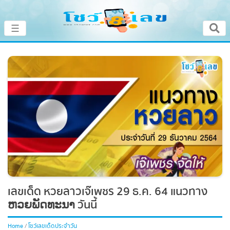
×
☰
หน้าหลัก
โชว์เลขเด็ดประจำวัน
โชว์เลขหวยดัง
โชว์ผลหวย
เลขทำนายฝัน
เลขเด็ด หวยลาวเจ๊เพชร 29 ธ.ค. 64 แนวทาง
โชว์สถิติหวย
ຫວຍພັດທະນາ วันนี้
หวยสด
Home
โชว์เลขเด็ดประจำวัน