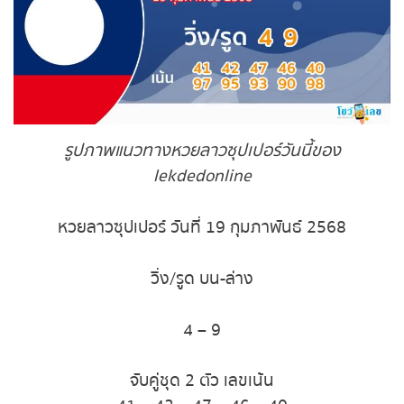
ถ่ายทอดสดหวยญีปุ่น
ถ่ายทอดสดหวยไต้หวัน
ถ่ายทอดสดหวยกัมพูชา GD
รูปภาพแนวทางหวยลาวซุปเปอร์วันนี้ของ
lekdedonline
หวยหุ้นสด
หวยหุ้นไทย เย็น
หวยลาวซุปเปอร์ วันที่ 19 กุมภาพันธ์ 2568
หวยหุ้นเกาหลี
วิ่ง/รูด บน-ล่าง
หวยหุ้นนิเคอิ เช้า
4 – 9
หวยหุ้นนิเคอิ บ่าย
จับคู่ชุด 2 ตัว เลขเน้น
41 – 42 – 47 – 46 – 40