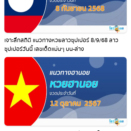
เจาะลึกสถิติ แนวทางหวยลาวซุปเปอร์ 8/9/68 ลาว
ซุปเปอร์วันนี้ เลขเด็ดแม่นๆ บน-ล่าง
แนวทางหวยฮานอย 12/10/67 ส่องเลขเด็ด