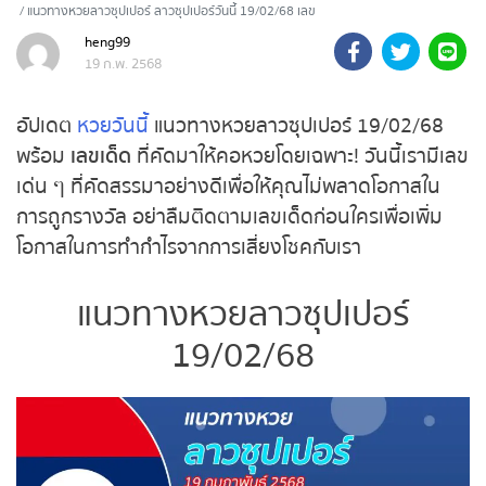
แนวทางหวยลาวซุปเปอร์ ลาวซุปเปอร์วันนี้ 19/02/68 เลข
เด็ดแม่นๆ บน-ล่าง
ถ่ายทอดสดหวยรัฐบาลไทย
heng99
19 ก.พ. 2568
ถ่ายทอดสดหวยออมสิน
อัปเดต
หวยวันนี้
แนวทางหวยลาวซุปเปอร์ 19/02/68
พร้อม
เลขเด็ด
ที่คัดมาให้คอหวยโดยเฉพาะ! วันนี้เรามี
ถ่ายทอดสดหวยธกส.
เลขเด่น ๆ ที่คัดสรรมาอย่างดีเพื่อให้คุณไม่พลาดโอกาส
ในการถูกรางวัล อย่าลืมติดตามเลขเด็ดก่อนใครเพื่อ
ถ่ายทอดสดหวยลาว
เพิ่มโอกาสในการทำกำไรจากการเสี่ยงโชคกับเรา
ถ่ายทอดสดหวยลาว ซุปเปอร์
แนวทางหวยลาวซุปเปอร์
ถ่ายทอดสดหวยฮานอย
19/02/68
ถ่ายทอดสดหวยฮานอยพิเศษ
ถ่ายทอดสดหวยมาเลย์