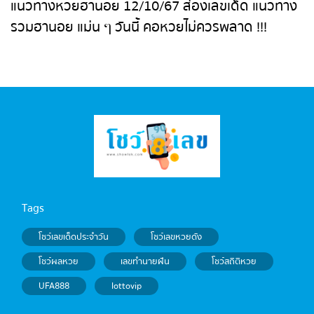
แนวทางรวมฮานอย แม่น ๆ วันนี้ คอหวยไม่ควร
พลาด !!!
Tags
โชว์เลขเด็ดประจำวัน
โชว์เลขหวยดัง
โชว์ผลหวย
เลขทำนายฝัน
โชว์สถิติหวย
UFA888
lottovip