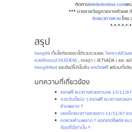
ติดตาม
lekdedonline.com
แหล่
*** ดวงรายวันดูดวงจากตัวเลข ทำน
รับแนวทางหวย
ไทย ลาวม
*-*-*-*-*-*-
สรุป
heng99
เว็บไซต์ของเราได้รวบรวมและ
วิเคราะห์ตัวเลข
เ
หวยชัดเจน(CHUDJEN)
, เจษฎา ( JETSADA ) และ สมั
Heng99bet
และยังมีโปรโมชั่น
เครดิตฟรี
พร้อมทั้งลิง
บทความที่เกี่ยวข้อง
แจกฟรี แนวทางหวยฮานอย 13/11/67 ส่อ
งวดวันนี้แม่น ๆ แจกฟรี แนวทางหวยลาว
ห้ามพลาด !!
เลขเด็ดแนวทางหวยลาว 11/11/67 แจก
คอหวยห้ามพลาด !! ลอตเตอรี่พลัส แนวทา
ต้องที่นี่เท่านั้น !!