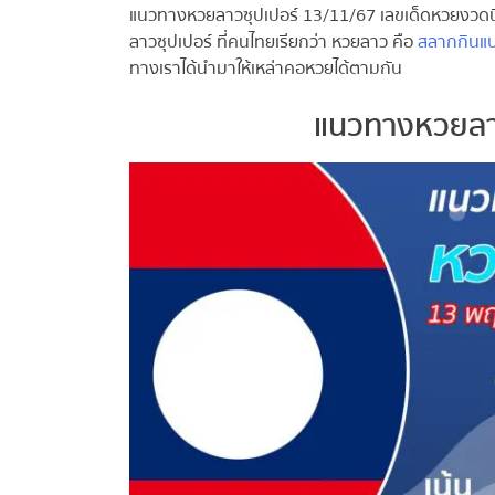
แนวทางหวยลาวซุปเปอร์ 13/11/67 เลขเด็ดหวยงวดนี
ลาวซุปเปอร์ ที่คนไทยเรียกว่า หวยลาว คือ
สลากกินแบ่
ทางเราได้นำมาให้เหล่าคอหวยได้ตามกัน
แนวทางหวยลาว