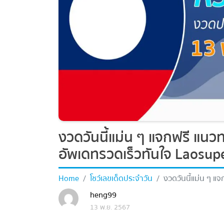
งวดวันนี้แม่น ๆ แจกฟรี แน
อัพเดทรวดเร็วทันใจ Laosupe
Home
โชว์เลขเด็ดประจำวัน
งวดวันนี้แม่น ๆ แจ
ทันใจ Laosuper บนล่า
heng99
13 พ.ย. 2567