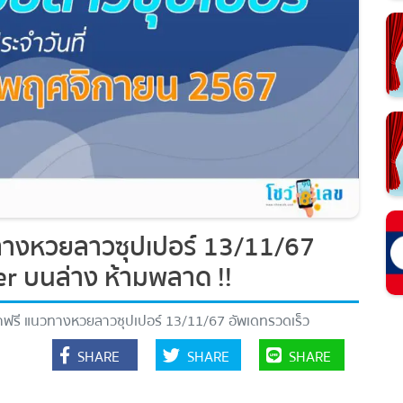
วทางหวยลาวซุปเปอร์ 13/11/67
r บนล่าง ห้ามพลาด !!
กฟรี แนวทางหวยลาวซุปเปอร์ 13/11/67 อัพเดทรวดเร็ว
ง ห้ามพลาด !!
SHARE
SHARE
SHARE