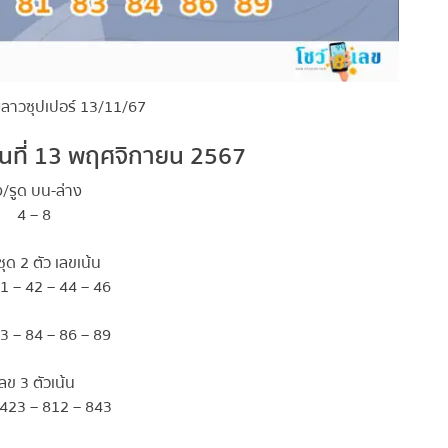
วซุปเปอร์ 13/11/67
นที่ 13 พฤศจิกายน 2567
ง/รูด บน-ล่าง
4 – 8
ชุด 2 ตัว เลขเน้น
 – 42 – 44 – 46
 – 84 – 86 – 89
ข 3 ตัวเน้น
423 – 812 – 843