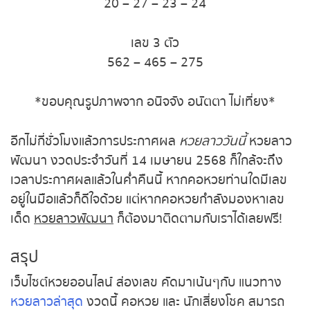
เลข 3 ตัว
562 – 465 – 275
*ขอบคุณรูปภาพจาก อนิจจัง อนัตตา ไม่เที่ยง*
อีกไม่กี่ชั่วโมงแล้วการประกาศผล
หวยลาววันนี้
หวย
ลาวพัฒนา งวดประจำวันที่ 14 เมษายน 2568 ก็ใกล้จะ
ถึงเวลาประกาศผลแล้วในค่ำคืนนี้ หากคอหวยท่านใดมี
เลขอยู่ในมือแล้วก็ดีใจด้วย แต่หากคอหวยกำลังมองหา
เลขเด็ด
หวยลาวพัฒนา
ก็ต้องมาติดตามกับเราได้เลย
ฟรี!
สรุป
เว็บไซต์หวยออนไลน์ ส่องเลข คัดมาเน้นๆกับ แนวทาง
หวยลาวล่าสุด
งวดนี้ คอหวย และ นักเสี่ยงโชค สมารถ