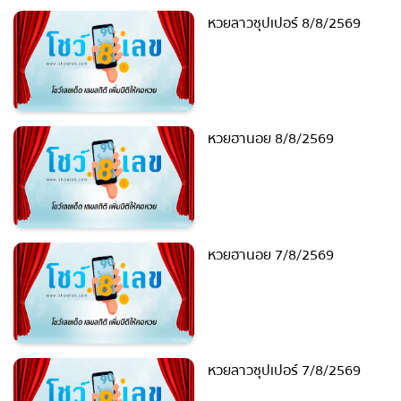
หวยลาวซุปเปอร์ 8/8/2569
หวยฮานอย 8/8/2569
หวยฮานอย 7/8/2569
หวยลาวซุปเปอร์ 7/8/2569