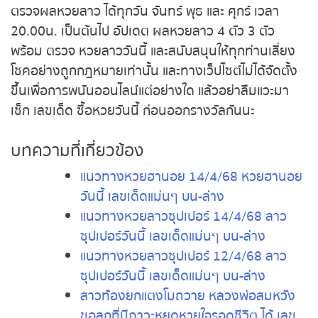
ตรวจผลหวยลาว ได้ทุกวัน จันทร์ พุธ และ ศุกร์ เวลา
20.00น. เป็นต้นไป อัปเดต ผลหวยลาว 4 ตัว 3 ตัว
พร้อม ตรวจ หวยลาววันนี้ และสนับสนุนให้ทุกท่านเสี่ยง
โชคอย่างถูกกฎหมายเท่านั้น และทางเว็ปไซต์ไม่ได้จัด
ตั้งขึ้นเพื่อการพนันออนไลน์แต่อย่างใด แล้วอย่าลืมแวะ
มาเช็ก เลขเด็ด ซื้อหวยวันนี้ ก่อนออกรางวัลกันนะ
บทความที่เกี่ยวข้อง
แนวทางหวยฮานอย 14/4/68 หวย
ฮานอยวันนี้ เลขเด็ดแม่นๆ บน-ล่าง
แนวทางหวยลาวซุปเปอร์ 14/4/68 ลาว
ซุปเปอร์วันนี้ เลขเด็ดแม่นๆ บน-ล่าง
แนวทางหวยลาวซุปเปอร์ 12/4/68 ลาว
ซุปเปอร์วันนี้ เลขเด็ดแม่นๆ บน-ล่าง
สาวท้องยกแตงโมถวาย หลวงพ่อสมหวัง
ขอลูกที่มีภาวะหยุดหายใจรอดชีวิต ได้ เลข