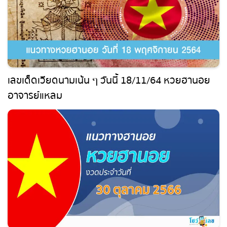
เลขเด็ดเวียดนามเน้น ๆ วันนี้ 18/11/64 หวยฮานอย
อาจารย์แหลม
แนวทางหวยฮานอย 30/10/66 โชว์เลข แนวทาง