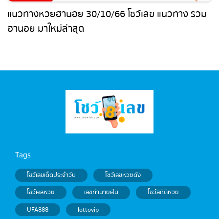
รวมฮานอย มาใหม่ล่าสุด
Tags
โชว์เลขเด็ดประจำวัน
โชว์เลขหวยดัง
โชว์ผลหวย
เลขทำนายฝัน
โชว์สถิติหวย
UFA888
lottovip