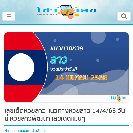
×
☰
หน้าหลัก
โชว์เลขเด็ดประจำวัน
โชว์เลขหวยดัง
โชว์ผลหวย
เลขทำนายฝัน
เลขเด็ดหวยลาว แนวทางหวยลาว 14/4/68
โชว์สถิติหวย
วันนี้ หวยลาวพัฒนา เลขเด็ดแม่นๆ
หวยสด
Home
โชว์เลขเด็ดประจำวัน