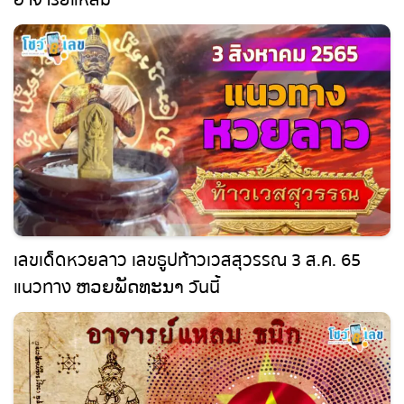
เลขเด็ดหวยลาว เลขธูปท้าวเวสสุวรรณ 3 ส.ค. 65
แนวทาง ຫວຍພັດທະນາ วันนี้