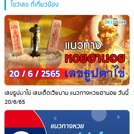
โชว์เลข ที่เกี่ยวข้อง
เลขธูปตาไข่ เลขเด็ดเวียนาม แนวทางหวยฮานอย วัน
นี้ 20/6/65