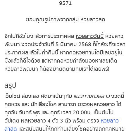
9571
ขอบคุณรูปภาพจากกลุ่ม หวยลาวสด
อีกไม่กี่ชั่วโมงแล้วการประกาศผล
หวยลาววันนี้
หวย
ลาวพัฒนา งวดประจำวันที่ 5 มีนาคม 2568 ก็ใกล้จะ
ถึงเวลาประกาศผลแล้วในค่ำคืนนี้ หากคอหวยท่านใดมี
เลขอยู่ในมือแล้วก็ดีใจด้วย แต่หากคอหวยกำลังมองหา
เลขเด็ด หวยลาวพัฒนา ก็ต้องมาติดตามกับเราได้เลย
ฟรี!
สรุป
เว็บไซต์ ส่องเลข คัดมาเน้นๆกับ
แนวทางหวยลาว
งวด
นี้ คอหวย และ นักเสี่ยงโชค สามารถ ตรวจผลหวยลาว
ได้ทุกวัน จันทร์ พุธ และ ศุกร์ เวลา 20.00น. เป็นต้นไป
อัปเดต ผลหวยลาว 4 ตัว 3 ตัว พร้อม ตรวจ
หวยลาว