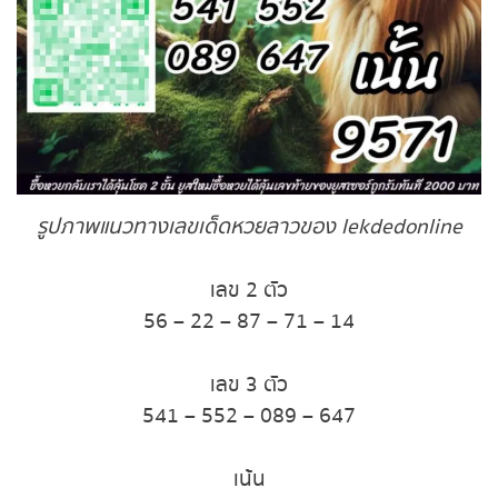
หวยหุ้นรัสเซีย
หวยหุ้นอินเดีย
หวยหุ้นดาวโจนส์
รูปภาพแนวทางเลขเด็ดหวยลาวของ lekdedonline
เลข 2 ตัว
56 – 22 – 87 – 71 – 14
เลข 3 ตัว
541 – 552 – 089 – 647
เน้น