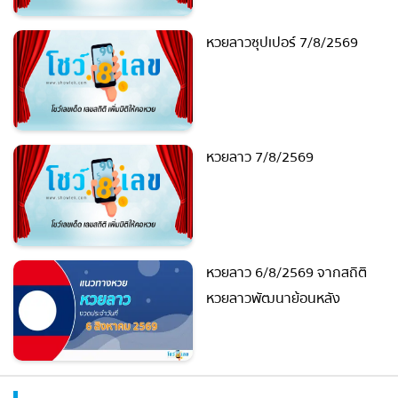
หวยลาวซุปเปอร์ 7/8/2569
หวยลาว 7/8/2569
หวยลาว 6/8/2569 จากสถิติ
หวยลาวพัฒนาย้อนหลัง