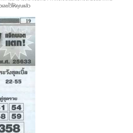
ลขไว้ให้คุณแล้ว