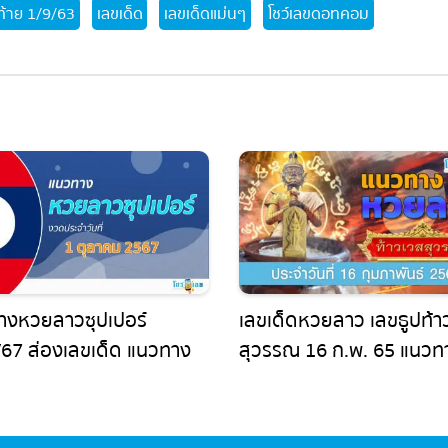
้าย 1/9/63
เลขเด็ด
เลขเด็ดแม่นๆ
โชว์เลขดอทคอม
งหวยลาวซุปเปอร์
เลขเด็ดหวยลาว เลขธูปท้าว
67 ส่องเลขเด็ด แนวทาง
สุวรรณ 16 ก.พ. 65 แนวทา
ທະນາເພີ່ມ แม่น ๆ วันนี้
ຫວຍພັດທະນາ วันนี้
ไม่ควรพลาด !!!