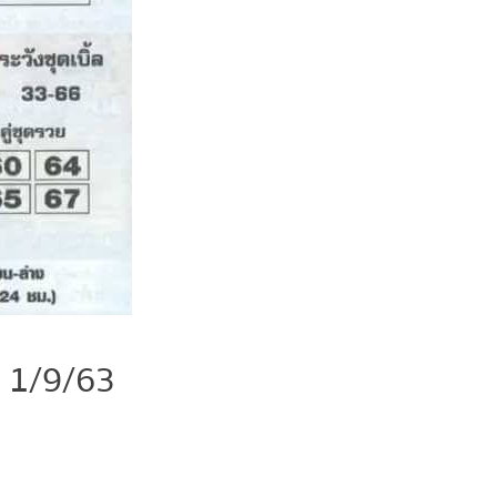
ย 1/9/63