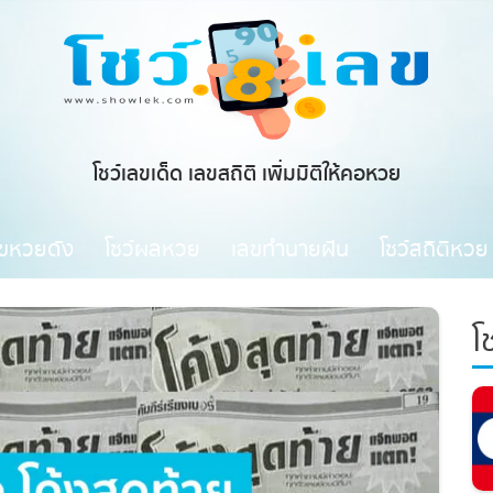
โชว์เลขเด็ด เลขสถิติ เพิ่มมิติให้คอหวย
ขหวยดัง
โชว์ผลหวย
เลขทำนายฝัน
โชว์สถิติหวย
โช