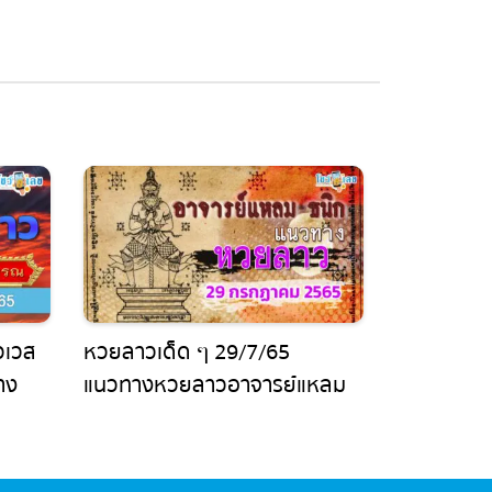
เวส
หวยลาวเด็ด ๆ 29/7/65
ง
แนวทางหวยลาวอาจารย์แหลม
พารวย