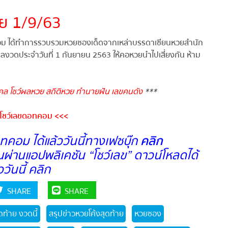
าย 1/9/63
คอม ได้ทำการรวบรวมหวยซองเด็ดจากเหล่าบรรดาเซียนหวยสำนัก
งวดประจำวันที่ 1 กันยายน 2563 ให้คอหวยนำไปเสี่ยงกัน ห้าม
ล โชว์ผลหวย สถิติหวย ทำนายฝัน
เลขคนดัง
***
ชว์เลขดอทคอม
<<<
อม ได้แล้ววันนี้ทางเฟซบุ๊ก
คลิก
ผ่านแอปพลิเคชัน “โชว์เลข” ดาวน์โหลดได้
วันนี้
คลิก
SHARE
SHARE
ท้าย งวดนี้
สรุปข่าวหวยโค้งสุดท้าย
หวยซอง