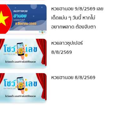
หวยฮานอย 9/8/2569 เลข
เด็ดแม่น ๆ วันนี้ หากไม่
อยากพลาด ต้องจับตา
หวยลาวซุปเปอร์
8/8/2569
หวยฮานอย 8/8/2569