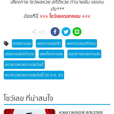
ดัง***
ต้องที่นี่
>>>
โชว์เลขดอทคอม
<<<
แชร์
หวยฮานอย
เลขฮานอย2ตัว
เลขฮานอย2ตัวบน
เลขฮานอย3ตัวบน
เลขเด็ดฮานอย
แนวทางหวยฮานอย
แนวทางหวยฮานอยวันนี้
แนวทางหวยฮานอยวันนี้ 30 ก.ค. 63
โชว์เลข ที่น่าสนใจ
หวยลาวซุปเปอร์ 8/8/2569