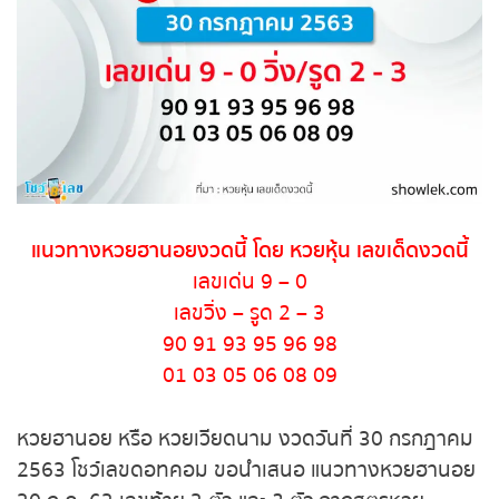
หวยหุ้นฮั่งเส็ง เช้า
หวยหุ้นฮั่งเส็ง บ่าย
หวยหุ้นจีน เช้า
หวยหุ้นจีน บ่าย
แนวทางหวยฮานอยงวดนี้ โดย หวยหุ้น เลขเด็ดงวดนี้
หวยหุ้นไต้หวัน
เลขเด่น 9 – 0
เลขวิ่ง – รูด 2 – 3
หวยหุ้นสิงคโปร์
90 91 93 95 96 98
01 03 05 06 08 09
หวยหุ้นอิยิป
หวยฮานอย หรือ หวยเวียดนาม งวดวันที่ 30
หวยหุ้นเยอรมัน
กรกฎาคม 2563 โชว์เลขดอทคอม ขอนำเสนอ
แนวทางหวยฮานอย 30 ก.ค. 63 เลขท้าย 3 ตัว และ 2
หวยหุ้นอังกฤษ