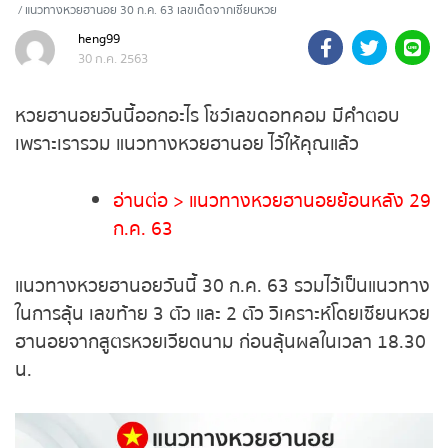
แนวทางหวยฮานอย 30 ก.ค. 63 เลขเด็ดจากเซียนหวย
เวียดนาม
ถ่ายทอดสดหวยรัฐบาลไทย
heng99
30 ก.ค. 2563
ถ่ายทอดสดหวยออมสิน
หวยฮานอยวันนี้ออกอะไร โชว์เลขดอทคอม มีคำตอบ
เพราะเรารวม แนวทางหวยฮานอย ไว้ให้คุณแล้ว
ถ่ายทอดสดหวยธกส.
อ่านต่อ >
แนวทางหวยฮานอยย้อนหลัง
ถ่ายทอดสดหวยลาว
29 ก.ค. 63
ถ่ายทอดสดหวยลาว ซุปเปอร์
แนวทางหวยฮานอยวันนี้ 30 ก.ค. 63 รวมไว้เป็น
ถ่ายทอดสดหวยฮานอย
แนวทางในการลุ้น เลขท้าย 3 ตัว และ 2 ตัว วิเคราะห์
โดยเซียนหวยฮานอยจากสูตรหวยเวียดนาม ก่อนลุ้น
ถ่ายทอดสดหวยฮานอยพิเศษ
ผลในเวลา 18.30 น.
ถ่ายทอดสดหวยมาเลย์