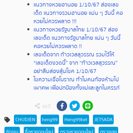
แนวทางหวยฮานอย 1/10/67 ส่องเลข
เด็ด แนวทางรวมฮานอย แม่น ๆ วันนี้ คอ
หวยไม่ควรพลาด !!!
แนวทางหวยรัฐบาลไทย 1/10/67 ส่อง
เลขเด็ด แนวทางรัฐบาลไทย แม่น ๆ วันนี้
คอหวยไม่ควรพลาด !!
เลขเด็ดจาก ท้าวเวสสุวรรณ รวมไว้ให้
“เลขเด็ดงวดนี้” จาก “ท้าวเวสสุวรรณ”
อย่าลืมส่องลุ้นโชค 1/10/67
ไขความเชื่อโบราณ ทำไมคนท้องห้ามไป
เผาศพ เพื่อปกป้องทั้งแม่และลูกในครรภ์
แชร์
CHUDJEN
heng99
Heng99bet
JETSADA
ชัดเจน
ซื้อหวยออนไลน์
ตรวจหวยออนไลน์
ตรวจเลข