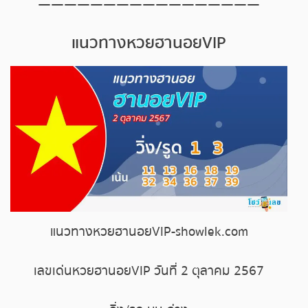
—————————————————
แนวทางหวยฮานอยVIP
แนวทางหวยฮานอยVIP-showlek.com
เลขเด่นหวยฮานอยVIP วันที่ 2 ตุลาคม 2567