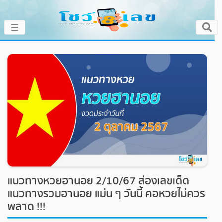
×
☰
หน้าหลัก
โชว์เลขเด็ดประจำวัน
โชว์เลขหวยดัง
โชว์ผลหวย
เลขทำนายฝัน
แนวทางหวยฮานอย 2/10/67 ส่องเลขเด็ด
โชว์สถิติหวย
แนวทางรวมฮานอย แม่น ๆ วันนี้ คอหวยไม่ควร
พลาด !!!
หวยสด