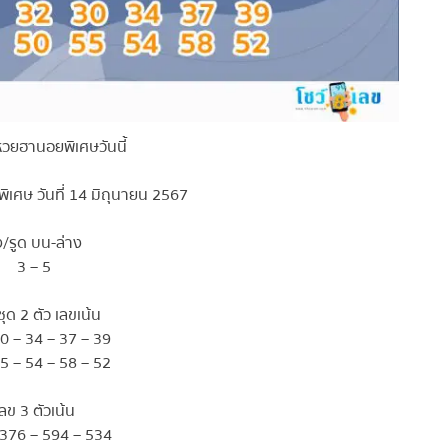
ยฮานอยพิเศษวันนี้
ศษ วันที่ 14 มิถุนายน 2567
ง/รูด บน-ล่าง
3 – 5
ชุด 2 ตัว เลขเน้น
 – 34 – 37 – 39
 – 54 – 58 – 52
ข 3 ตัวเน้น
376 – 594 – 534