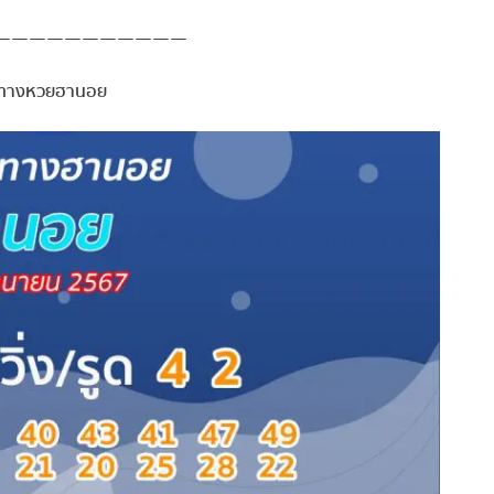
———————————
างหวยฮานอย