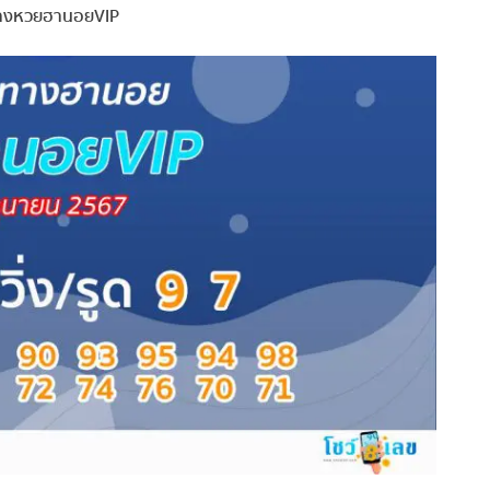
งหวยฮานอยVIP