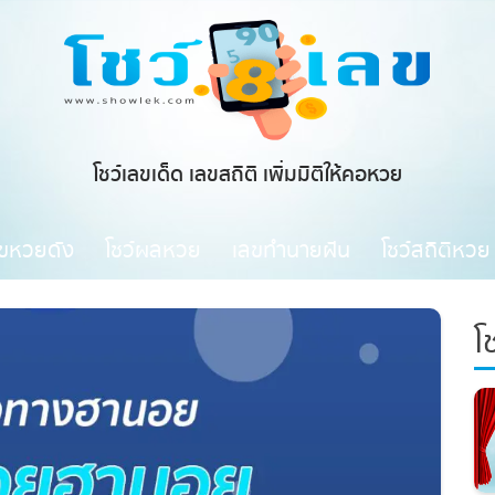
โชว์เลขเด็ด เลขสถิติ เพิ่มมิติให้คอหวย
ขหวยดัง
โชว์ผลหวย
เลขทำนายฝัน
โชว์สถิติหวย
โช