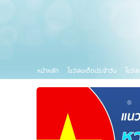
หน้าหลัก
โชว์เลขเด็ดประจำวัน
โชว์เล