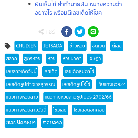
อย่างไร พร้อมตีเลขเด็ดให้โชค
แชร์
CHUDJEN
JETSADA
ข่าวหวย
ชัดเจน
ตีเลข
สลาก
สูตรหวย
หวย
หวยนาคา
เจษฎา
เลขลาวเด็ดวันนี้
เลขเด็ด
เลขเด็ดธูปตาไข่
เลขเด็ดธูปท้าวเวสสุวรรณ
เลขเด็ดธูปไอ้ไข่
เว็บแทงหวย24
แนวทางหวยลาว
แนวทางหวยลาวซุปเปอร์ 2702/66
แนวทางหวยลาววันนี้
โชว์เลข
โชว์เลขดอทคอม
ຫວຍພັດທະນາ
ຫວຍລາວ