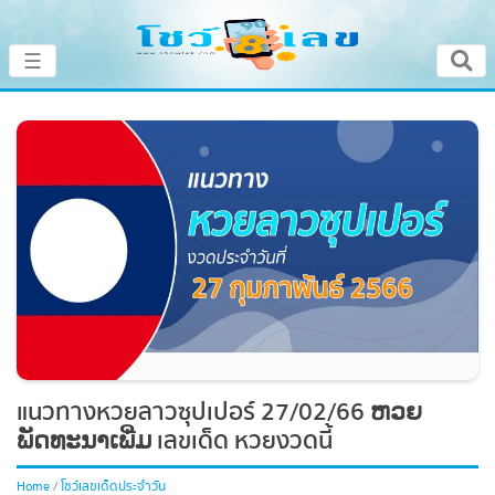
×
☰
หน้าหลัก
โชว์เลขเด็ดประจำวัน
โชว์เลขหวยดัง
โชว์ผลหวย
เลขทำนายฝัน
แนวทางหวยลาวซุปเปอร์ 27/02/66 ຫວຍ
โชว์สถิติหวย
ພັດທະນາເພີ່ມ เลขเด็ด หวยงวดนี้
หวยสด
Home
โชว์เลขเด็ดประจำวัน