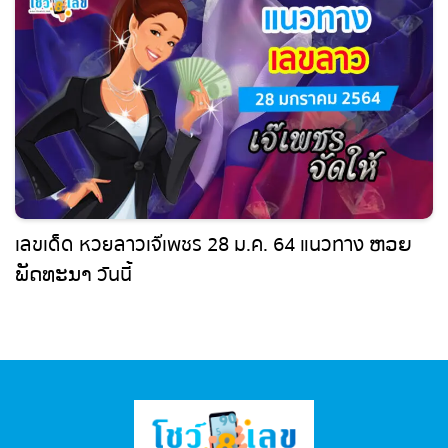
เลขเด็ด หวยลาวเจ๊เพชร 28 ม.ค. 64 แนวทาง ຫວຍ
ພັດທະນາ วันนี้