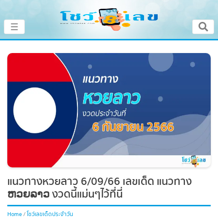
×
☰
หน้าหลัก
โชว์เลขเด็ดประจำวัน
โชว์เลขหวยดัง
โชว์ผลหวย
เลขทำนายฝัน
แนวทางหวยลาว 6/09/66 เลขเด็ด แนวทาง
โชว์สถิติหวย
ຫວຍລາວ งวดนี้แม่นๆไว้ที่นี่
หวยสด
Home
โชว์เลขเด็ดประจำวัน