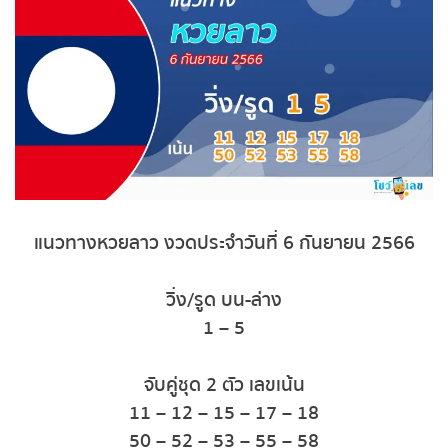
ถ่ายทอดสดหวยญีปุ่น
ถ่ายทอดสดหวยไต้หวัน
ถ่ายทอดสดหวยกัมพูชา GD
หวยหุ้นสด
แนวทางหวยลาว งวดประจำวันที่ 6 กันยายน 2566
หวยหุ้นไทย เย็น
วิ่ง/รูด บน-ล่าง
หวยหุ้นเกาหลี
1 – 5
หวยหุ้นนิเคอิ เช้า
จับคู่ชุด 2 ตัว เลขเน้น
11 – 12 – 15 – 17 – 18
หวยหุ้นนิเคอิ บ่าย
50 – 52 – 53 – 55 – 58