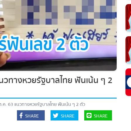
แนวทางหวยรัฐบาลไทย ฟันเน้น ๆ 2
ต.ค. 63 แนวทางหวยรัฐบาลไทย ฟันเน้น ๆ 2 ตัว
SHARE
SHARE
SHARE