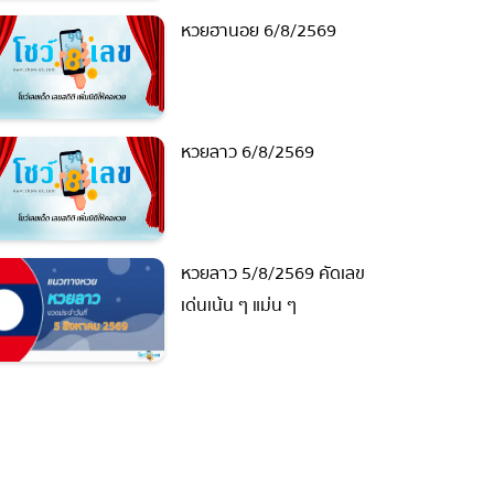
หวยฮานอย 6/8/2569
หวยลาว 6/8/2569
หวยลาว 5/8/2569 คัดเลข
เด่นเน้น ๆ แม่น ๆ