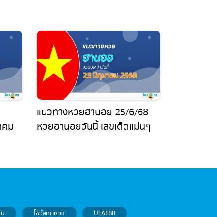
แนวทางหวยฮานอย 25/6/68
าคม
หวยฮานอยวันนี้ เลขเด็ดแม่นๆ
ม
บน-ล่าง
น
โชว์สถิติหวย
UFA888