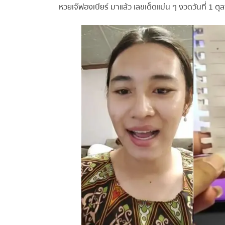
หวยเจ๊ฟองเบียร์ มาแล้ว เลขเด็ดแม่น ๆ งวดวันที่ 1 ต