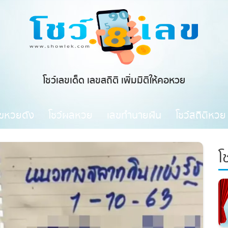
โชว์เลขเด็ด เลขสถิติ เพิ่มมิติให้คอหวย
ขหวยดัง
โชว์ผลหวย
เลขทำนายฝัน
โชว์สถิติหวย
โช