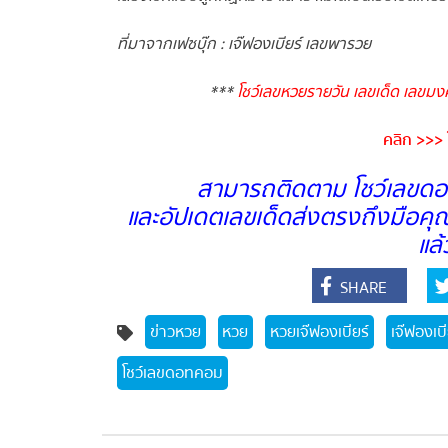
ที่มาจากเฟซบุ๊ก : เจ๊ฟองเบียร์ เลขพารวย
***
โชว์เลขหวยรายวัน
เลขเด็ด เลขมงค
คลิก >>>
โ
สามารถติดตาม โชว์เลขดอทค
และอัปเดตเลขเด็ดส่งตรงถึงมือคุณ
แล้ว
SHARE
ข่าวหวย
หวย
หวยเจ๊ฟองเบียร์
เจ๊ฟองเบีย
โชว์เลขดอทคอม