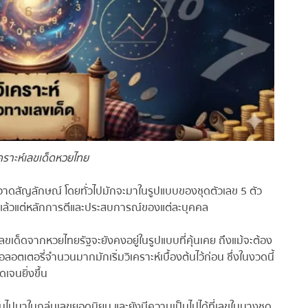
คราะห์เลขเด็ดหวยไทย
ดสัญลักษณ์ โดยทั่วไปมักจะมาในรูปแบบของชุดตัวเลข 5 ตัว
 แล้วแต่หลักการตีและประสบการณ์ของแต่ละบุคคล
เด็ดจากหวยไทยรัฐจะยังคงอยู่ในรูปแบบที่คุ้นเคย ถึงแม้จะต้อง
เตอรี่จำนวนมากมักเริ่มวิเคราะห์เบื้องต้นไว้ก่อน ซึ่งในงวดนี้
จนยิ่งขึ้น
นไปมาในกลุ่มเลขยอดนิยม และยังมีความเป็นไปได้ที่เลขในบางชุด