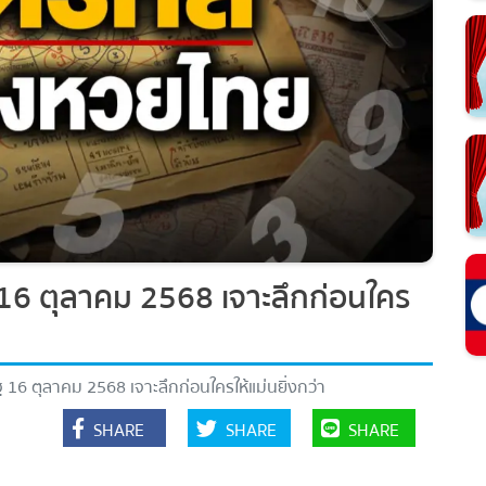
6 ตุลาคม 2568 เจาะลึกก่อนใคร
 ตุลาคม 2568 เจาะลึกก่อนใครให้แม่นยิ่งกว่า
SHARE
SHARE
SHARE