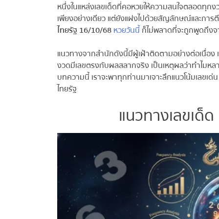
หนึ่งในแหล่งเลขเด็ดที่คอหวยให้ความสนใจตลอดทุกงวดคง
เพียงอย่างเดียว แต่ยังแฝงไปด้วยสัญลักษณ์และการต
ไทยรัฐ 16/10/68
หวยวันนี้
ก็ไม่พลาดที่จะถูกพูดถึงจา
แนวทางจากสำนักดังนี้มีผู้เฝ้าติดตามอย่างต่อเนื่อง 
งวดมีเลขตรงกับผลสลากจริง เป็นเหตุผลว่าทำไมหล
บทความนี้ เราจะพาทุกท่านมาเจาะลึกแนวโน้มเลขเด่น
ไทยรัฐ
แนวทางเลขเด็ด 