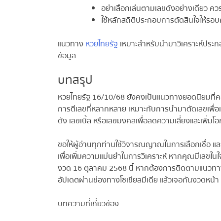
อย่าเลือกเล่นตามเลขดังอย่างเดียว ควร
ใช้หลักสถิติประกอบการตัดสินใจให้รอบ
แนวทาง
หวยไทยรัฐ
เหมาะสำหรับนำมาวิเคราะห์ประกอบ 
ข้อมูล
บทสรุป
หวยไทยรัฐ 16/10/68 ยังคงเป็นแนวทางยอดนิยมที่คอห
การตีเลขที่หลากหลาย เหมาะกับการนำมาตัดเลขเพื่อแ
ดัง เลขเบิ้ล หรือเลขมงคลเพื่อลดความเสี่ยงและเพิ่มโอ
ขอให้ผู้อ่านทุกท่านใช้วิจารณญาณในการเลือกเชื่อ และ
เพื่อเพิ่มความแม่นยำในการวิเคราะห์ หากคุณมีเลขในใ
งวด 16 ตุลาคม 2568 นี้ หากต้องการติดตามแนวทางแ
อัปเดตผ่านช่องทางโซเชียลมีเดีย แล้วเจอกันงวดหน้า ข
บทความที่เกี่ยวข้อง