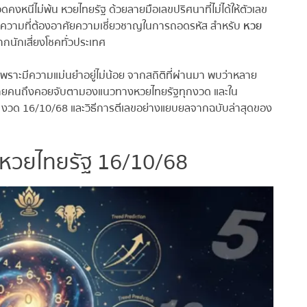
หนีไม่พ้น หวยไทยรัฐ ด้วยลายมือเลขปริศนาที่ไม่ได้ให้ตัวเลข
ีความที่ต้องอาศัยความเชี่ยวชาญในการถอดรหัส สำหรับ
หวย
กนักเสี่ยงโชคทั่วประเทศ
เพราะมีความแม่นยำอยู่ไม่น้อย จากสถิติที่ผ่านมา พบว่าหลาย
ายคนถึงคอยจับตามองแนวทางหวยไทยรัฐทุกงวด และใน
 งวด 16/10/68 และวิธีการตีเลขอย่างแยบยลจากฉบับล่าสุดของ
หวยไทยรัฐ 16/10/68