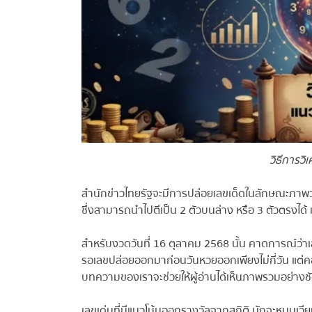
วิธีการวิเ
สำนักข่าวไทยรัฐจะมีการปล่อยเลขเด็ดในลักษณะภาพวา
ซึ่งสามารถนำไปตีเป็น 2 ตัวบนล่าง หรือ 3 ตัวตรงได้
สำหรับงวดวันที่ 16 ตุลาคม 2568 นั้น คาดการณ์ว่าเลข
รอเลขปล่อยออกมาก่อนวันหวยออกเพียงไม่กี่วัน แต่คอลอต
บทความของเราจะช่วยให้ผู้อ่านได้เห็นภาพรวมอย่างชัดเ
เลขเด่นที่มีแนวโน้มออกรางวัลจากสถิติ มักจะหมุนเวีย