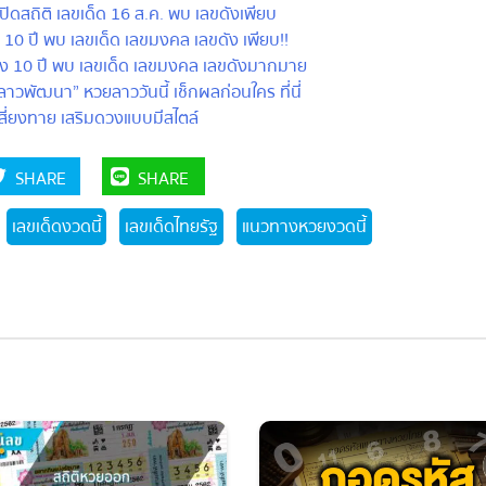
ิดสถิติ เลขเด็ด 16 ส.ค. พบ เลขดังเพียบ
 10 ปี พบ เลขเด็ด เลขมงคล เลขดัง เพียบ!!
ลัง 10 ปี พบ เลขเด็ด เลขมงคล เลขดังมากมาย
ฒนา” หวยลาววันนี้ เช็กผลก่อนใคร ที่นี่
ี่ยงทาย เสริมดวงแบบมีสไตล์
SHARE
SHARE
เลขเด็ดงวดนี้
เลขเด็ดไทยรัฐ
แนวทางหวยงวดนี้