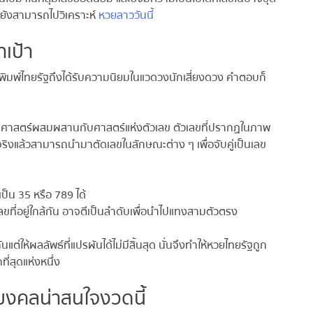
ังสามารถไปวิเคราะห์
หวยลาววันนี้
เป้า
์ไทยรัฐถึงได้รับความนิยมในแวดวงนักเสี่ยงดวง คำตอบก็
ศาสตร์ผสมผสานกับศาสตร์แห่งตัวเลข ตัวเลขที่ปรากฏในภาพ
ริงแล้วสามารถนำมาตัดเลขในลักษณะต่าง ๆ เพื่อจับคู่เป็นเลข
็น 35 หรือ 789 ได้
ที่อยู่ใกล้กัน อาจตีเป็นลำดับเพื่อนำไปแทงสามตัวตรง
่ให้ผลลัพธ์ที่แปรผันได้ไม่มีสิ้นสุด นั่นจึงทำให้หวยไทยรัฐถูก
สุดแห่งหนึ่ง
ขมงคลน่าสนใจงวดนี้