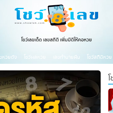
โชว์เลขเด็ด เลขสถิติ เพิ่มมิติให้คอหวย
ขหวยดัง
โชว์ผลหวย
เลขทำนายฝัน
โชว์สถิติหวย
โช