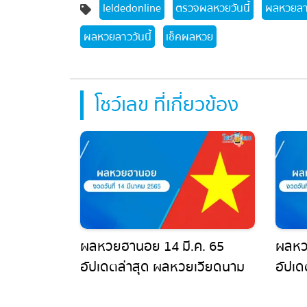
leldedonline
ตรวจผลหวยวันนี้
ผลหวยลาว
ผลหวยลาววันนี้
เช็คผลหวย
โชว์เลข ที่เกี่ยวข้อง
ผลหวยฮานอย 14 มี.ค. 65
ผลหวย
อัปเดตล่าสุด ผลหวยเวียดนาม
อัปเด
วันนี้
วันนี้