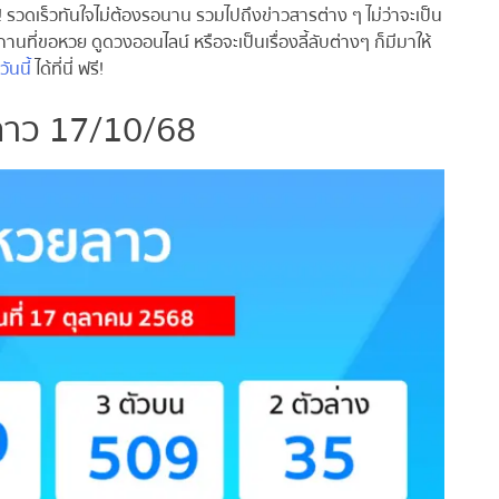
ี่! รวดเร็วทันใจไม่ต้องรอนาน รวมไปถึงข่าวสารต่าง ๆ ไม่ว่าจะเป็น
อหวย ดูดวงออนไลน์ หรือจะเป็นเรื่องลี้ลับต่างๆ ก็มีมาให้
นนี้
ได้ที่นี่ ฟรี!
าว 17/10/68