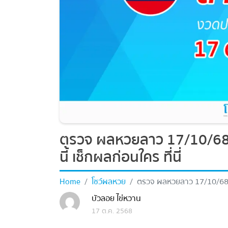
ตรวจ ผลหวยลาว 17/10/68 
นี้ เช็กผลก่อนใคร ที่นี่
Home
โชว์ผลหวย
ตรวจ ผลหวยลาว 17/10/68 ผ
ใคร ที่นี่
บัวลอย ไข่หวาน
17 ต.ค. 2568