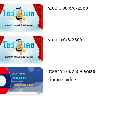
หวยฮานอย 6/8/2569
หวยลาว 6/8/2569
หวยลาว 5/8/2569 คัดเลข
เด่นเน้น ๆ แม่น ๆ