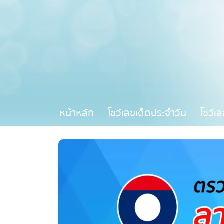
หน้าหลัก
โชว์เลขเด็ดประจำวัน
โชว์เล