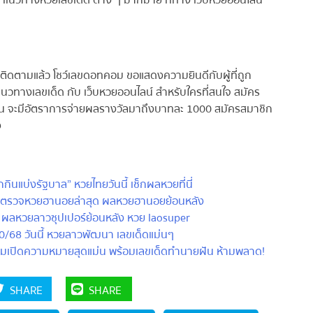
 เเนวทางหวยเลขเด็ด ต่าง ๆ มากมาย ที่ทาง เว็บหวยออนไลน์
ด้ติดตามแล้ว โชว์เลขดอทคอม ขอแสดงความยินดีกับผู้ที่ถูก
นวทางเลขเด็ด กับ เว็บหวยออนไลน์ สำหรับใครที่สนใจ สมัคร
ั้น จะมีอัตราการจ่ายผลรางวัลมาถึงบาทละ 1000 สมัครสมาชิก
บ่งรัฐบาล” หวยไทยวันนี้ เช็กผลหวยที่นี่
ตรวจหวยฮานอยล่าสุด ผลหวยฮานอยย้อนหลัง
ลหวยลาวซุปเปอร์ย้อนหลัง หวย laosuper
8 วันนี้ หวยลาวพัฒนา เลขเด็ดแม่นๆ
้อมเปิดความหมายสุดแม่น พร้อมเลขเด็ดทำนายฝัน ห้ามพลาด!
SHARE
SHARE