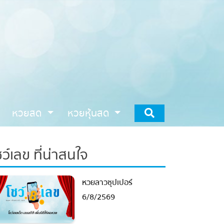
หวยสด
หวยหุ้นสด
ว์เลข ที่น่าสนใจ
หวยลาวซุปเปอร์
6/8/2569