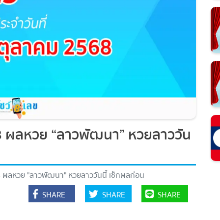
ผลหวย “ลาวพัฒนา” หวยลาววัน
ลหวย "ลาวพัฒนา" หวยลาววันนี้ เช็กผลก่อน
SHARE
SHARE
SHARE