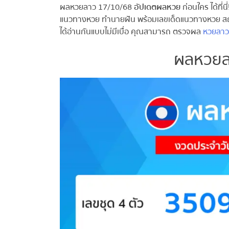
ผลหวยลาว 17/10/68
อัปเดตผลหวย
ก่อนใคร ได้ที่น
แนวทางหวย ทำนายฝัน พร้อมเลขเด็ดแนวทางหวย สถานที่ข
ได้อ่านกันแบบไม่มีเบื่อ คุณสามารถ ตรวจผล
หวยลาววั
ผลหวยล