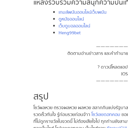
แหล่งรวบรวมความสนุกความบันเทิ
เกมส์พนันออนไลน์เว็บพนัน
ดูหนังออนไลน์
เว็บดูบอลออนไลน์
Heng99bet
———————
ติดตามอ่านข่าวสาร และคำทำนาย เลข
? ดาวน์โหลดแอปพล
IOS :
———————
สรุป
โชว์ผลหวย ตรวจผลหวย ผลหวย สลากกินแบ่งรัฐบาลไ
รวดเร็วทันใจ รู้ก่อนรวยก่อนจ้าา
โชว์เลขดอทคอม
ขอแสด
ที่ไม่ถูกรางวัลในงวดนี้ ไม่ต้องเสียใจไป ทุกท่านยัง