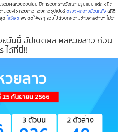
บรวมผลหวยออนไลน์ มีการออกรางวัลหลายรูปแบบ แต่ละชนิด
ฮานอยvip หวยลาว หวยลาวซุปเปอร์
ตรวจผลลาวย้อนหลัง
สถิติ
สุด
โชว์เลข
อัพเดตให้ฟรีๆ รวมไปถึงบทความข่าวสารต่างๆ ไม่ว่า
ันนี้ อัปเดตผล ผลหวยลาว ก่อน
ได้ที่นี่!!