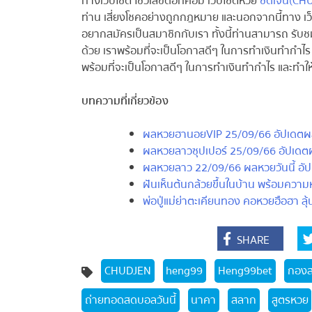
ทางเว็บไซต์ โชว์เลขดอทคอม เว็บไซต์หวย
ชัดเจน(CHU
ท่าน เสี่ยงโชคอย่างถูกกฎหมาย และนอกจากนี้ทาง เว็
อยากสมัครเป็นสมาชิกกับเรา ทั้งนี้ท่านสามารถ รับช
ด้วย เราพร้อมที่จะเป็นโอกาสดีๆ ในการทำเงินทำกำไร 
พร้อมที่จะเป็นโอกาสดีๆ ในการทำเงินทำกำไร และทำให้
บทความที่เกี่ยวข้อง
ผลหวยฮานอยVIP 25/09/66 อัปเดตผลหวย
ผลหวยลาวซุปเปอร์ 25/09/66 อัปเดตผล 
ผลหวยลาว 22/09/66 ผลหวยวันนี้ อัปเดต
ฝันเห็นต้นกล้วยขึ้นในบ้าน พร้อมความ
พ่อปู่แม่ย่าตะเคียนทอง คอหวยฮือฮา ลุ้นส่
SHARE
CHUDJEN
heng99
Heng99bet
กองส
ถ่ายทอดสดบอลวันนี้
นาคา
สลาก
สูตรหวย