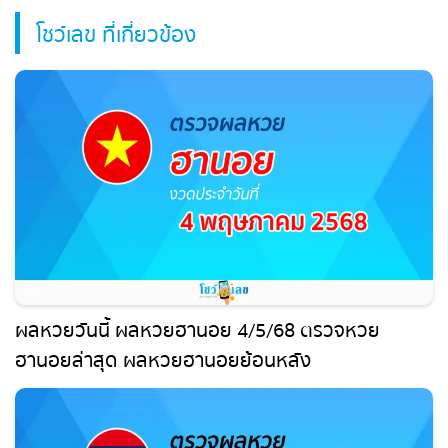
โชว์เลข ที่เกี่ยวข้อง
ผลหวยวันนี้ ผลหวยฮานอย 4/5/68 ตรวจหวย
ฮานอยล่าสุด ผลหวยฮานอยย้อนหลัง