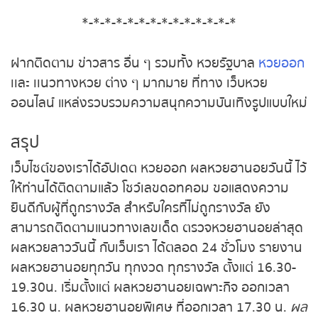
หวยหุ้นฮั่งเส็ง เช้า
*-*-*-*-*-*-*-*-*-*-*-*-*-*
หวยหุ้นฮั่งเส็ง บ่าย
ฝากติดตาม ข่าวสาร อื่น ๆ รวมทั้ง หวยรัฐบาล
หวย
ออก
เเละ เเนวทางหวย ต่าง ๆ มากมาย ที่ทาง เว็บหวย
หวยหุ้นจีน เช้า
ออนไลน์ แหล่งรวบรวมความสนุกความบันเทิงรูปแบบ
ใหม่
หวยหุ้นจีน บ่าย
สรุป
หวยหุ้นไต้หวัน
เว็บไซต์ของเราได้อัปเดต หวยออก ผลหวยฮานอยวันนี้
หวยหุ้นสิงคโปร์
ไว้ให้ท่านได้ติดตามแล้ว โชว์เลขดอทคอม ขอแสดง
ความยินดีกับผู้ที่ถูกรางวัล สำหรับใครที่ไม่ถูกรางวัล
หวยหุ้นอิยิป
ยังสามารถติดตามแนวทางเลขเด็ด ตรวจหวยฮานอย
ล่าสุด ผลหวยลาววันนี้ กับเว็บเรา ได้ตลอด 24 ชั่วโมง
หวยหุ้นเยอรมัน
รายงานผลหวยฮานอยทุกวัน ทุกงวด ทุกรางวัล ตั้งแต่
16.30-19.30น. เริ่มตั้งแต่ ผลหวยฮานอยเฉพาะกิจ
หวยหุ้นอังกฤษ
ออกเวลา 16.30 น. ผลหวยฮานอยพิเศษ ที่ออกเวลา