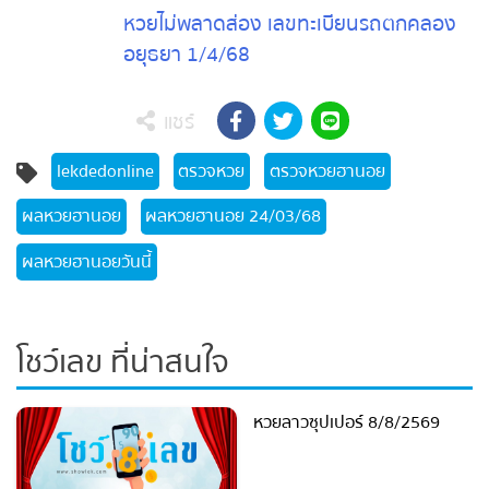
ความฝัน เช็กเลย !
สลด ‘ช่างน้อย’ ศิษย์เอก ‘หลวงพ่อรวย’
ขับกระบะพลัดตกคลองดับ คาดทางมืด
คอหวยไม่พลาดส่อง เลขทะเบียนรถตก
คลองอยุธยา 1/4/68
แชร์
lekdedonline
ตรวจหวย
ตรวจหวยฮานอย
ผลหวยฮานอย
ผลหวยฮานอย 24/03/68
ผลหวยฮานอยวันนี้
โชว์เลข ที่น่าสนใจ