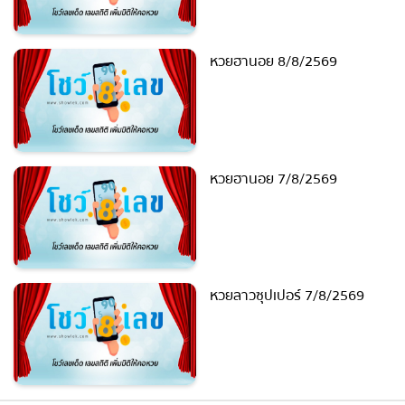
หวยลาวซุปเปอร์ 8/8/2569
หวยฮานอย 8/8/2569
หวยฮานอย 7/8/2569
หวยลาวซุปเปอร์ 7/8/2569