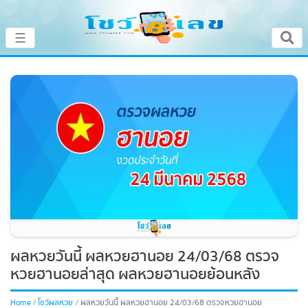
×
☰
หน้าหลัก
โชว์เลขเด็ดประจำวัน
โชว์เลขหวยดัง
โชว์ผลหวย
เลขทำนายฝัน
ผลหวยวันนี้ ผลหวยฮานอย 24/03/68 ตรวจ
โชว์สถิติหวย
หวยฮานอยล่าสุด ผลหวยฮานอยย้อนหลัง
หวยสด
Home
โชว์ผลหวย
ผลหวยวันนี้ ผลหวยฮานอย 24/03/68 ตรวจหวยฮานอย