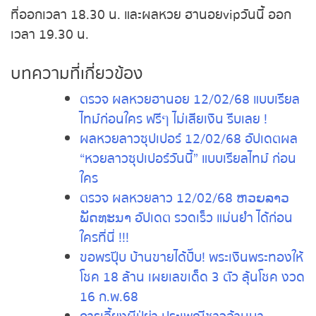
16.30 น. ผลหวยฮานอยพิเศษ ที่ออกเวลา 17.30 น.
ผลหวยฮานอยปกติ ที่ออกเวลา 18.30 น. และผลหวย
หวยหุ้นรัสเซีย
ฮานอยvipวันนี้ ออกเวลา 19.30 น.
หวยหุ้นอินเดีย
บทความที่เกี่ยวข้อง
หวยหุ้นดาวโจนส์
ตรวจ ผลหวยฮานอย 12/02/68 แบบเรี
ยลไทม์ก่อนใคร ฟรีๆ ไม่เสียเงิน รีบเลย !
ผลหวยลาวซุปเปอร์ 12/02/68 อัปเดต
ผล “หวยลาวซุปเปอร์วันนี้” แบบเรียลไทม์
ก่อนใคร
ตรวจ ผลหวยลาว 12/02/68 ຫວຍລາວ
ພັດທະນາ อัปเดต รวดเร็ว แม่นยำ ได้ก่อน
ใครที่นี่ !!!
ขอพรปุ๊บ บ้านขายได้ปั๊บ! พระเงินพระทอง
ให้โชค 18 ล้าน เผยเลขเด็ด 3 ตัว ลุ้นโชค
งวด 16 ก.พ.68