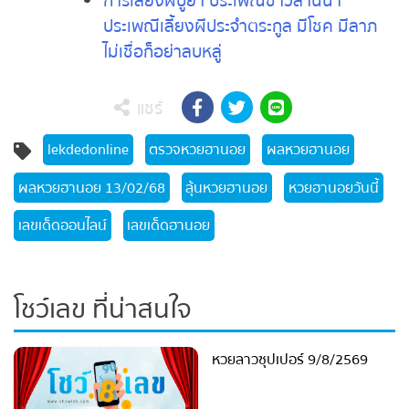
การเลี้ยงผีปู่ย่า ประเพณีชาวล้านนา
ประเพณีเลี้ยงผีประจำตระกูล มีโชค มีลาภ
ไม่เชื่อก็อย่าลบหลู่
แชร์
lekdedonline
ตรวจหวยฮานอย
ผลหวยฮานอย
ผลหวยฮานอย 13/02/68
ลุ้นหวยฮานอย
หวยฮานอยวันนี้
เลขเด็ดออนไลน์
เลขเด็ดฮานอย
โชว์เลข ที่น่าสนใจ
หวยลาวซุปเปอร์ 9/8/2569