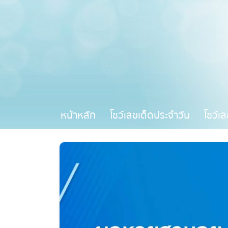
หน้าหลัก
โชว์เลขเด็ดประจำวัน
โชว์เล