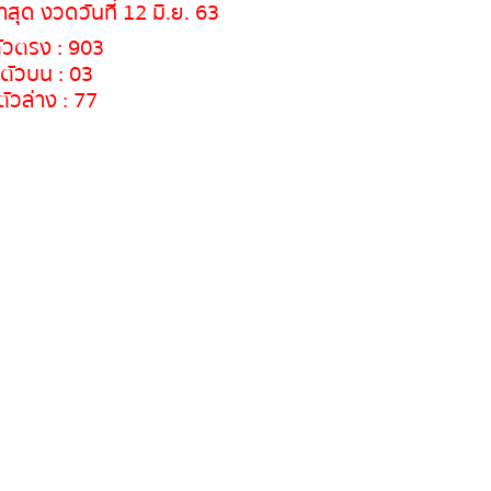
ด งวดวันที่ 12 มิ.ย. 63
ัวตรง : 903
ตัวบน : 03
ัวล่าง : 77