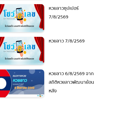
หวยลาวซุปเปอร์
7/8/2569
หวยลาว 7/8/2569
หวยลาว 6/8/2569 จาก
สถิติหวยลาวพัฒนาย้อน
หลัง