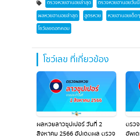
ตรวจหวยฮานอยล่าสุด
ตรวจหวยฮานอยวันนี้
ผลหวยฮานอยล่าสุด
สูตรหวย
หวยฮานอยเด็ดๆวั
โชว์เลขดอทคอม
โชว์เลข ที่เกี่ยวข้อง
ผลหวยลาวซุปเปอร์ วันที่ 2
ตรวจ 
สิงหาคม 2566 อัปเดตผล ตรวจ
อัพเด