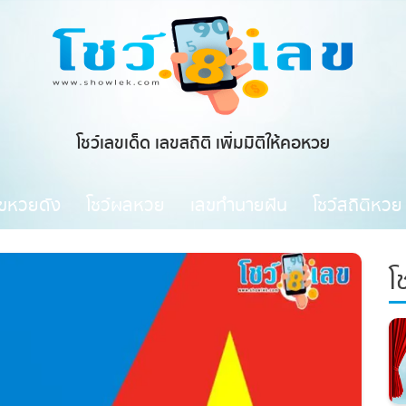
โชว์เลขเด็ด เลขสถิติ เพิ่มมิติให้คอหวย
ขหวยดัง
โชว์ผลหวย
เลขทำนายฝัน
โชว์สถิติหวย
โช