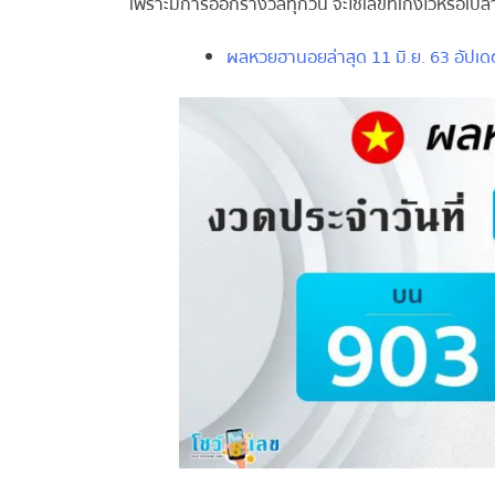
เพราะมีการออกรางวัลทุกวัน จะใช่เลขที่เก็งไว้หรือเปล่
ผลหวยฮานอยล่าสุด 11 มิ.ย. 63 อัปเดต