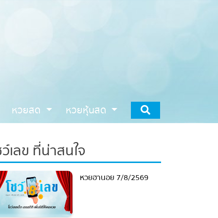
หวยสด
หวยหุ้นสด
ว์เลข ที่น่าสนใจ
หวยฮานอย 7/8/2569