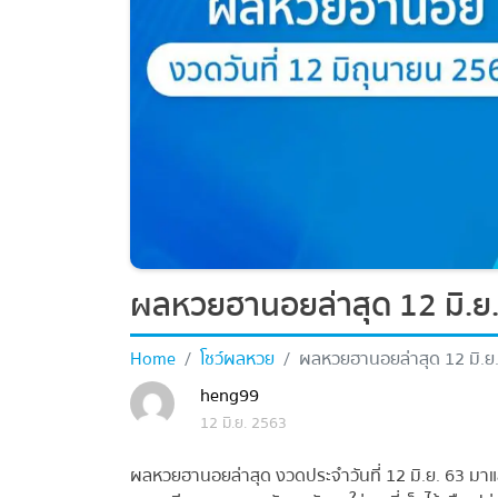
ผลหวยฮานอยล่าสุด 12 มิ.ย. 
Home
โชว์ผลหวย
ผลหวยฮานอยล่าสุด 12 มิ.ย. 
heng99
12 มิ.ย. 2563
ผลหวยฮานอยล่าสุด งวดประจำวันที่ 12 มิ.ย. 63 มาแ