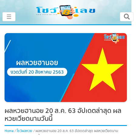
×
☰
หน้าหลัก
โชว์เลขเด็ดประจำวัน
โชว์เลขหวยดัง
โชว์ผลหวย
เลขทำนายฝัน
ผลหวยฮานอย 20 ส.ค. 63 อัปเดตล่าสุด ผล
โชว์สถิติหวย
หวยเวียดนามวันนี้
หวยสด
Home
โชว์ผลหวย
ผลหวยฮานอย 20 ส.ค. 63 อัปเดตล่าสุด ผลหวยเวียดนาม