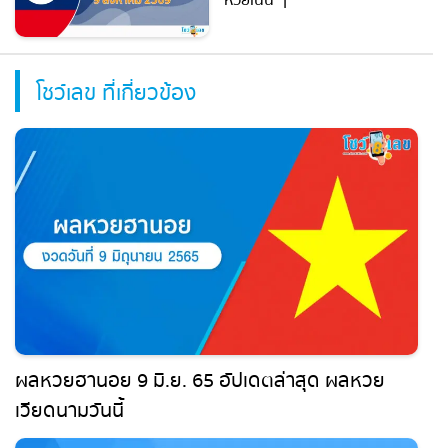
โชว์เลข ที่เกี่ยวข้อง
ผลหวยฮานอย 9 มิ.ย. 65 อัปเดตล่าสุด ผลหวย
เวียดนามวันนี้