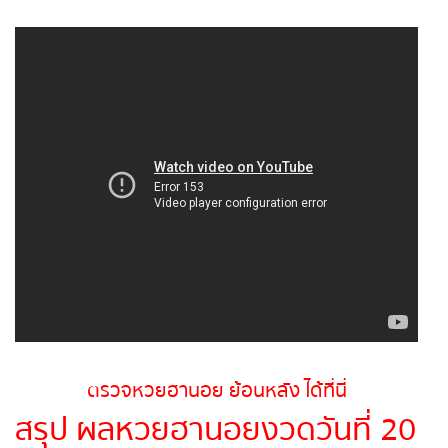
หวยหุ้นฮั่งเส็ง เช้า
หวยหุ้นฮั่งเส็ง บ่าย
หวยหุ้นจีน เช้า
หวยหุ้นจีน บ่าย
หวยหุ้นไต้หวัน
หวยหุ้นสิงคโปร์
หวยหุ้นอิยิป
หวยหุ้นเยอรมัน
ตรวจหวยฮานอย
ย้อนหลัง ได้ที่นี่
สรุป ผลหวยฮานอยงวดวันที่ 20
หวยหุ้นอังกฤษ