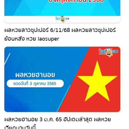
ผลหวยลาวซุปเปอร์ 6/11/68 ผลหวยลาวซุปเปอร์
ย้อนหลัง หวย laosuper
ผลหวยฮานอย 3 ต.ค. 65 อัปเดตล่าสุด ผลหวย
เวียดนามวันนี้