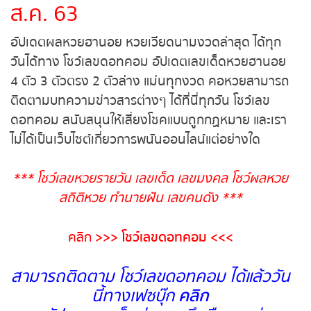
ส.ค. 63
หวยหุ้นรัสเซีย
อัปเดตผลหวยฮานอย หวยเวียดนามงวดล่าสุด ได้ทุก
วันได้ทาง โชว์เลขดอทคอม อัปเดตเลขเด็ดหวยฮานอย
หวยหุ้นอินเดีย
4 ตัว 3 ตัวตรง 2 ตัวล่าง แม่นทุกงวด คอหวยสามารถ
ติดตามบทความข่าวสารต่างๆ ได้ที่นี่ทุกวัน โชว์เลข
หวยหุ้นดาวโจนส์
ดอทคอม สนับสนุนให้เสี่ยงโชคแบบถูกกฏหมาย และเรา
ไม่ได้เป็นเว็บไซต์เกี่ยวการพนันออนไลน์แต่อย่างใด
***
โชว์เลขหวยรายวัน
เลขเด็ด เลขมงคล
โชว์ผลหวย
สถิติหวย ทำนายฝัน เลขคนดัง ***
คลิก
>>>
โชว์เลขดอทคอม
<<<
สามารถติดตาม โชว์เลขดอทคอม ได้แล้ววัน
นี้ทางเฟซบุ๊ก
คลิก