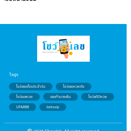
Tags
โชว์เลขเด็ดประจำวัน
โชว์เลขหวยดัง
โชว์ผลหวย
เลขทำนายฝัน
โชว์สถิติหวย
UFA888
lottovip