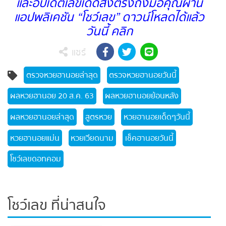
และอัปเดตเลขเด็ดส่งตรงถึงมือคุณผ่าน
แอปพลิเคชัน “โชว์เลข” ดาวน์โหลดได้แล้ว
วันนี้
คลิก
แชร์
ตรวจหวยฮานอยล่าสุด
ตรวจหวยฮานอยวันนี้
ผลหวยฮานอย 20 ส.ค. 63
ผลหวยฮานอยย้อนหลัง
ผลหวยฮานอยล่าสุด
สูตรหวย
หวยฮานอยเด็ดๆวันนี้
หวยฮานอยแม่น
หวยเวียดนาม
เช็คฮานอยวันนี้
โชว์เลขดอทคอม
โชว์เลข ที่น่าสนใจ