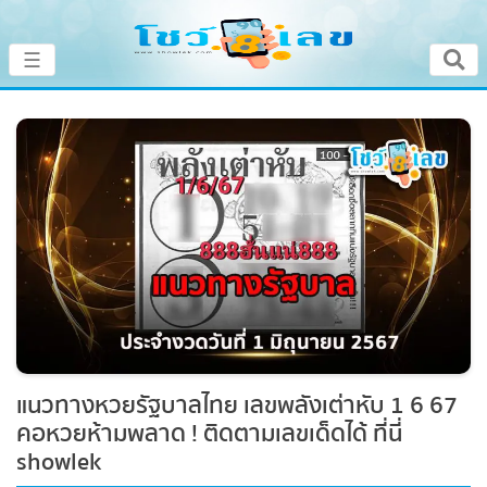
×
☰
หน้าหลัก
โชว์เลขเด็ดประจำวัน
โชว์เลขหวยดัง
โชว์ผลหวย
เลขทำนายฝัน
โชว์สถิติหวย
แนวทางหวยรัฐบาลไทย เลขพลังเต่าหับ 1 6 67
คอหวยห้ามพลาด ! ติดตามเลขเด็ดได้ ที่นี่
showlek
หวยสด