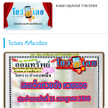
หวยลาวซุปเปอร์ 7/8/2569
โชว์เลข ที่เกี่ยวข้อง