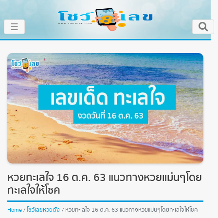
×
☰
หน้าหลัก
โชว์เลขเด็ดประจำวัน
โชว์เลขหวยดัง
โชว์ผลหวย
เลขทำนายฝัน
หวยทะเลใจ 16 ต.ค. 63 แนวทางหวยแม่นๆโดย
โชว์สถิติหวย
ทะเลใจให้โชค
หวยสด
Home
โชว์เลขหวยดัง
หวยทะเลใจ 16 ต.ค. 63 แนวทางหวยแม่นๆโดยทะเลใจให้โชค