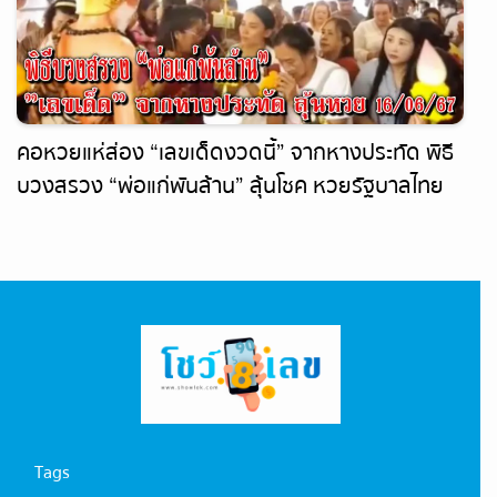
คอหวยแห่ส่อง “เลขเด็ดงวดนี้” จากหางประทัด พิธี
บวงสรวง “พ่อแก่พันล้าน” ลุ้นโชค หวยรัฐบาลไทย
งวด 16/06/67
Tags