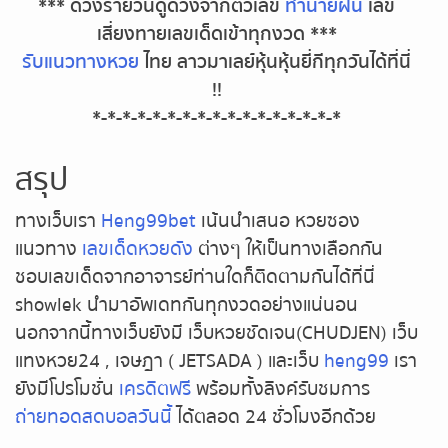
*** ดวงรายวันดูดวงจากตัวเลข
ทำนายฝัน
เลข
เสี่ยงทายเลขเด็ดเข้าทุกงวด ***
รับแนวทางหวย
ไทย ลาวมาเลย์หุ้นหุ้นยี่กีทุกวันได้ที่นี่
!!
*-*-*-*-*-*-*-*-*-*-*-*-*-*-*-*-*
สรุป
ทางเว็บเรา
Heng99bet
เน้นนำเสนอ หวยซอง
แนวทาง
เลขเด็ดหวยดัง
ต่างๆ ให้เป็นทางเลือกกัน
ชอบเลขเด็ดจากอาจารย์ท่านใดก็ติดตามกันได้ที่นี่
showlek นำมาอัพเดทกันทุกงวดอย่างแน่นอน
นอกจากนี้ทางเว็บยังมี เว็บหวยชัดเจน(CHUDJEN) เว็บ
แทงหวย24 , เจษฎา ( JETSADA ) และเว็บ
heng99
เรา
ยังมีโปรโมชั่น
เครดิตฟรี
พร้อมทั้งลิงค์รับชมการ
ถ่ายทอดสดบอลวันนี้
ได้ตลอด 24 ชั่วโมงอีกด้วย