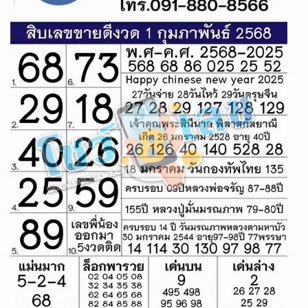
ถ่ายทอดสดหวยญีปุ่น
ถ่ายทอดสดหวยไต้หวัน
ถ่ายทอดสดหวยกัมพูชา GD
หวยหุ้นสด
หวยหุ้นไทย เย็น
หวยหุ้นเกาหลี
หวยหุ้นนิเคอิ เช้า
หวยหุ้นนิเคอิ บ่าย