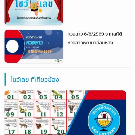
หวยลาว 6/8/2569 จากสถิติ
หวยลาวพัฒนาย้อนหลัง
โชว์เลข ที่เกี่ยวข้อง