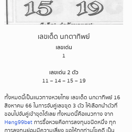
หวยหุ้นฮั่งเส็ง เช้า
หวยหุ้นฮั่งเส็ง บ่าย
หวยหุ้นจีน เช้า
เลขเด็ด นกตาทิพย์
เลขเด่น
หวยหุ้นจีน บ่าย
1
หวยหุ้นไต้หวัน
เลขเด่น 2 ตัว
หวยหุ้นสิงคโปร์
11 – 14 – 15 – 19
หวยหุ้นอิยิป
ทั้งหมดนี้เป็นแนวทางหวยไทย เลขเด็ด นกตาทิพย์ 16
สิงหาคม 66 ในการจับคู่เลขชุด 3 ตัว ให้เลือกนำตัวที่
หวยหุ้นเยอรมัน
ชอบไปจับคู่เข้าชุดได้เลย ทั้งหมดนี้คือแนวทาง จาก
Heng99bet
การซื้อหวยคือการลงทุนชนิดหนึ่ง ทุก
หวยหุ้นอังกฤษ
การลงทุนย่อมมีความเสี่ยง ขอให้ทุกท่านโชคดี เป็น