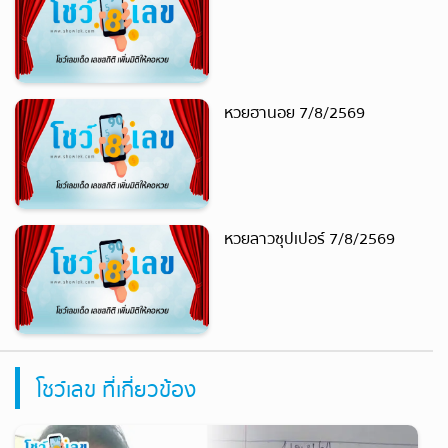
หวยฮานอย 7/8/2569
หวยลาวซุปเปอร์ 7/8/2569
โชว์เลข ที่เกี่ยวข้อง