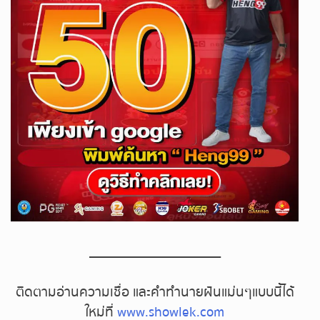
_______________________
ติดตามอ่านความเชื่อ และคำทำนายฝันแม่นๆแบบนี้ได้
ใหม่ที่
www.showlek.com