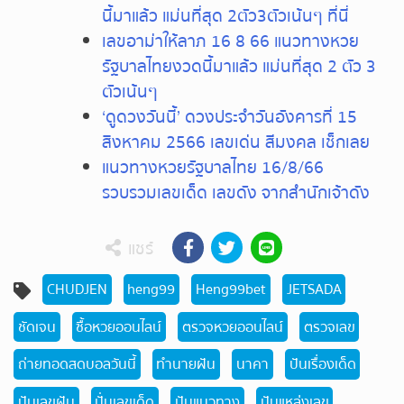
นี้มาแล้ว แม่นที่สุด 2ตัว3ตัวเน้นๆ ที่นี่
เลขอาม่าให้ลาภ 16 8 66 แนวทางหวย
รัฐบาลไทยงวดนี้มาแล้ว แม่นที่สุด 2 ตัว 3
ตัวเน้นๆ
‘ดูดวงวันนี้’ ดวงประจำวันอังคารที่ 15
สิงหาคม 2566 เลขเด่น สีมงคล เช็กเลย
แนวทางหวยรัฐบาลไทย 16/8/66
รวบรวมเลขเด็ด เลขดัง จากสำนักเจ้าดัง
แชร์
CHUDJEN
heng99
Heng99bet
JETSADA
ชัดเจน
ซื้อหวยออนไลน์
ตรวจหวยออนไลน์
ตรวจเลข
ถ่ายทอดสดบอลวันนี้
ทำนายฝัน
นาคา
ปันเรื่องเด็ด
ปันเลขฝัน
ปั่นเลขเด็ด
ปันแนวทาง
ปันแหล่งเลข