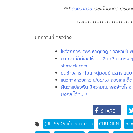
***
ดวงรายวัน
เลขเด็ดมงคล เลขมงคล
***
**********************
บทความที่เกี่ยวข้อง
ไหว้สักการะ “พระธาตุยาคู ” คอหวยไม่พ
มางวดนี้ก็มีเลขให้แบบ 2ตัว 3 ตัวตรง ๆ 
showlek.com
ขนข้าวสารแก้บน หนุ่มขนข้าวสาร 100 
แนวทางหวยลาว 6/05/67 ส่องเลขเด็ด 
ฝันว่าแปรงฟัน มีความหมายอย่างไร จะเ
มงคล ได้ที่นี่ !!
SHARE
( JETSADA ) เว็บหวยนาคา
CHUDJEN
hen