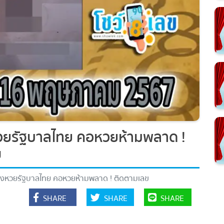
ยรัฐบาลไทย คอหวยห้ามพลาด !
หวยรัฐบาลไทย คอหวยห้ามพลาด ! ติดตามเลข
SHARE
SHARE
SHARE