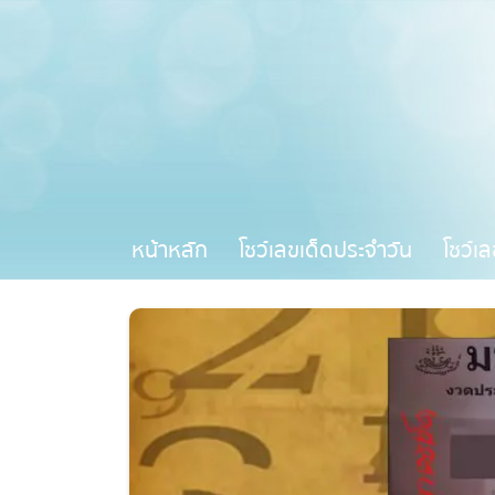
หน้าหลัก
โชว์เลขเด็ดประจำวัน
โชว์เล