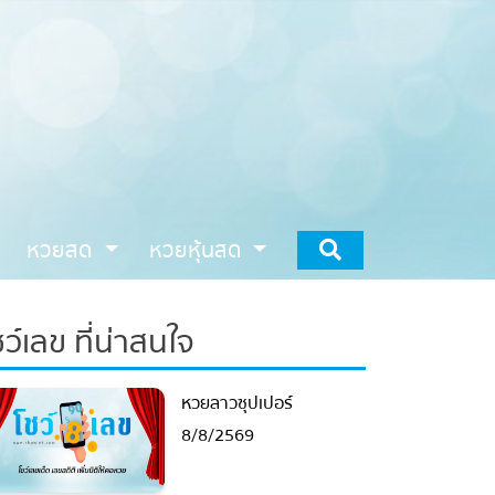
หวยสด
หวยหุ้นสด
ว์เลข ที่น่าสนใจ
หวยลาวซุปเปอร์
8/8/2569