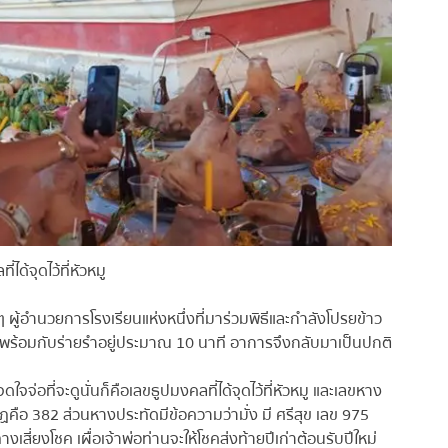
่ได้จุดไว้ที่หัวหมู
จู่ๆ ผู้อำนวยการโรงเรียนแห่งหนึ่งที่มาร่วมพิธีและกำลังโปรยข้าว
ไหล พร้อมกับร่ายรำอยู่ประมาณ 10 นาที อาการจึงกลับมาเป็นปกติ
จดใจจ่อที่จะดูนั่นก็คือเลขธูปมงคลที่ได้จุดไว้ที่หัวหมู และเลขหาง
ากฏคือ 382 ส่วนหางประทัดมีข้อความว่ามั่ง มี ศรีสุข เลข 975
างเสี่ยงโชค เผื่อเจ้าพ่อท่านจะให้โชคส่งท้ายปีเก่าต้อนรับปีใหม่