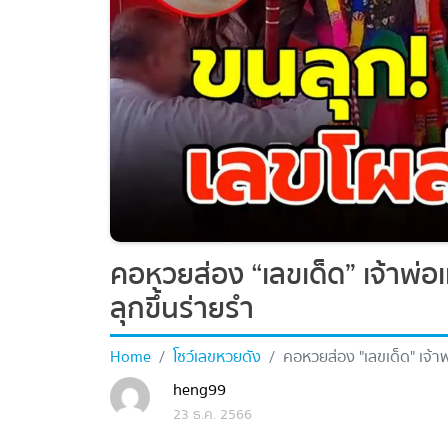
คอหวยส่อง “เลขเด็ด” เจ้าพ่อเ
ลุกขึ้นร่ายรำ
Home
โชว์เลขหวยดัง
คอหวยส่อง "เลขเด็ด" เจ้าพ่
รำ
heng99
23 ธ.ค. 2566