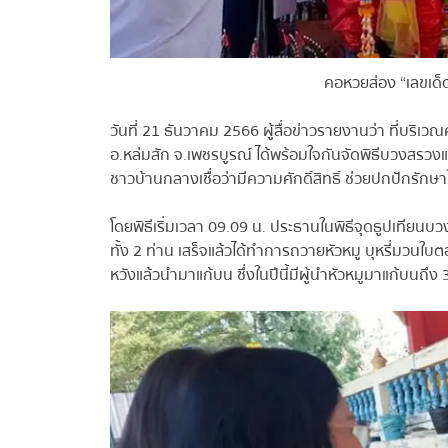
คอหวยส่อง “เลขเด็ด
วันที่ 21 ธันวาคม 2566 ผู้สื่อข่าวรายงานว่า ที่บร
อ.หล่มสัก จ.เพชรบูรณ์ ได้พร้อมใจกันจัดพิธีบวงสรวงแล
ชาวบ้านกลางเชื่อว่ามีความศักดิ์สิทธิ์ ช่วยปกปักร
โดยพิธีเริ่มเวลา 09.09 น. ประธานในพิธีจุดธูปเทียนบว
ทั้ง 2 ท่าน เสร็จแล้วได้ทำการถวายหัวหมู บุหรี่มวนใบ
หวังแล้วนำมาแก้บน ซึ่งในปีนี้มีผู้นำหัวหมูมาแก้บนถึง 