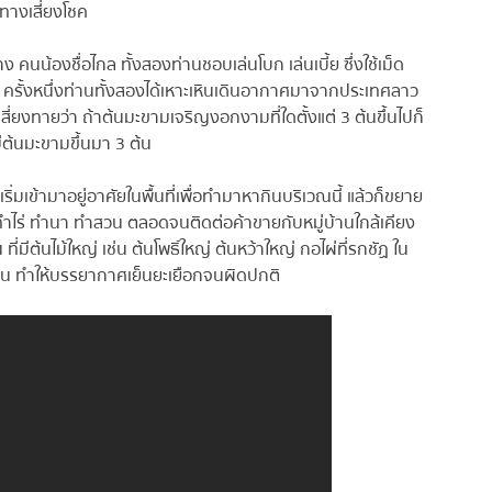
ทางเสี่ยงโชค
 คนน้องชื่อไกล ทั้งสองท่านชอบเล่นโบก เล่นเบี้ย ซึ่งใช้เม็ด
อ ครั้งหนึ่งท่านทั้งสองได้เหาะเหินเดินอากาศมาจากประเทศลาว
ี่ยงทายว่า ถ้าต้นมะขามเจริญงอกงามที่ใดตั้งแต่ 3 ต้นขึ้นไปก็
ี้มีต้นมะขามขึ้นมา 3 ต้น
เริ่มเข้ามาอยู่อาศัยในพื้นที่เพื่อทำมาหากินบริเวณนี้ แล้วก็ขยาย
ทำไร่ ทำนา ทำสวน ตลอดจนติดต่อค้าขายกับหมู่บ้านใกล้เคียง
มีต้นไม้ใหญ่ เช่น ต้นโพธิ์ใหญ่ ต้นหว้าใหญ่ กอไผ่ที่รกชัฏ ใน
ิน ทำให้บรรยากาศเย็นยะเยือกจนผิดปกติ