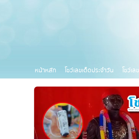
หน้าหลัก
โชว์เลขเด็ดประจำวัน
โชว์เล