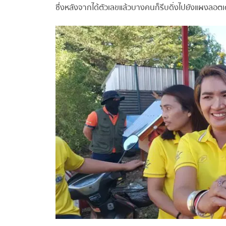
ซึ่งหลังจากได้ตัวเลขแล้วบางคนก็รีบดิ่งไปยังแผงลอตเ