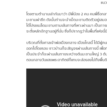
แนว
โดยตามตำนานเล่ากันมาว่า มีพี่น้อง 2 คน คนพี่ชื่อกลาง
มะขามผ่าซีก ดังนั้นท่านจะนำเม็ดมะขามติดตัวอยู่เสม
ได้โปรยเมล็ดมะขามตามเส้นทางที่เหาะผ่านมา เป็นการเส
จะตั้งหลักปักฐานอยู่ที่นั่น ซึ่งก็ปรากฏว่าในพื้นที่แห่งน
บริเวณที่ตั้งศาลเจ้าพ่อเมืองกลาง เมืองไกลนี้ ได้มีผู้คน
ออกไปโดยรอบ ชาวบ้านก็จะสัญจรผ่านเส้นทางนี้ เพื่อ
เป็นประจำก็จะผ่านเส้นทางระหว่างต้นมะขามใหญ่ 3 ต้น ที่
ตอนกลางวันแสงพระอาทิตย์ก็แทบจะส่องลงไม่ถึงพื้นด