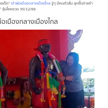
ลขเด็ด”
เจ้าพ่อเมืองกลางเมืองไกล
จู่ๆ มีคนตัวสั่น ลุกขึ้นร่ายรำ
” ลุ้นโชคงวด 30/12/66
าพ่อเมืองกลางเมืองไกล