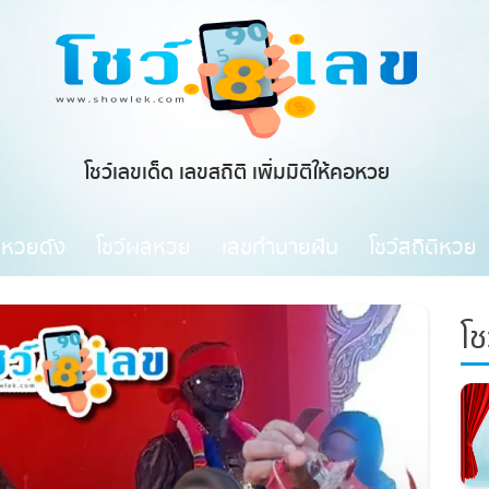
โชว์เลขเด็ด เลขสถิติ เพิ่มมิติให้คอหวย
ขหวยดัง
โชว์ผลหวย
เลขทำนายฝัน
โชว์สถิติหวย
โช