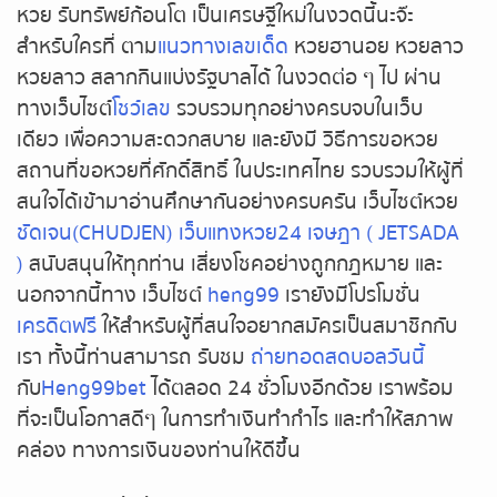
หวย รับทรัพย์ก้อนโต เป็นเศรษฐีใหม่ในงวดนี้นะจ๊ะ
สำหรับใครที่ ตาม
แนวทางเลขเด็ด
หวยฮานอย หวยลาว
หวยลาว สลากกินแบ่งรัฐบาลได้ ในงวดต่อ ๆ ไป ผ่าน
ทางเว็บไซต์
โชว์เลข
รวบรวมทุกอย่างครบจบในเว็บ
เดียว เพื่อความสะดวกสบาย และยังมี วิธีการขอหวย
สถานที่ขอหวยที่ศักดิ์สิทธิ์ ในประเทศไทย รวบรวมให้ผู้ที่
สนใจได้เข้ามาอ่านศึกษากันอย่างครบครัน เว็บไซต์หวย
ชัดเจน(CHUDJEN)
เว็บแทงหวย24
เจษฎา ( JETSADA
)
สนับสนุนให้ทุกท่าน เสี่ยงโชคอย่างถูกกฎหมาย และ
นอกจากนี้ทาง เว็บไซต์
heng99
เรายังมีโปรโมชั่น
เครดิตฟรี
ให้สำหรับผู้ที่สนใจอยากสมัครเป็นสมาชิกกับ
เรา ทั้งนี้ท่านสามารถ รับชม
ถ่ายทอดสดบอลวันนี้
กับ
Heng99bet
ได้ตลอด 24 ชั่วโมงอีกด้วย เราพร้อม
ที่จะเป็นโอกาสดีๆ ในการทำเงินทำกำไร และทำให้สภาพ
คล่อง ทางการเงินของท่านให้ดีขึ้น