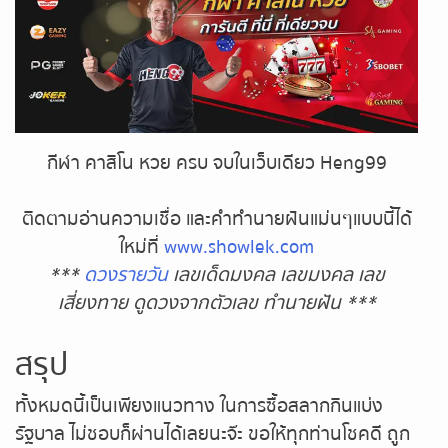
กีฬา คาสิโน หวย ครบ จบในเว็บเดียว Heng99
ติดตามอ่านความเชื่อ และคำทำนายฝันแม่นๆแบบนี้ได้
ใหม่ที่
www.showlek.com
***
ดวงรายวัน
เลขเด็ดมงคล เลขมงคล เลข
เสี่ยงทาย ดูดวงจากตัวเลข ทำนายฝัน ***
สรุป
ทั้งหมดนี้เป็นเพียงแนวทาง ในการซื้อสลากกินแบ่ง
รัฐบาล ไม่ชอบก็ผ่านได้เลยนะจ๊ะ ขอให้ทุกท่านโชคดี ถูก