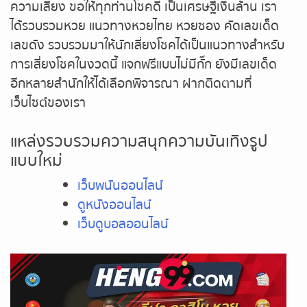
ความเสี่ยง ขอให้ทุกท่านโชคดี เป็นเศรษฐีเงินล้าน เรา
ได้รวบรวมหวย แนวทางหวยไทย หวยซอง คัดเลขเด็ด
เลขดัง รวบรวมมาให้นักเสี่ยงโชคได้เป็นแนวทางสำหรับ
การเสี่ยงโชคในงวดนี้ แจกฟรีแบบไม่มีกั๊ก ยังมีเลขเด็ด
อีกหลายสำนักให้ได้เลือกพิจารณา ฝากติดตามที่
เว็บไซต์ของเรา
แหล่งรวบรวมความสนุกความบันเทิงรูป
แบบใหม่
เว็บพนันออนไลน์
ดูหนังออนไลน์
เว็บดูบอลออนไลน์