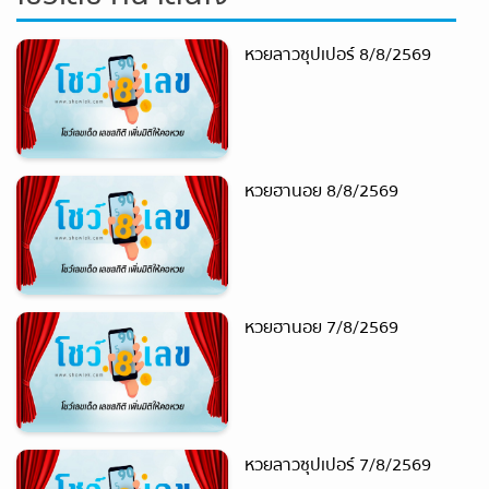
หวยลาวซุปเปอร์ 8/8/2569
หวยฮานอย 8/8/2569
หวยฮานอย 7/8/2569
หวยลาวซุปเปอร์ 7/8/2569