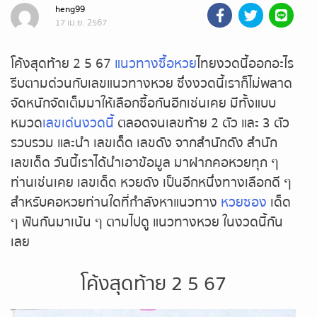
หวยสลากกินแบ่งรัฐบาลไทย
heng99
ถ่ายทอดสดหวยรัฐบาลไทย
17 เม.ย. 2567
ถ่ายทอดสดหวยออมสิน
โค้งสุดท้าย 2 5 67
แนวทางซื้อหวย
ไทยงวดนี้ออกอะไร
รีบตามด่วนกับเลขแนวทางหวย ซึ่งงวดนี้เราก็ไม่พลาด
ถ่ายทอดสดหวยธกส.
จัดหนักจัดเต็มมาให้เลือกซื้อกันอีกเช่นเคย มีทั้งแบบ
หมวด
เลขเด่นงวดนี้
ตลอดจนเลขท้าย 2 ตัว และ 3 ตัว
ถ่ายทอดสดหวยลาว
รวบรวม และนำ เลขเด็ด เลขดัง จากสำนักดัง สำนัก
เลขเด็ด วันนี้เราได้นำเอาข้อมูล มาฝากคอหวยทุก ๆ
ถ่ายทอดสดหวยลาว ซุปเปอร์
ท่านเช่นเคย เลขเด็ด หวยดัง เป็นอีกหนึ่งทางเลือกดี ๆ
สำหรับคอหวยท่านใดที่กำลังหาแนวทาง
หวยซอง
เด็ด
ถ่ายทอดสดหวยฮานอย
ๆ ฟันกันมาเน้น ๆ ตามไปดู แนวทางหวย ในงวดนี้กัน
เลย
ถ่ายทอดสดหวยฮานอยพิเศษ
โค้งสุดท้าย 2 5 67
ถ่ายทอดสดหวยมาเลย์