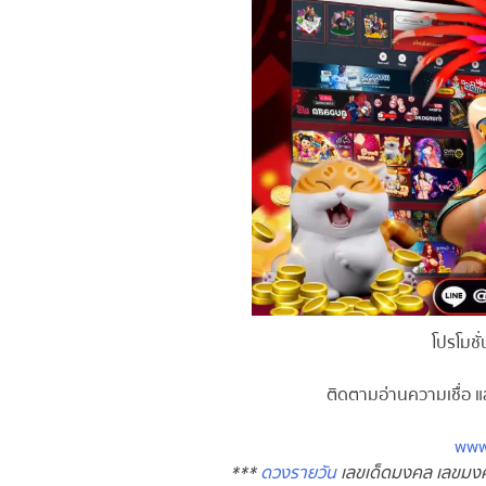
โปรโมชั่
ติดตามอ่านความเชื่อ และ
www.
***
ดวงรายวัน
เลขเด็ดมงคล เลขมงคล