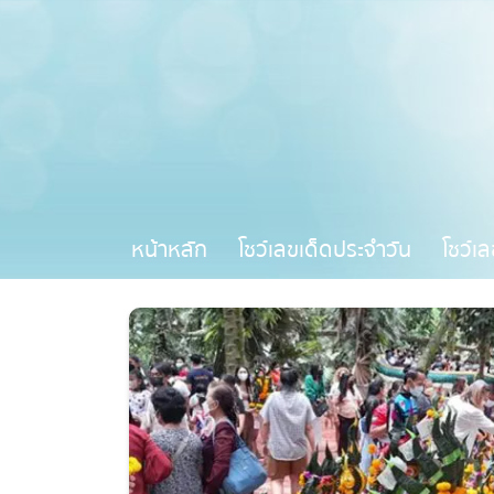
หน้าหลัก
โชว์เลขเด็ดประจำวัน
โชว์เล