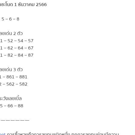
ำชะโนด 1 ธันวาคม 2566
5 – 6 – 8
ขเด่น 2 ตัว
 – 52 – 54 – 57
 – 62 – 64 – 67
 – 82 – 84 – 87
ขเด่น 3 ตัว
 – 861 – 881
 – 562 – 582
ะวังเลขเบิ้ล
 – 66 – 88
——————
et
การซื้อหวยคือการลงทุนชนิดหนึ่ง ทุกการลงทุนย่อมมีความ