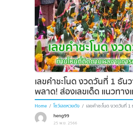
เลขคำชะโนด งวดวันที่ 1 ธัน
พลาด! ส่องเลขเด็ด แนวทางแ
Home
โชว์เลขหวยดัง
เลขคำชะโนด งวดวันที่ 1 
เด็ด แนวทางแม่นๆ
heng99
25 พ.ย. 2566