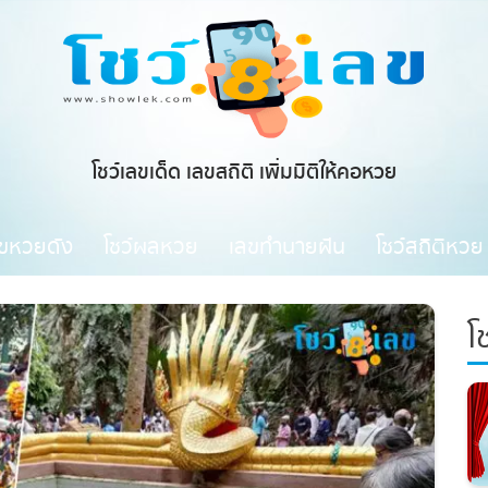
โชว์เลขเด็ด เลขสถิติ เพิ่มมิติให้คอหวย
ขหวยดัง
โชว์ผลหวย
เลขทำนายฝัน
โชว์สถิติหวย
โช