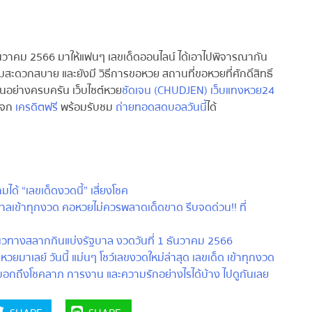
ันวาคม 2566 มาให้แฟนๆ เลขเด็ดออนไลน์ ได้เอาไปพิจารณากัน
ดวกสบาย และยังมี วิธีการขอหวย สถานที่ขอหวยที่ศักดิ์สิทธิ์
นอย่างครบครัน เว็บไซต์หวย
ชัดเจน (CHUDJEN)
เว็บแทงหวย24
จก
เครดิตฟรี
พร้อมรับชม
ถ่ายทอดสดบอลวันนี้
ได้
 “เลขเด็ดงวดนี้” เสี่ยงโชค
เข้าทุกงวด คอหวยไม่ควรพลาดเด็ดขาด รีบจดด่วน!! ที่
วทางสลากกินแบ่งรัฐบาล งวดวันที่ 1 ธันวาคม 2566
เลย์ วันนี้ แม่นๆ โชว์เลขงวดใหม่ล่าสุด เลขเด็ด เข้าทุกงวด
บอกถึงโชคลาภ การงาน และความรักอย่างไรได้บ้าง ไปดูกันเลย