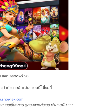
น แจกเครดิตฟรี 50
คำทำนายฝันแม่นๆแบบนี้ได้ใหม่ที่
showlek.com
 เลขเสี่ยงทาย ดูดวงจากตัวเลข ทำนายฝัน ***