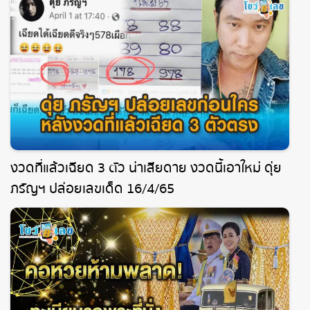
งวดที่แล้วเฉียด 3 ตัว น่าเสียดาย งวดนี้เอาใหม่ ดุ่ย
ภรัญฯ ปล่อยเลขเด็ด 16/4/65