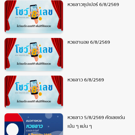
หวยลาวซุปเปอร์ 6/8/2569
หวยฮานอย 6/8/2569
หวยลาว 6/8/2569
หวยลาว 5/8/2569 คัดเลขเด่น
เน้น ๆ แม่น ๆ