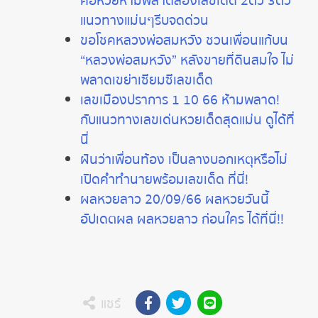
คอหวยห้ามพลาดส่องเลขเด็ด 2ตัว 3ตัว
แนวทางแม่นๆรีบจดด่วน
ขอโชคหลวงพ่อสมหวัง ชวนเพื่อนแก้บน
“หลวงพ่อสมหวัง” หลังขายที่ดินสมใจ ไม่
พลาดเขย่าเซียมซีเลขเด็ด
เลขเมืองปราการ 1 10 66 ห้ามพลาด!
กับแนวทางเลขเด่นหวยเด็ดสุดแม่น ดูได้ที่
นี่
ฝันว่าเพื่อนท้อง เป็นลางบอกเหตุหรือไม่
เปิดคำทำนายพร้อมเลขเด็ด ที่นี่!
ผลหวยลาว 20/09/66 ผลหวยวันนี้
อัปเดตผล ผลหวยลาว ก่อนใคร ได้ที่นี่!!
แชร์