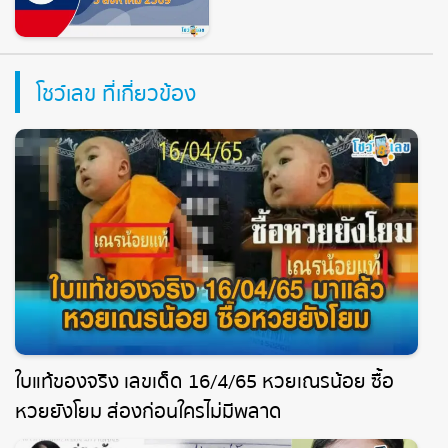
โชว์เลข ที่เกี่ยวข้อง
ใบแท้ของจริง เลขเด็ด 16/4/65 หวยเณรน้อย ซื้อ
หวยยังโยม ส่องก่อนใครไม่มีพลาด