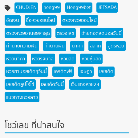
CHUDJEN
heng99
Heng99bet
JETSADA
ชัดเจน
ซื้อหวยออนไลน์
ตรวจหวยออนไลน์
ตรวจหวยฮานอยล่าสุด
ตรวจเลข
ถ่ายทอดสดบอลวันนี้
ทำนายความฝัน
ทำนายฝัน
นาคา
สลาก
สูตรหวย
หวยนาคา
หวยรัฐบาล
หวยสด
หวยหุ้นสด
หวยฮานอยเด็ดๆวันนี้
เครดิตฟรี
เจษฎา
เลขเด็ด
เลขเด็ดธูปไอ้ไข่
เลขเด็ดวันนี้
เว็บแทงหวย24
แนวทางหวยลาว
โชว์เลข ที่น่าสนใจ