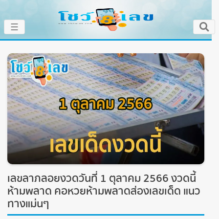
×
☰
หน้าหลัก
โชว์เลขเด็ดประจำวัน
โชว์เลขหวยดัง
โชว์ผลหวย
เลขทำนายฝัน
เลขลาภลอยงวดวันที่ 1 ตุลาคม 2566 งวดนี้
โชว์สถิติหวย
ห้ามพลาด คอหวยห้ามพลาดส่องเลขเด็ด แนว
ทางแม่นๆ
หวยสด