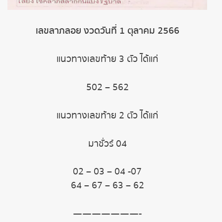
หวยหุ้นฮั่งเส็ง เช้า
หวยหุ้นฮั่งเส็ง บ่าย
เลขลาภลอย
งวดวันที่ 1 ตุลาคม 2566
หวยหุ้นจีน เช้า
แนวทางเลขท้าย 3 ตัว ได้แก่
หวยหุ้นจีน บ่าย
502 – 562
หวยหุ้นไต้หวัน
แนวทางเลขท้าย 2 ตัว ได้แก่
หวยหุ้นสิงคโปร์
มาชั่วร์ 04
หวยหุ้นอิยิป
02 – 03 – 04 -07
64 – 67 – 63 – 62
หวยหุ้นเยอรมัน
———————-
หวยหุ้นอังกฤษ