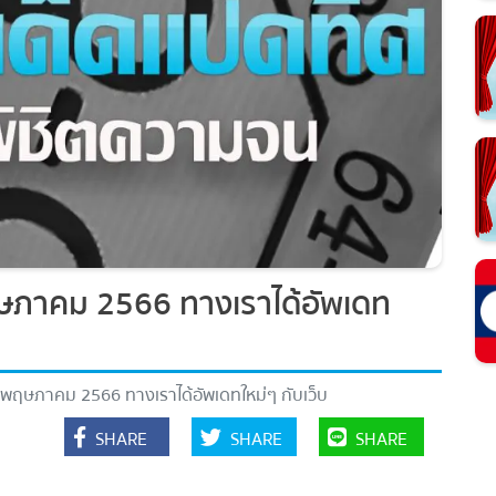
ฤษภาคม 2566 ทางเราได้อัพเดท
 พฤษภาคม 2566 ทางเราได้อัพเดทใหม่ๆ กับเว็บ
SHARE
SHARE
SHARE