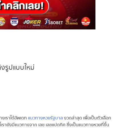
งรูปแบบใหม่
เราได้อัพเดท
แนวทางหวยรัฐบาล
งวดล่าสุด เพื่อเป็นตัวเลือก
้เรายังมีแนวทางจาก เลข เลขแปดทิศ ซึ่งเป็นแนวทางหวยที่ขึ้น