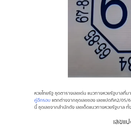
หวยไทยรัฐ ชุดตารางเลขเด่น แนวทางหวยรัฐบาลที่มาใ
คู่อีกรอบ
แตกต่างจากชุดเลขของ เลขแปดทิศ2/05/66 เลข
นี้ ชุดเลขจากสำนักดัง เลขเด็ดแนวทางหวยรัฐบาล ทั้งน
เลขแป