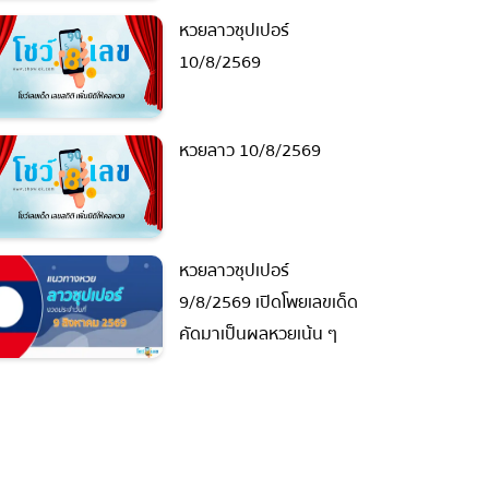
หวยลาวซุปเปอร์
10/8/2569
หวยลาว 10/8/2569
หวยลาวซุปเปอร์
9/8/2569 เปิดโพยเลขเด็ด
คัดมาเป็นผลหวยเน้น ๆ