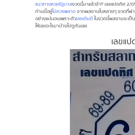
แนวทางหวยรัฐบาล
งวดนี้มาแล้วจ้า!!
เลขแปดทิศ
2/05
ท่านนี้อยู่
ไม่ควรพลาด
จากผลงานในหลายๆ งวดที่ผ่านม
อย่างแน่นอนเพราะตัว
เลขเดินดี
ในงวดนี้ผลงานจะเป็นยัง
ให้เลขอะไรมาบ้างไปดูกันเลย
เลขแปด