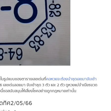
นรูปแบบของตารางเลขเด่นที่
คอหวยจะต้องนำชุดเลขมาจับเข้า
เด่นลอยมา จับเข้าชุด 3 ตัว และ 2 ตัว ดูหวยแม่จำเนียรงวด
ี้ขอสนับสนุนให้เสี่ยงโชคอย่างถูกกฎหมายเท่านั้น
ดทิศ2/05/66