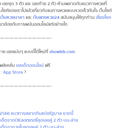
้ง เลขชุด 3 ตัว และ เลขท้าย 2 ตัว ห้ามพลาดกับแนวทางหวยที่
ซต์ของเราไปแล้วเกี่ยวกับแนทางหวยแบบรวดเร็วทันใจ เว็บไซต์
เว็บหวยนาคา
และ
เว็บแทงหวย24
สนับสนุนให้ทุกท่าน
เสี่ยงโชค
ยวข้องกับการพนันออนไลน์แต่อย่างใด
———————————-
เลขแม่นๆ แบบนี้ได้ใหม่ที่
showlek.com
ิเคชั่น
เลขเด็ดออนไลน์
ฟรี
App Store
?
———————————-
2566 แนวทางสลากกินแบ่งรัฐบาล งวดนี้
ด็ดจากOKลอตเตอรี่ชุดเลขคู่ 2 ตัว บน-ล่าง
็ดจากวงในชุดเลขคู่ 2 ตัว บน-ล่าง