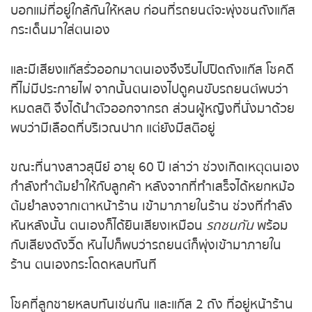
ตนเอง จึงรีบบอกแม่ที่อยู่ใกล้กันให้หลบ ก่อนที่รถยนต์
หวยหุ้นรัสเซีย
จะพุ่งชนถังแก๊ส กระเด็นมาใส่ตนเอง
หวยหุ้นอินเดีย
และมีเสียงแก๊สรั่วออกมาตนเองจึงรีบไปปิดถังแก๊ส โชค
ดีที่ไม่มีประกายไฟ จากนั้นตนเองไปดูคนขับรถยนต์พบ
หวยหุ้นดาวโจนส์
ว่า หมดสติ จึงได้นำตัวออกจากรถ ส่วนผู้หญิงที่นั่งมา
ด้วยพบว่ามีเลือดที่บริเวณปาก แต่ยังมีสติอยู่
ขณะที่นางสาวสุนีย์ อายุ 60 ปี เล่าว่า ช่วงเกิดเหตุ
ตนเองกำลังทำต้มยำให้กับลูกค้า หลังจากที่ทำเสร็จได้
หยกหม้อต้มยำลงจากเตาหน้าร้าน เข้ามาภายในร้าน
ช่วงที่กำลังหันหลังนั้น ตนเองก็ได้ยินเสียงเหมือน
รถ
ชนกัน
พร้อมกับเสียงดังวิ๊ด หันไปก็พบว่ารถยนต์ก็พุ่ง
เข้ามาภายในร้าน ตนเองกระโดดหลบทันที
โชคที่ลูกชายหลบทันเช่นกัน และแก๊ส 2 ถัง ที่อยู่หน้า