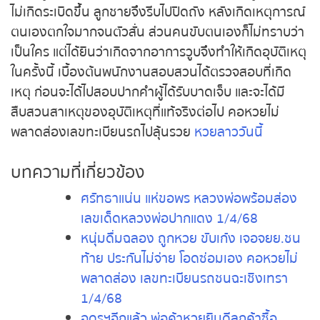
ร้านไม่เกิดระเบิดขึ้น ลูกชายจึงรีบไปปิดถัง หลังเกิด
เหตุการณ์ตนเองตกใจมากจนตัวสั่น ส่วนคนขับตนเอง
ก็ไม่ทราบว่าเป็นใคร แต่ได้ยินว่าเกิดจากอาการวูบจึง
ทำให้เกิดอุบัติเหตุในครั้งนี้ เบื้องต้นพนักงานสอบสวน
ได้ตรวจสอบที่เกิดเหตุ ก่อนจะได้ไปสอบปากคำผู้ได้รับ
บาดเจ็บ และจะได้มีสืบสวนสาเหตุของอุบัติเหตุที่แท้จริง
ต่อไป คอหวยไม่พลาดส่องเลขทะเบียนรถไปลุ้นรวย
หวยลาววันนี้
บทความที่เกี่ยวข้อง
ศรัทธาแน่น แห่ขอพร หลวงพ่อพร้อมส่อง
เลขเด็ดหลวงพ่อปากแดง 1/4/68
หนุ่มดื่มฉลอง ถูกหวย ขับเก๋ง เจอ
จยย.ชนท้าย ประกันไม่จ่าย โอดซ่อมเอง
คอหวยไม่พลาดส่อง เลขทะเบียนรถชน