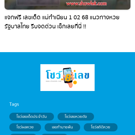
แจกฟรี เลขเด็ด แม่ทำเนียน 1 02 68 แนวทางหวย
รัฐบาลไทย รีบจดด่วน เช็กเลยที่นี่ !!
Tags
โชว์เลขเด็ดประจำวัน
โชว์เลขหวยดัง
โชว์ผลหวย
เลขทำนายฝัน
โชว์สถิติหวย