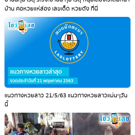
บ้านนี้กุมารดุ ระวัง!บ้านนี้ กุมารดุ หนุ่มเลี้ยงไว้เต็ม
หน้าบ้าน คอหวยแห่ส่อง เลขเด็ด หวยดัง ที่นี่
แนวทางหวยลาว 21/5/63 แนวทางหวยลาวแม่นๆ
วันนี้