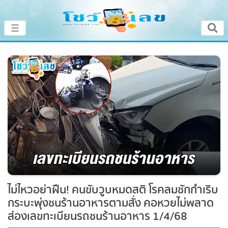
×
☰
หน้าหลัก
โชว์เลขเด็ดประจำวัน
โชว์เลขหวยดัง
โชว์ผลหวย
เลขทำนายฝัน
ไม่ไหวอย่าฝืน! คนขับวูบหมดสติ โรคลมชัก
โชว์สถิติหวย
กำเริบ กระบะพุ่งชนร้านอาหารตามสั่ง คอหวย
ไม่พลาดส่องเลขทะเบียนรถชนร้านอาหาร
หวยสด
1/4/68