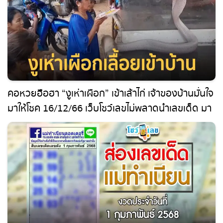
คอหวยฮือฮา “งูเห่าเผือก” เข้าเล้าไก่ เจ้าของบ้าน
มั่นใจมาให้โชค 16/12/66 เว็บ โชว์เลข ไม่พลาดนำเลข
เด็ด มาให้คอหวยได้ติดตามกัน