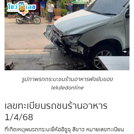
ถ่ายทอดสดหวยญีปุ่น
ถ่ายทอดสดหวยไต้หวัน
ถ่ายทอดสดหวยกัมพูชา GD
หวยหุ้นสด
หวยหุ้นไทย เย็น
รูปภาพรถกระบะชนร้านอาหารพังยับของ
หวยหุ้นเกาหลี
lekdedonline
หวยหุ้นนิเคอิ เช้า
เลขทะเบียนรถชนร้านอาหาร
1/4/68
หวยหุ้นนิเคอิ บ่าย
ที่เกิดเหตุพบรถกระบะยี่ห้ออีซูซุ สีขาว หมายเลขทะเบียน