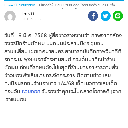
ถ่ายทอดสดหวยรัฐบาลไทย
Home
โชว์เลขหวยดัง
ไม่ไหวอย่าฝืน! คนขับวูบหมดสติ โรคลมชักกำเริบ กระบะพุ่ง
ชนร้านอาหารตามสั่ง คอหวยไม่พลาดส่องเลขทะเบียนรถชน
heng99
ร้านอาหาร 1/4/68
ถ่ายทอดสดหวยออมสิน
20 มี.ค. 2568
ถ่ายทอดสดหวยธกส.
วันที่ 19 มี.ค. 2568 ผู้สื่อข่าวรายงานว่า ภาพจาก
กล้องวงจรปิดร้านตัดผม บนถนนประสานมิตร ชุมชน
ถ่ายทอดสดหวยลาว
สามเหลี่ยม เขตเทศบาลนคร สามารถบันทึกภาพวินาที
ที่รถกระบะ พุ่งชนรถจักรยานยนต์ กระเด็นมาที่หน้าร้าน
ถ่ายทอดสดหวยลาว ซุปเปอร์
ตัดผม ก่อนที่รถยนต์จะไปหยุดที่ร้านขายอาหารตามสั่ง
ข้าวของพังเสียหายกระจัดกระจาย ติดตามข่าว
เลข
ถ่ายทอดสดหวยฮานอย
ทะเบียนรถชน
ร้านอาหาร 1/4/68 เช็กแนวทางเลขเด็ด
ก่อนวัน
หวยออก
รับรองว่าคุณจะไม่พลาดโอกาสดีๆ
ถ่ายทอดสดหวยฮานอยพิเศษ
จากเราแน่นอน
ถ่ายทอดสดหวยมาเลย์