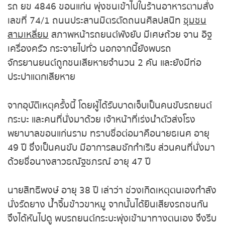
หวยหุ้นฮั่งเส็ง เช้า
รถ ยข 4846 ขอนแก่น พุ่งชนเข้าไปในร้านอาหารตาม
สั่ง เลขที่ 74/1 ถนนประสานมิตรตัดถนนศิลปสนิท
หวยหุ้นฮั่งเส็ง บ่าย
ชุมชนสามเหลี่ยม
สภาพหน้ารถยนต์พังยับ มีเศษถ้วย
จาน อิฐ เครื่องครัว กระจายไปทั่ว นอกจากนี้ยังพบรถ
หวยหุ้นจีน เช้า
จักรยานยนต์ถูกชนเสียหายจำนวน 2 คัน และยังมีท่อ
ประปาแตกเสียหาย
หวยหุ้นจีน บ่าย
หวยหุ้นไต้หวัน
จากอุบัติเหตุครั้งนี้ โดยผู้ได้รับบาดเจ็บเป็นคนขับ
รถยนต์กระบะ และคนที่นั่งมาด้วย เจ้าหน้าที่เร่งนำตัว
หวยหุ้นสิงคโปร์
ส่งโรงพยาบาลขอนแก่นราม ทราบชื่อต่อมาคือนาย
ธเนศ อายุ 49 ปี ซึ่งเป็นคนขับ มีอาการลมชักกำเริบ
หวยหุ้นอิยิป
ส่วนคนที่นั่งมาด้วยชื่อนางสาวธณัฐชภรณ์ อายุ 47 ปี
หวยหุ้นเยอรมัน
นายสิทธิพงษ์ อายุ 38 ปี เล่าว่า ช่วงเกิดเหตุตนเอง
กำลังนั่งรัดยาง น้ำจิ้มข้าวขาหมู จากนั้นได้ยินเสียงรถ
หวยหุ้นอังกฤษ
ชนกันจึงได้หันไปดู พบรถยนต์กระบะพุ่งเข้ามาทาง