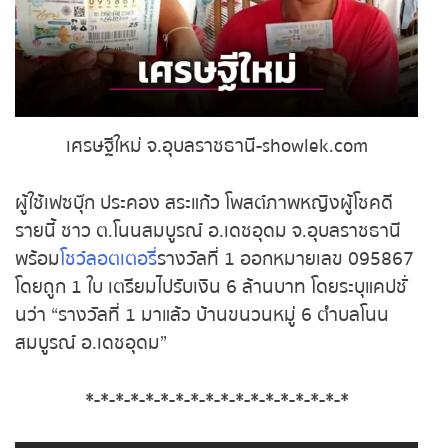
หวยหุ้นรัสเซีย
หวยหุ้นอินเดีย
เศรษฐีใหม่ จ.อุบลราชธานี-showlek.com
หวยหุ้นดาวโจนส์
ผู้ใช้เฟซบุ๊ก ประคอง สระแก้ว โพสต์ภาพหญิงผู้โชคดี
รายนี้ ชาว ต.โนนสมบูรณ์ อ.เดชอุดม จ.อุบลราชธานี
พร้อม
โชว์ลอตเตอรี่
รางวัลที่ 1 ออกหมายเลข 095867
โดยถูก 1 ใบ เตรียมไปรับเงิน 6 ล้านบาท โดยระบุแคปชั่
นว่า “รางวัลที่ 1 มาแล้ว บ้านขนวนหมู่ 6 ตำบลโนน
สมบูรณ์ อ.เดชอุดม”
*-*-*-*-*-*-*-*-*-*-*-*-*-*-*-*-*-*