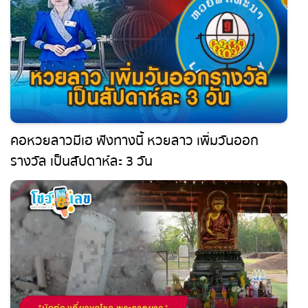
คอหวยลาวมีเฮ ฟังทางนี้ หวยลาว เพิ่มวันออก
รางวัล เป็นสัปดาห์ละ 3 วัน