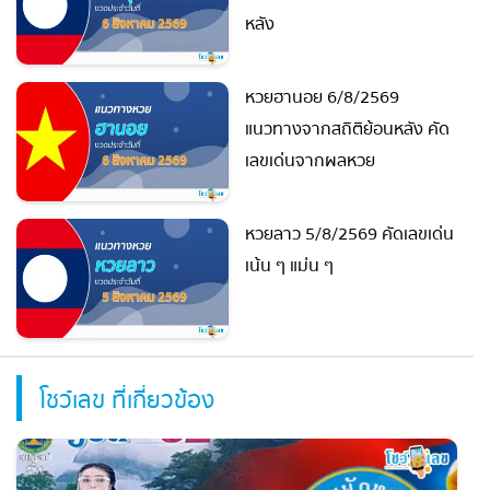
หลัง
หวยฮานอย 6/8/2569
แนวทางจากสถิติย้อนหลัง คัด
เลขเด่นจากผลหวย
หวยลาว 5/8/2569 คัดเลขเด่น
เน้น ๆ แม่น ๆ
โชว์เลข ที่เกี่ยวข้อง