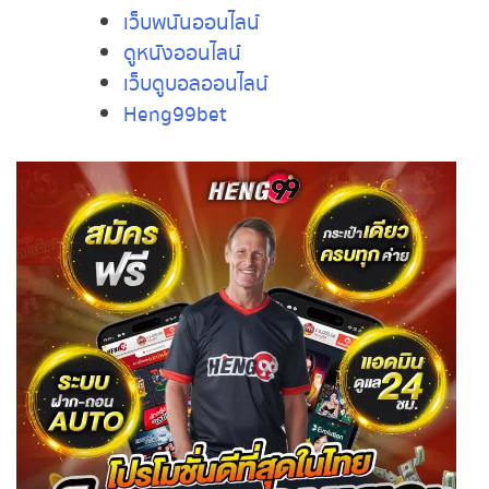
เว็บพนันออนไลน์
ดูหนังออนไลน์
เว็บดูบอลออนไลน์
Heng99bet