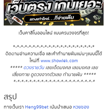
เว็บคาสิโนออนไลน์ แบบครบวงจรที่สุด!
*-*-*-*-*-*-*-*-*-*-*-*-*-*-*-*-*-*-*-*-*
ติดตามอ่านความเชื่อ และคำทำนายฝันแม่นๆแบบนี้ได้
ใหม่ที่
www.showlek.com
*****
ดวงรายวัน
เลขเด็ดมงคล เลขมงคล เลข
เสี่ยงทาย ดูดวงจากตัวเลข ทำนายฝัน *****
*-*-*-*-*-*-*-*-*-*-*-*-*-*-*-*-*-*-*-*-*
สรุป
ทางเว็บเรา
Heng99bet
เน้นนำเสนอ
หวยซอง