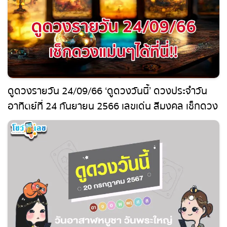
ดูดวงรายวัน 24/09/66 ‘ดูดวงวันนี้’ ดวงประจำวัน
อาทิตย์ที่ 24 กันยายน 2566 เลขเด่น สีมงคล เช็กด
วงแม่นๆได้ที่นี่!!
ดูดวงวันนี้ 20/7/67 วันอาสาฬหบูชา วันพระใหญ่