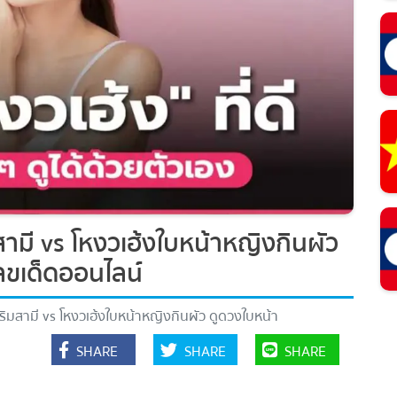
ามี vs โหงวเฮ้งใบหน้าหญิงกินผัว
ขเด็ดออนไลน์
ิมสามี vs โหงวเฮ้งใบหน้าหญิงกินผัว ดูดวงใบหน้า
น์
SHARE
SHARE
SHARE