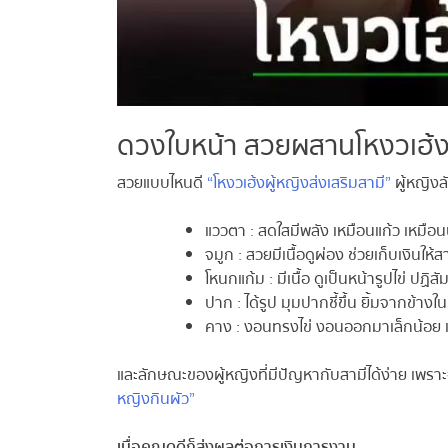
ดวงใบหน้า สวยผสานโหงวเฮ้ง​ 
สวยแบบไหนดี​
“โหงวเฮ้งผู้หญิงส่งเสริมสามี”
ผู้หญิงลัก
แววตา : สดใสมีพลัง เหมือนแก้ว เหมือนน
จมูก : สวยมีเนื้อดูผ่อง ช่วยเก็บเงินให้สาม
โหนกแก้ม : มีเนื้อ ดูเป็นหน้ารูปไข่ ปฏิส
ปาก : ได้รูป มุมปากชี้ขึ้น ยิ้มจากข้างใน “
คาง : งอนทรงไข่ งอนออกมาเล็กน้อย เก็
และลักษณะของผู้หญิงที่มีปัญหากับสามีได้ง่าย เพราะฉ
หญิงกินผัว”
เมื่อคุณดูดีก็ส่งผลต่อการเงินการงาน