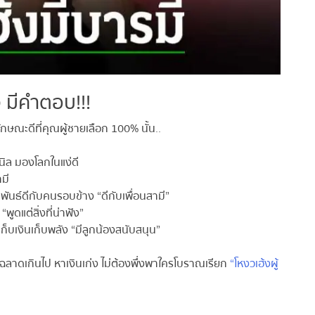
มีคำตอบ!!!
ษณะดีที่คุณผู้ชายเลือก​ 100% นั้น..
ิล มองโลกในแง่ดี
ี
ัมพันธ์ดีกับคนรอบข้าง “ดีกับเพื่อนสามี”
พูดแต่สิ่งที่น่าฟัง”
บเงินเก็บพลัง “มีลูกน้องสนับสนุน”
ลาดเกินไป หาเงินเก่ง ไม่ต้องพึ่งพาใครโบราณเรียก
“โหงวเฮ้งผู้