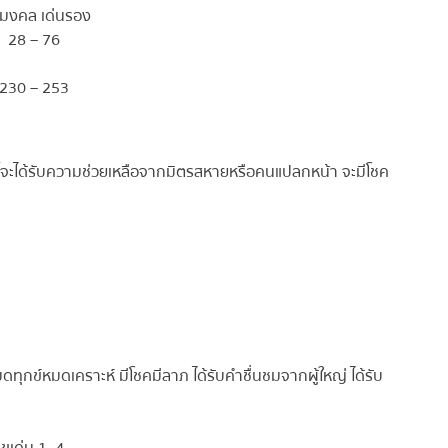
งคล เด่นรอง
28 – 76
30 – 253
นี้จะได้รับความช่วยเหลือจากมิตรสหายหรือคนแปลกหน้า จะมีโชค
ทุกข์หมดเคราะห์ มีโชคมีลาภ ได้รับคำชื่นชมจากผู้ใหญ่ ได้รับ
เด่น 1, 4