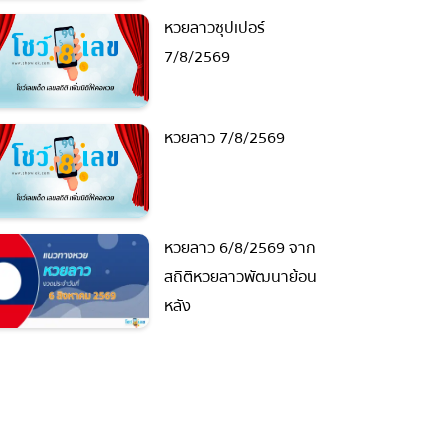
หวยลาวซุปเปอร์
7/8/2569
หวยลาว 7/8/2569
หวยลาว 6/8/2569 จาก
สถิติหวยลาวพัฒนาย้อน
หลัง