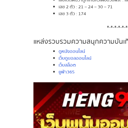
เลข 2 ตัว : 21 – 24 – 30 – 71
เลข 3 ตัว : 174
*-*-*-*-*-*-
แหล่งรวบรวมความสนุกความบันเทิ
ดูหนังออนไลน์
เว็บดูบอลออนไลน์
เว็บสล็อต
ยูฟ่า365