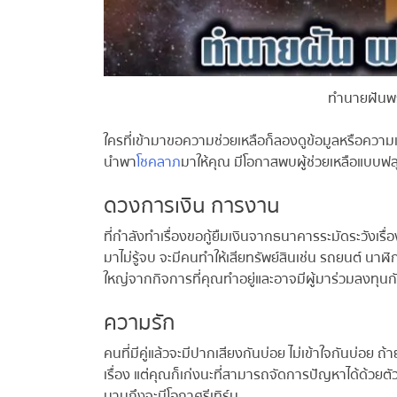
ทำนายฝันพร้อม
ใครที่เข้ามาขอความช่วยเหลือก็ลองดูข้อมูลหรือความเ
นำพา
โชคลาภ
มาให้คุณ มีโอกาสพบผู้ช่วยเหลือแบบฟลุ
ดวงการเงิน การงาน
ที่กำลังทำเรื่องขอกู้ยืมเงินจากธนาคารระมัดระวัง
มาไม่รู้จบ จะมีคนทำให้เสียทรัพย์สินเช่น รถยนต์ นาฬิก
ใหญ่จากกิจการที่คุณทำอยู่และอาจมีผู้มาร่วมลงทุนกั
ความรัก
คนที่มีคู่แล้วจะมีปากเสียงกันบ่อย ไม่เข้าใจกันบ่อย ถ้ายัง
เรื่อง แต่คุณก็เก่งนะที่สามารถจัดการปัญหาได้ด้วยตัวค
นานถึงจะมีโอกาศรีเทิร์น