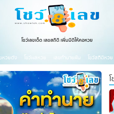
โชว์เลขเด็ด เลขสถิติ เพิ่มมิติให้คอหวย
ขหวยดัง
โชว์ผลหวย
เลขทำนายฝัน
โชว์สถิติหวย
โช