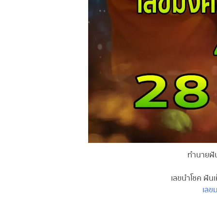
ทำนายฝัน 
เลขนำโชค ฝันเห
เลขม