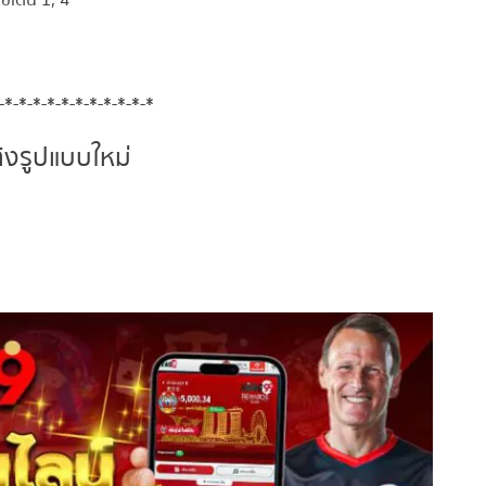
*-*-*-*-*-*-*-*-*-*-*
งรูปแบบใหม่