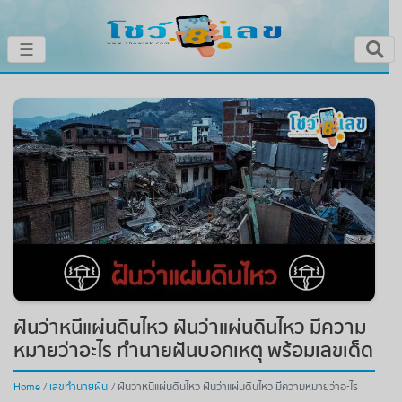
×
☰
หน้าหลัก
โชว์เลขเด็ดประจำวัน
โชว์เลขหวยดัง
โชว์ผลหวย
เลขทำนายฝัน
ฝันว่าหนีแผ่นดินไหว ฝันว่าแผ่นดินไหว มีความ
โชว์สถิติหวย
หมายว่าอะไร ทำนายฝันบอกเหตุ พร้อมเลขเด็ด
หวยสด
Home
เลขทำนายฝัน
ฝันว่าหนีแผ่นดินไหว ฝันว่าแผ่นดินไหว มีความหมายว่าอะไร