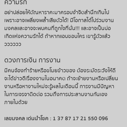
หวยหุ้นฮั่งเส็ง เช้า
ความรัก
อย่าปล่อยให้ตัณหาราคะมาครอบงำจิตสำนึกเกินไป
หวยหุ้นฮั่งเส็ง บ่าย
เพราะอาจเพลี่ยงพล้ำเสียตัวได้! มีโอกาสได้ไปร่วมงาน
มงคลและอาจจะพบคนที่ถูกใจที่นั่น!!! และอาจเป็นบ่อ
หวยหุ้นจีน เช้า
เกิดแห่งความรักได้ ถ้าหากแอบชอบใคร เขารู้ตัวแล้ว
วววววว
หวยหุ้นจีน บ่าย
ดวงการเงิน การงาน
หวยหุ้นไต้หวัน
มีคนจ้องทำร้ายหรือขโมยข้าวของ ต้องระมัดระวังให้ดี
หวยหุ้นสิงคโปร์
จะได้ข่าวดีเรื่องงานในอนาคต ถ้าจะย้ายงานหรือเปลี่ยน
งานหรือหางานใหม่จะรู้ผลในเดือนนี้ การงานมีปัญหา
หวยหุ้นอิยิป
ในการเจรจาติดต่อ รวมถึงการประสานงานกันเอง
ภายในด้วย
หวยหุ้นเยอรมัน
เลขมงคล เด่นนำโชค : 1 37 87 17 21 550 096
หวยหุ้นอังกฤษ