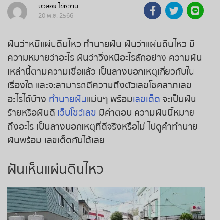
ทำนายฝันบอกเหตุ พร้อมเลขเด็ด
บัวลอย ไข่หวาน
ถ่ายทอดสดหวยรัฐบาลไทย
20 พ.ย. 2566
ถ่ายทอดสดหวยออมสิน
ฝันว่าหนีแผ่นดินไหว ทำนายฝัน ฝันว่าแผ่นดินไหว มี
ความหมายว่าอะไร ฝันว่าวิ่งหนีอะไรสักอย่าง ความฝัน
ถ่ายทอดสดหวยธกส.
เหล่านี้ตามความเชื่อแล้ว เป็นลางบอกเหตุเกี่ยวกับใน
เรื่องใด และจะสามารถตีความถึงตัวเลขโชคลาภเลข
ถ่ายทอดสดหวยลาว
อะไรได้บ้าง
ทำนายฝัน
แม่นๆ พร้อม
เลขเด็ด
จะเป็นฝัน
ร้ายหรือฝันดี
เว็บโชว์เลข
มีคำตอบ ความฝันนี้หมาย
ถ่ายทอดสดหวยลาว ซุปเปอร์
ถึงอะไร เป็นลางบอกเหตุที่ดีจริงหรือไม่ ไปดูคำทำนาย
ฝันพร้อม เลขเด็ดกันได้เลย
ถ่ายทอดสดหวยฮานอย
ฝันเห็นแผ่นดินไหว
ถ่ายทอดสดหวยฮานอยพิเศษ
ถ่ายทอดสดหวยมาเลย์