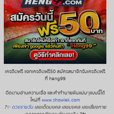
เครดิตฟรี แจกเครดิตฟรี50 สมัครสมาชิกรับเครดิตฟรี
ที่ heng99
ติดตามอ่านความเชื่อ และคำทำนายฝันแม่นๆแบบนี้ได้
ใหม่ที่
www.showlek.com
?✨
ดวงรายวัน
เลขเด็ดมงคล เลขมงคล เลขเสี่ยงทาย