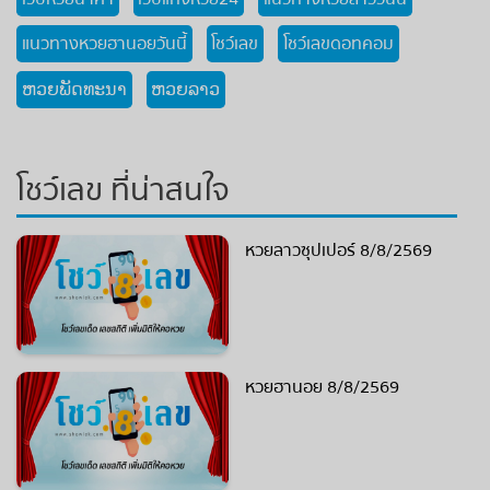
แนวทางหวยฮานอยวันนี้
โชว์เลข
โชว์เลขดอทคอม
ຫວຍພັດທະນາ
ຫວຍລາວ
โชว์เลข ที่น่าสนใจ
หวยลาวซุปเปอร์ 8/8/2569
หวยฮานอย 8/8/2569