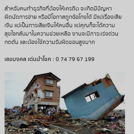
สำหรับคนทำธุรกิจที่ต้องให้เครดิต จะเกิดมีปัญหา
ผิดนัดการจ่าย หรือมีโอกาสถูกฉ้อโกงได้ มีแต่เรื่องเสีย
เงิน แต่เป็นการเสียเงินให้คนอื่น แต่คุณก็จะได้ความ
สุขใจกลับมาในความช่วยเหลือ งานจะมีภาระเร่งด่วน
กดดัน และต้องใช้ความรับผิดชอบสูงมาก
เลขมงคล เด่นนำโชค : 0 74 79 67 199