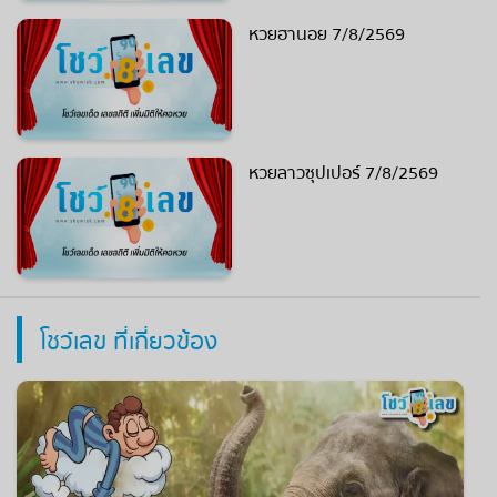
หวยฮานอย 7/8/2569
หวยลาวซุปเปอร์ 7/8/2569
โชว์เลข ที่เกี่ยวข้อง