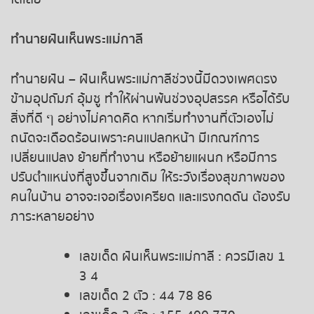
หวยหุ้นฮั่งเส็ง เช้า
ทำนายฝันเห็นพระแม่กาลี
หวยหุ้นฮั่งเส็ง บ่าย
หวยหุ้นจีน เช้า
ทำนายฝัน – ฝันเห็นพระแม่กาลีช่วงนี้มีดวงเพศตรง
ข้ามอุปถัมภ์ อุ้มชู ทำให้ผ่านพ้นช่วงอุปสรรค หรือได้รับ
หวยหุ้นจีน บ่าย
สิ่งที่ดี ๆ อย่างไม่คาดคิด หากเริ่มทำงานที่ตัวเองไม่
ถนัดจะเดือดร้อนเพราะคนแปลกหน้า มีเกณฑ์การ
หวยหุ้นไต้หวัน
เปลี่ยนแปลง ย้ายที่ทำงาน หรือย้ายแผนก หรือมีการ
ปรับตำแหน่งที่สูงขึ้นจากเดิม ให้ระวังเรื่องสุขภาพของ
หวยหุ้นสิงคโปร์
คนในบ้าน อาจจะเจอเรื่องเครียด และแรงกดดัน ต้องรับ
ภาระหลายอย่าง
หวยหุ้นอิยิป
เลขเด็ด ฝันเห็นพระแม่กาลี : ควรมีเลข 1
หวยหุ้นเยอรมัน
3 4
เลขเด็ด 2 ตัว : 44 78 86
หวยหุ้นอังกฤษ