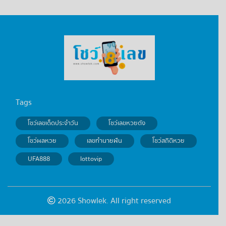
Tags
โชว์เลขเด็ดประจำวัน
โชว์เลขหวยดัง
โชว์ผลหวย
เลขทำนายฝัน
โชว์สถิติหวย
UFA888
lottovip
2026 Showlek. All right reserved