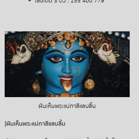
เลขเด็ด 3 ตัว : 155 400 779
หวยหุ้นรัสเซีย
หวยหุ้นอินเดีย
หวยหุ้นดาวโจนส์
ฝันเห็นพระแม่กาลีแลบลิ้น
|ฝันเห็นพระแม่กาลีแลบลิ้น