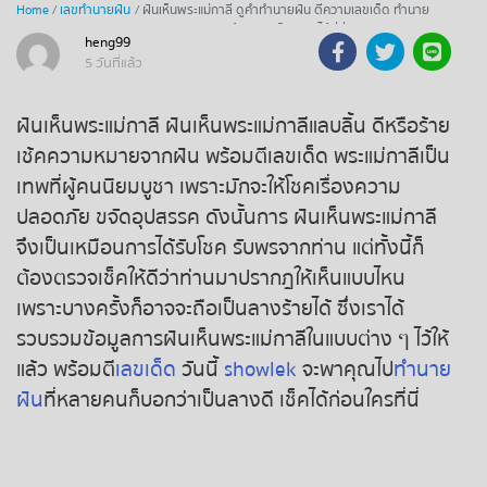
Home
เลขทำนายฝัน
ฝันเห็นพระแม่กาลี ดูคำทำนายฝัน ตีความเลขเด็ด ทำนาย
ถ่ายทอดสดหวยรัฐบาลไทย
ฝัน ลางบอกเหตุ พร้อมเลขเด็ด มาดูได้ที่นี่
heng99
5 วันที่แล้ว
ถ่ายทอดสดหวยออมสิน
ฝันเห็นพระแม่กาลี ฝันเห็นพระแม่กาลีแลบลิ้น ดีหรือร้าย
ถ่ายทอดสดหวยธกส.
เช้คความหมายจากฝัน พร้อมตีเลขเด็ด พระแม่กาลีเป็น
เทพที่ผู้คนนิยมบูชา เพราะมักจะให้โชคเรื่องความ
ถ่ายทอดสดหวยลาว
ปลอดภัย ขจัดอุปสรรค ดังนั้นการ ฝันเห็นพระแม่กาลี
จึงเป็นเหมือนการได้รับโชค รับพรจากท่าน แต่ทั้งนี้ก็
ถ่ายทอดสดหวยลาว ซุปเปอร์
ต้องตรวจเช็คให้ดีว่าท่านมาปรากฎให้เห็นแบบไหน
เพราะบางครั้งก็อาจจะถือเป็นลางร้ายได้ ซึ่งเราได้
ถ่ายทอดสดหวยฮานอย
รวบรวมข้อมูลการฝันเห็นพระแม่กาลีในแบบต่าง ๆ ไว้ให้
แล้ว พร้อมตี
เลขเด็ด
วันนี้
showlek
จะพาคุณไป
ทำนาย
ถ่ายทอดสดหวยฮานอยพิเศษ
ฝัน
ที่หลายคนก็บอกว่าเป็นลางดี เช็คได้ก่อนใครที่นี่
ถ่ายทอดสดหวยมาเลย์