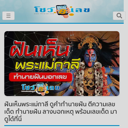
×
☰
หน้าหลัก
โชว์เลขเด็ดประจำวัน
โชว์เลขหวยดัง
โชว์ผลหวย
เลขทำนายฝัน
ฝันเห็นพระแม่กาลี ดูคำทำนายฝัน ตีความเลข
โชว์สถิติหวย
เด็ด ทำนายฝัน ลางบอกเหตุ พร้อมเลขเด็ด มา
ดูได้ที่นี่
หวยสด