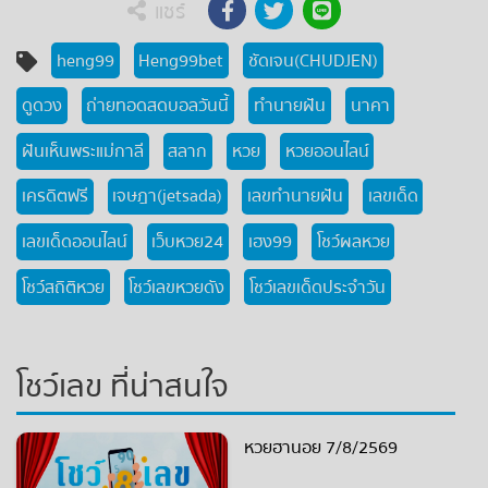
แชร์
heng99
Heng99bet
ชัดเจน(CHUDJEN)
ดูดวง
ถ่ายทอดสดบอลวันนี้
ทำนายฝัน
นาคา
ฝันเห็นพระแม่กาลี
สลาก
หวย
หวยออนไลน์
เครดิตฟรี
เจษฎา(jetsada)
เลขทำนายฝัน
เลขเด็ด
เลขเด็ดออนไลน์
เว็บหวย24
เฮง99
โชว์ผลหวย
โชว์สถิติหวย
โชว์เลขหวยดัง
โชว์เลขเด็ดประจำวัน
โชว์เลข ที่น่าสนใจ
หวยฮานอย 7/8/2569