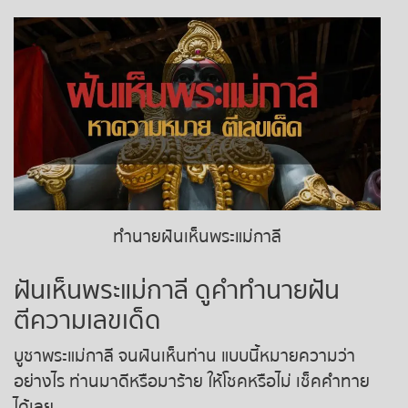
ถ่ายทอดสดหวยญีปุ่น
ถ่ายทอดสดหวยไต้หวัน
ถ่ายทอดสดหวยกัมพูชา GD
หวยหุ้นสด
หวยหุ้นไทย เย็น
ทำนายฝันเห็นพระแม่กาลี
หวยหุ้นเกาหลี
ฝันเห็นพระแม่กาลี ดูคำทำนายฝัน
หวยหุ้นนิเคอิ เช้า
ตีความเลขเด็ด
บูชาพระแม่กาลี จนฝันเห็นท่าน แบบนี้หมายความว่า
หวยหุ้นนิเคอิ บ่าย
อย่างไร ท่านมาดีหรือมาร้าย ให้โชคหรือไม่ เช็คคำทาย
ได้เลย