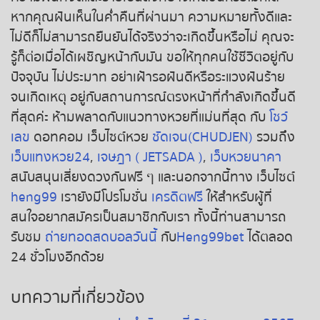
หากคุณฝันเห็นในค่ำคืนที่ผ่านมา ความหมายทั้งดีและ
ไม่ดีก็ไม่สามารถยืนยันได้จริงว่าจะเกิดขึ้นหรือไม่ คุณจะ
รู้ก็ต่อเมื่อได้เผชิญหน้ากับมัน ขอให้ทุกคนใช้ชีวิตอยู่กับ
ปัจจุบัน ไม่ประมาท อย่าเฝ้ารอฝันดีหรือระแวงฝันร้าย
จนเกิดเหตุ อยู่กับสถานการณ์ตรงหน้าที่กำลังเกิดขึ้นดี
ที่สุดค่ะ ห้ามพลาดกับแนวทางหวยที่แม่นที่สุด กับ
โชว์
เลข
ดอทคอม เว็บไซต์หวย
ชัดเจน(CHUDJEN)
รวมถึง
เว็บแทงหวย24
,
เจษฎา ( JETSADA )
,
เว็บหวยนาคา
สนับสนุนเสี่ยงดวงกันฟรี ๆ และนอกจากนี้ทาง เว็บไซต์
heng99
เรายังมีโปรโมชั่น
เครดิตฟรี
ให้สำหรับผู้ที่
สนใจอยากสมัครเป็นสมาชิกกับเรา ทั้งนี้ท่านสามารถ
รับชม
ถ่ายทอดสดบอลวันนี้
กับ
Heng99bet
ได้ตลอด
24 ชั่วโมงอีกด้วย
บทความที่เกี่ยวข้อง