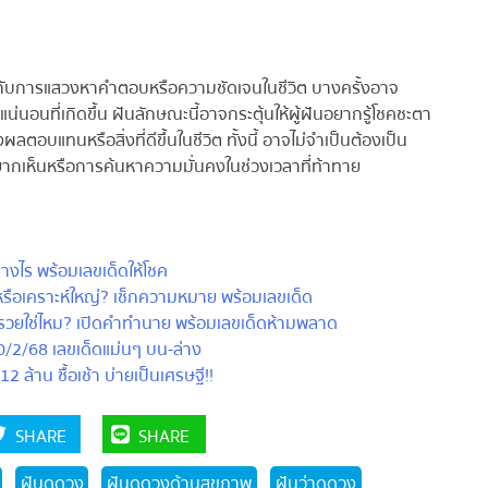
กับการแสวงหาคำตอบหรือความชัดเจนในชีวิต บางครั้งอาจ
อนที่เกิดขึ้น ฝันลักษณะนี้อาจกระตุ้นให้ผู้ฝันอยากรู้โชคชะตา
ลตอบแทนหรือสิ่งที่ดีขึ้นในชีวิต ทั้งนี้ อาจไม่จำเป็นต้องเป็น
ากเห็นหรือการค้นหาความมั่นคงในช่วงเวลาที่ท้าทาย
ไร พร้อมเลขเด็ดให้โชค
ือเคราะห์ใหญ่? เช็กความหมาย พร้อมเลขเด็ด
รวยใช่ไหม? เปิดคำทำนาย พร้อมเลขเด็ดห้ามพลาด
2/68 เลขเด็ดแม่นๆ บน-ล่าง
้าน ซื้อเช้า บ่ายเป็นเศรษฐี!!
SHARE
SHARE
ฝันดูดวง
ฝันดูดวงด้านสุขภาพ
ฝันว่าดูดวง