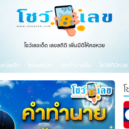
โชว์เลขเด็ด เลขสถิติ เพิ่มมิติให้คอหวย
ขหวยดัง
โชว์ผลหวย
เลขทำนายฝัน
โชว์สถิติหวย
โช