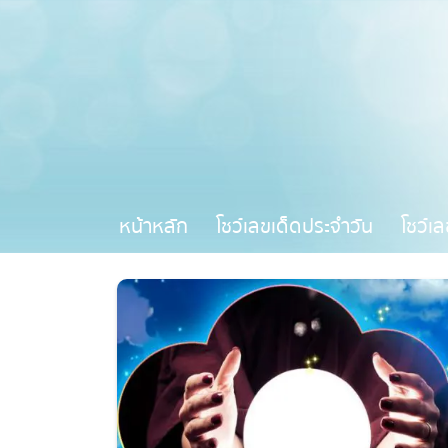
หน้าหลัก
โชว์เลขเด็ดประจำวัน
โชว์เล