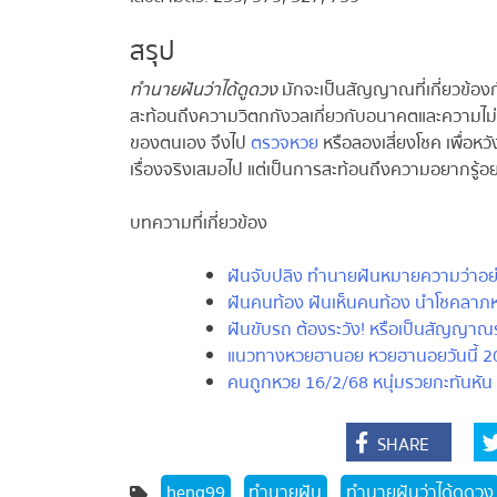
สรุป
ทำนายฝันว่าได้ดูดวง
มักจะเป็นสัญญาณที่เกี่ยวข้อง
สะท้อนถึงความวิตกกังวลเกี่ยวกับอนาคตและความไม่แน่น
ของตนเอง จึงไป
ตรวจหวย
หรือลองเสี่ยงโชค เพื่อหวังผ
เรื่องจริงเสมอไป แต่เป็นการสะท้อนถึงความอยากรู้อย
บทความที่เกี่ยวข้อง
ฝันจับปลิง ทำนายฝันหมายความว่าอย่าง
ฝันคนท้อง ฝันเห็นคนท้อง นำโชคลาภหร
ฝันขับรถ ต้องระวัง! หรือเป็นสัญญาณ
แนวทางหวยฮานอย หวยฮานอยวันนี้ 20/
คนถูกหวย 16/2/68 หนุ่มรวยกะทันหัน 12 ล
SHARE
heng99
ทำนายฝัน
ทำนายฝันว่าได้ดูดวง