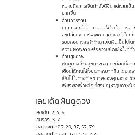
หมายถึงการเงินกำลังดีขึ้น แต่หากเป็น
มากขึ้น
ด้านการงาน
คุณอาจจะไม่มีความมั่นใจในเส้นทางอ
จะเปลี่ยนงานหรือพัฒนาตัวเองไปในทิศท
รอบคอบ หากคำทำนายในฝันเป็นไปในทางท
ความผิดพลาดหรือความขัดแย้งในที่ทำ
ด้านสุขภาพ
ฝันดูดวงด้านสุขภาพ อาจสะท้อนถึงคว
เตือนให้คุณใส่ใจสุขภาพมากขึ้น โดยเฉพ
เป็นไปในทางดี สุขภาพของคุณอาจแข็งแร
เพียงพอเพื่อหลีกเลี่ยงปัญหาสุขภาพใน
เลขเด็ดฝันดูดวง
เลขเด่น: 2, 5, 9
เลขรอง: 3, 7
เลขสองตัว: 25, 29, 37, 57, 79
เลขสามตัว: 259, 379, 527, 759