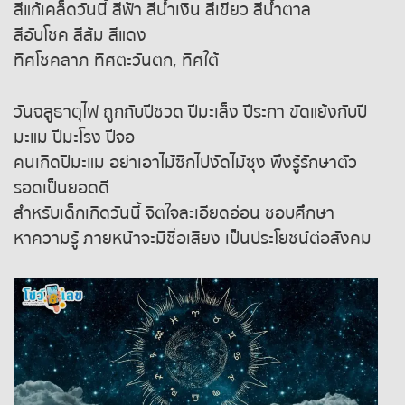
หวยหุ้นฮั่งเส็ง เช้า
สีแก้เคล็ดวันนี้ สีฟ้า สีน้ำเงิน สีเขียว สีน้ำตาล
สีอับโชค สีส้ม สีแดง
หวยหุ้นฮั่งเส็ง บ่าย
ทิศโชคลาภ ทิศตะวันตก, ทิศใต้
หวยหุ้นจีน เช้า
วันฉลูธาตุไฟ ถูกกับปีชวด ปีมะเส็ง ปีระกา ขัดแย้งกับปี
มะแม ปีมะโรง ปีจอ
หวยหุ้นจีน บ่าย
คนเกิดปีมะแม อย่าเอาไม้ซีกไปงัดไม้ซุง พึงรู้รักษาตัว
รอดเป็นยอดดี
หวยหุ้นไต้หวัน
สำหรับเด็กเกิดวันนี้ จิตใจละเอียดอ่อน ชอบศึกษา
หาความรู้ ภายหน้าจะมีชื่อเสียง เป็นประโยชน์ต่อสังคม
หวยหุ้นสิงคโปร์
หวยหุ้นอิยิป
หวยหุ้นเยอรมัน
หวยหุ้นอังกฤษ