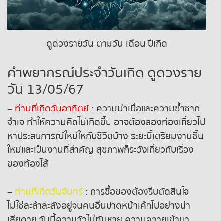
หวยหุ้นรัสเซีย
ดูดวงรายวัน ตามวัน เดือน ปีเกิด
หวยหุ้นอินเดีย
คำพยากรณ์ประจำวันเกิด ดูดวงราย
หวยหุ้นดาวโจนส์
วัน 13/05/67
–
ท่านที่เกิดวันอาทิตย์
: ความน่าเบื่อและความซ้ำซาก
จำเจ ทำให้ความคิดไม่เกิดขึ้น อาจต้องลองท่องเที่ยวไป
หาประสบการณ์ใหม่ใหกับชีวิตบ้าง ระยะนี้เตรียมงานชิ้น
ใหม่และเป็นงานที่สำคัญ สุขภาพก็ระวังเกี่ยวกับเรื่อง
ของท้องไส้
–
ท่านที่เกิดวันจันทร์
: การซื้อของต้องรีบตัดสินใจ
ไม่ใช่ละล้าละลังอยู่จนคนอื่นปาดหน้าเค้กไปอย่างน่า
เสียดาย วันนี้ความวัวไม่ทันหาย ความควายเข้ามา