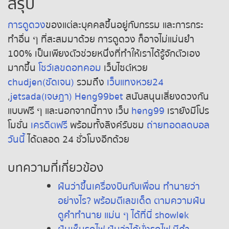
สรุป
การดูดวง
ของแต่ละบุคคลขึ้นอยู่กับกรรม และการกระ
ทำอื่น ๆ ที่สะสมมาด้วย การดูดวง ก็อาจไม่แม่นยำ
100% เป็นเพียงตัวช่วยหนึ่งที่ทำให้เราได้รู้จักตัวเอง
มากขึ้น
โชว์เลขดอทคอม
เว็บไซต์หวย
chudjen(ชัดเจน)
รวมถึง
เว็บแทงหวย24
,
jetsada(เจษฎา)
Heng99bet
สนับสนุนเสี่ยงดวงกัน
แบบฟรี ๆ และนอกจากนี้ทาง เว็บ
heng99
เรายังมีโปร
โมชั่น
เครดิตฟรี
พร้อมทั้งลิงค์รับชม
ถ่ายทอดสดบอล
วันนี้
ได้ตลอด 24 ชั่วโมงอีกด้วย
บทความที่เกี่ยวข้อง
ฝันว่าขึ้นเครื่องบินกับเพื่อน ทำนายว่า
อย่างไร? พร้อมตีเลขเด็ด ตามความฝัน
ดูคำทำนาย แม่น ๆ ได้ที่นี่ showlek