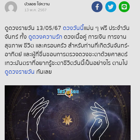
พฤษภาคม พ.ศ. 2567
บัวลอย ไข่หวาน
ถ่ายทอดสดหวยรัฐบาลไทย
13 พ.ค. 2567
ถ่ายทอดสดหวยออมสิน
ดูดวงรายวัน 13/05/67
ดวงวันนี้
แม่น ๆ ฟรี ประจำวัน
จันทร์ ทั้ง
ดูดวงความรัก
ดวงเนื้อคู่ การเงิน การงาน
ถ่ายทอดสดหวยธกส.
สุขภาพ ชีวิต และครอบครัว สำหรับท่านที่เกิดวันจันทร์-
อาทิตย์ และผู้ที่ชื่นชอบการตรวจดวงชะตาด้วยศาสตร์
ถ่ายทอดสดหวยลาว
เทวะมันตราที่อยากรู้ชะตาชีวิตวันนี้เป็นอย่างไร ตามไป
ดูดวงรายวัน
กันเลย
ถ่ายทอดสดหวยลาว ซุปเปอร์
ถ่ายทอดสดหวยฮานอย
ถ่ายทอดสดหวยฮานอยพิเศษ
ถ่ายทอดสดหวยมาเลย์