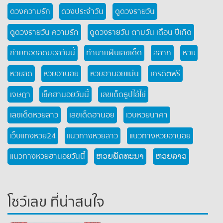
ดวงความรัก
ดวงประจำวัน
ดูดวงรายวัน
ดูดวงรายวัน ความรัก
ดูดวงรายวัน ตามวัน เดือน ปีเกิด
ถ่ายทอดสดบอลวันนี้
ทำนายฝันเลขเด็ด
สลาก
หวย
หวยสด
หวยฮานอย
หวยฮานอยแม่น
เครดิตฟรี
เจษฎา
เช็คฮานอยวันนี้
เลขเด็ดธูปไอ้ไข่
เลขเด็ดหวยลาว
เลขเด็ดฮานอย
เวบหวยนาคา
เว็บแทงหวย24
แนวทางหวยลาว
แนวทางหวยฮานอย
แนวทางหวยฮานอยวันนี้
ຫວຍພັດທະນາ
ຫວຍລາວ
โชว์เลข ที่น่าสนใจ