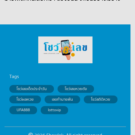
Tags
โชว์เลขเด็ดประจำวัน
โชว์เลขหวยดัง
โชว์ผลหวย
เลขทำนายฝัน
โชว์สถิติหวย
UFA888
lottovip