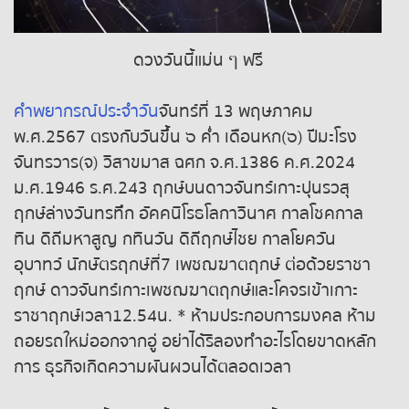
ถ่ายทอดสดหวยญีปุ่น
ดวงวันนี้แม่น ๆ ฟรี
ถ่ายทอดสดหวยไต้หวัน
คำพยากรณ์ประจำวัน
จันทร์ที่ 13 พฤษภาคม
ถ่ายทอดสดหวยกัมพูชา GD
พ.ศ.2567 ตรงกับวันขึ้น ๖ ค่ำ เดือนหก(๖) ปีมะโรง
จันทรวาร(จ) วิสาขมาส ฉศก จ.ศ.1386 ค.ศ.2024
หวยหุ้นสด
ม.ศ.1946 ร.ศ.243 ฤกษ์บนดาวจันทร์เกาะปุนรวสุ
ฤกษ์ล่างวันทรทึก อัคคนิโรธโลกาวินาศ กาลโชคกาล
หวยหุ้นไทย เย็น
ทิน ดิถีมหาสูญ กทินวัน ดิถีฤกษ์ไชย กาลโยควัน
หวยหุ้นเกาหลี
อุบาทว์ นักษัตรฤกษ์ที่7 เพชฌฆาตฤกษ์ ต่อด้วยราชา
ฤกษ์ ดาวจันทร์เกาะเพชฌฆาตฤกษ์และโคจรเข้าเกาะ
หวยหุ้นนิเคอิ เช้า
ราชาฤกษ์เวลา12.54น. * ห้ามประกอบการมงคล ห้าม
ถอยรถใหม่ออกจากอู่ อย่าได้ริลองทำอะไรโดยขาดหลัก
หวยหุ้นนิเคอิ บ่าย
การ ธุรกิจเกิดความผันผวนได้ตลอดเวลา