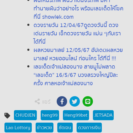
ฝันเห็นรถไฟ ฝันว่าได้นั่งรถไฟ มีคำ
ทำนายฝันว่าอย่างไร พร้อมเลขเด็ดให้โชค
ที่นี่ showlek.com
ดวงรายวัน 12/04/67ดูดวงวันนี้ ดวง
เด่นรายวัน เช็กดวงรายวัน แม่น ๆกับเรา
ได้ที่นี่
ผลหวยมาเลย์ 12/05/67 อัปเดตผลหวย
มาเลย์ หวยออนไลน์ ก่อนใคร ได้ที่นี่ !!!
เลขเด็ดเจ้าแม่สองนาง สายมูไม่พลาด
“เลขเด็ด” 16/5/67 บวงสรวงใหญ่ปีละ
ครั้ง ศาลหอเจ้าแม่สองนาง
แชร์
CHUDJEN
heng99
Heng99bet
JETSADA
Lao Lottory
ข่าวหวย
ชัดเจน
ดวงการเงิน