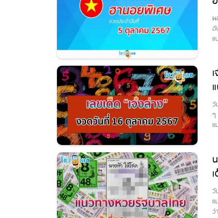
ฮา
ผลห
อัป
แน
เจ
แน
วัน
ๆ ท
แม่
นา
เด
วัน
แม่
ว่า