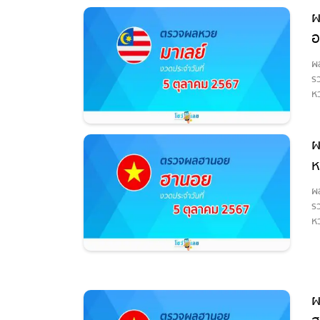
ผล
ออ
ผลห
รวด
หวย
ผ
หว
ผลห
รวด
หวย
ผ