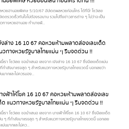
นอยพิเศษ หวยออนไลน์ ก่อนใคร ได้ที่นี่ !!!
วยฮานอยพิเศษ 5/10/67 อัปเดตผลหวยก่อนใคร ได้ที่นี่! โชว์เลข
เดตรวดเร็วทันใจไม่ต้องรอนาน รวมไปถึงข่าวสารต่าง ๆ ไม่ว่าจะเป็น
วทางหวยฮานอย ทำนายฝั...
๋งล่าง 16 10 67 คอหวยห้ามพลาดส่องเลขเด็ด
วทางหวยรัฐบาลไทยแม่น ๆ รีบจดด่วน !!
นี้เรา โชว์เลข ขอนำเสนอ เลขจาก เจ๋งล่าง 16 10 67 ซึ่งมีเลขเด็ดแม่น
ี่กำลังมาแรงสุด ๆ สำหรับแนวทางหวยรัฐบาลไทยงวดนี้ บอกเลยว่า
นมากและไม่ควรมอง...
งฟ้าให้โชค 16 10 67 คอหวยห้ามพลาดส่องเลข
็ด แนวทางหวยรัฐบาลไทยแม่น ๆ รีบจดด่วน !!
นี้เรา โชว์เลข ขอนำเสนอ เลขจาก นางฟ้าให้โชค 16 10 67 ซึ่งมีเลขเด็ด
น ๆ ที่กำลังมาแรงสุด ๆ สำหรับแนวทางหวยรัฐบาลไทยงวดนี้ บอกเลย
แม่นมากและไม่คว...