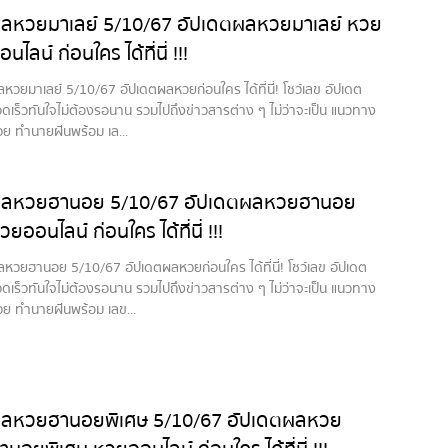
หวยมาเลย์ 5/10/67 อัปเดตผลหวยมาเลย์ หวย
นไลน์ ก่อนใคร ได้ที่นี่ !!!
วยมาเลย์ 5/10/67 อัปเดตผลหวยก่อนใคร ได้ที่นี่! โชว์เลข อัปเดต
เร็วทันใจไม่ต้องรอนาน รวมไปถึงข่าวสารต่าง ๆ ไม่ว่าจะเป็น แนวทาง
 ทำนายฝันพร้อม เล...
ลหวยฮานอย 5/10/67 อัปเดตผลหวยฮานอย
ยออนไลน์ ก่อนใคร ได้ที่นี่ !!!
วยฮานอย 5/10/67 อัปเดตผลหวยก่อนใคร ได้ที่นี่! โชว์เลข อัปเดต
เร็วทันใจไม่ต้องรอนาน รวมไปถึงข่าวสารต่าง ๆ ไม่ว่าจะเป็น แนวทาง
 ทำนายฝันพร้อม เลข...
ลหวยฮานอยพิเศษ 5/10/67 อัปเดตผลหวย