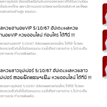
ลาวซุปเปอร์ ยังคงเป็นหนึ่งในประเภทของหวยลาวที่ได้รับความนิยม
ดสูตรแม่น แจกเลขวิ่ง เลขเด่น
ในประเทศไทย เพราะมีการออกรางวัลหลายครั้งต่อสัปดาห์ และให้ผล
แทนค่อนข้างสูง แน่นอนว...
ลหวยฮานอยVIP 5/10/67 อัปเดตผลหวย
นอยVIP หวยออนไลน์ ก่อนใคร ได้ที่นี่ !!!
วยฮานอยVIP 5/10/67 อัปเดตผลหวยก่อนใคร ได้ที่นี่! โชว์เลข
เดตรวดเร็วทันใจไม่ต้องรอนาน รวมไปถึงข่าวสารต่าง ๆ ไม่ว่าจะเป็น
วทางหวย ทำนายฝันพร้อม...
ลหวยลาวซุปเปอร์ 5/10/67 อัปเดตผลหวยลาว
ปเปอร์ ຫວຍພັດທະນາເພີ່ມ หวยออนไลน์ ได้ที่นี่ !!!
วยลาวซุปเปอร์ 5/10/67 อัปเดตผลหวยก่อนใคร ได้ที่นี่! โชว์เลข
เดตรวดเร็วทันใจไม่ต้องรอนาน รวมไปถึงข่าวสารต่าง ๆ ไม่ว่าจะเป็น
วทางหวย ทำนายฝันพร้อ...