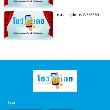
หวยลาวซุปเปอร์ 7/8/2569
Tags
โชว์เลขเด็ดประจำวัน
โชว์เลขหวยดัง
โชว์ผลหวย
เลขทำนายฝัน
โชว์สถิติหวย