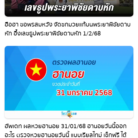
หวยหุ้นฮั่งเส็ง เช้า
หวยหุ้นฮั่งเส็ง บ่าย
ฮือฮา ขอพรสมหวัง จัดชกมวยแก้บนพระยาพิชัย
ดาบหัก อึ้งเลขธูปพระยาพิชัยดาบหัก 1/2/68
หวยหุ้นจีน เช้า
หวยหุ้นจีน บ่าย
หวยหุ้นไต้หวัน
หวยหุ้นสิงคโปร์
หวยหุ้นอิยิป
หวยหุ้นเยอรมัน
อัพเดท ผลหวยฮานอย 31/01/68 ฮานอยวันนี้ออก
อะไร ตรวจหวยฮานอยวันนี้ แบบเรียลไทม์ เช็กฟรี ได้
หวยหุ้นอังกฤษ