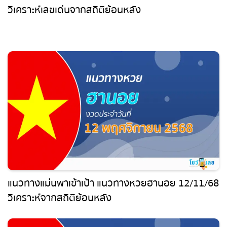
หวยหุ้นรัสเซีย
หวยหุ้นอินเดีย
หวยหุ้นดาวโจนส์
แนวทางแม่นพาเข้าเป้า แนวทางหวยฮานอย
12/11/68 วิเคราะห์จากสถิติย้อนหลัง