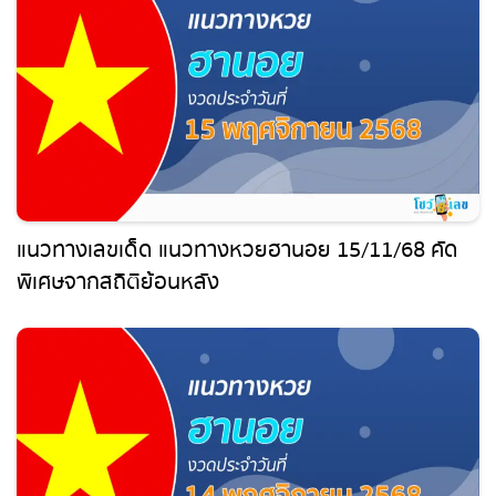
ถ่ายทอดสดหวยญีปุ่น
ถ่ายทอดสดหวยไต้หวัน
ถ่ายทอดสดหวยกัมพูชา GD
หวยหุ้นสด
แนวทางเลขเด็ด แนวทางหวยฮานอย 15/11/68 คัด
พิเศษจากสถิติย้อนหลัง
หวยหุ้นไทย เย็น
หวยหุ้นเกาหลี
หวยหุ้นนิเคอิ เช้า
หวยหุ้นนิเคอิ บ่าย