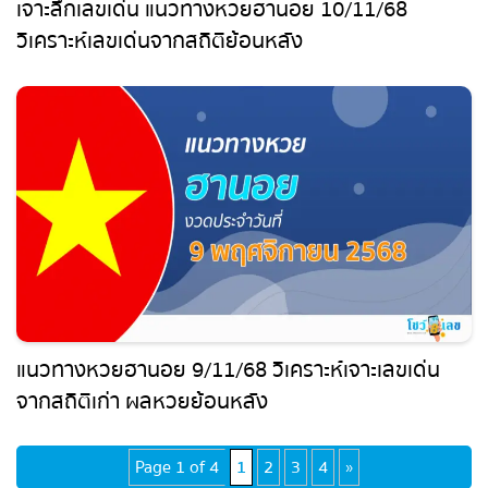
แนวทางหวยฮานอย 9/11/68 วิเคราะห์เจาะเลขเด่น
จากสถิติเก่า ผลหวยย้อนหลัง
Page 1 of 4
1
2
3
4
»
โชว์เลข ที่น่าสนใจ