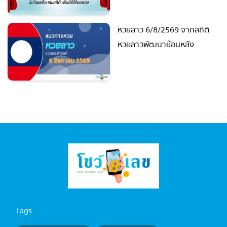
Tags
โชว์เลขเด็ดประจำวัน
โชว์เลขหวยดัง
โชว์ผลหวย
เลขทำนายฝัน
โชว์สถิติหวย
UFA888
lottovip