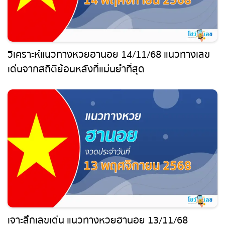
หวยหุ้นฮั่งเส็ง เช้า
หวยหุ้นฮั่งเส็ง บ่าย
วิเคราะห์แนวทางหวยฮานอย 14/11/68 แนวทางเลข
เด่นจากสถิติย้อนหลังที่แม่นยำที่สุด
หวยหุ้นจีน เช้า
หวยหุ้นจีน บ่าย
หวยหุ้นไต้หวัน
หวยหุ้นสิงคโปร์
หวยหุ้นอิยิป
หวยหุ้นเยอรมัน
เจาะลึกเลขเด่น แนวทางหวยฮานอย 13/11/68
วิเคราะห์เลขเด่นจากสถิติย้อนหลัง
หวยหุ้นอังกฤษ