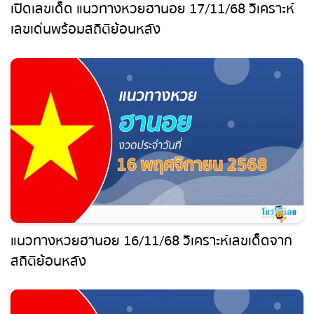
เปิดเลขเด็ด แนวทางหวยฮานอย 17/11/68
ถ่ายทอดสดหวยรัฐบาลไทย
วิเคราะห์เลขเด่นพร้อมสถิติย้อนหลัง
ถ่ายทอดสดหวยออมสิน
ถ่ายทอดสดหวยธกส.
ถ่ายทอดสดหวยลาว
ถ่ายทอดสดหวยลาว ซุปเปอร์
ถ่ายทอดสดหวยฮานอย
แนวทางหวยฮานอย 16/11/68 วิเคราะห์เลขเด็ดจาก
สถิติย้อนหลัง
ถ่ายทอดสดหวยฮานอยพิเศษ
ถ่ายทอดสดหวยมาเลย์