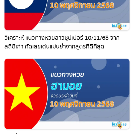
วิเคราะห์ แนวทางหวยลาวซุปเปอร์ 10/11/68 จาก
สถิติเก่า คัดเลขเด่นแม่นยำจากสูตรที่ดีที่สุด
เจาะลึกเลขเด่น แนวทางหวยฮานอย 10/11/68
วิเคราะห์เลขเด่นจากสถิติย้อนหลัง