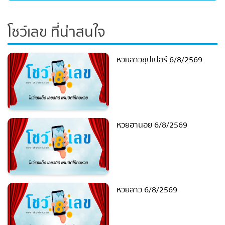
โชว์เลข ที่น่าสนใจ
หวยลาวซุปเปอร์ 6/8/2569
หวยฮานอย 6/8/2569
หวยลาว 6/8/2569
หวยลาว 5/8/2569 คัดเลขเด่น