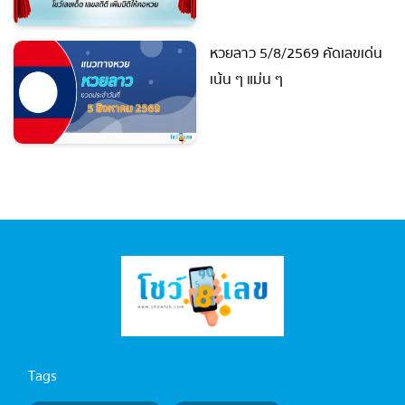
เน้น ๆ แม่น ๆ
Tags
โชว์เลขเด็ดประจำวัน
โชว์เลขหวยดัง
โชว์ผลหวย
เลขทำนายฝัน
โชว์สถิติหวย