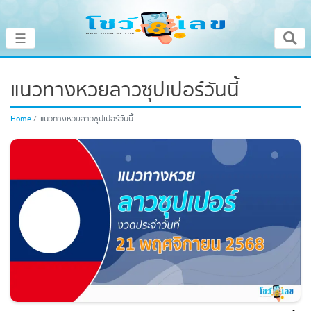
×
☰
หน้าหลัก
แนวทางหวยลาวซุปเปอร์วันนี้
โชว์เลขเด็ดประจำวัน
Home
แนวทางหวยลาวซุปเปอร์วันนี้
โชว์เลขหวยดัง
โชว์ผลหวย
เลขทำนายฝัน
โชว์สถิติหวย
หวยสด