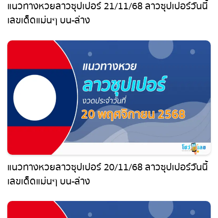
แนวทางหวยลาวซุปเปอร์ 21/11/68 ลาวซุปเปอร์วัน
ถ่ายทอดสดหวยรัฐบาลไทย
นี้ เลขเด็ดแม่นๆ บน-ล่าง
ถ่ายทอดสดหวยออมสิน
ถ่ายทอดสดหวยธกส.
ถ่ายทอดสดหวยลาว
ถ่ายทอดสดหวยลาว ซุปเปอร์
ถ่ายทอดสดหวยฮานอย
แนวทางหวยลาวซุปเปอร์ 20/11/68 ลาวซุปเปอร์วัน
นี้ เลขเด็ดแม่นๆ บน-ล่าง
ถ่ายทอดสดหวยฮานอยพิเศษ
ถ่ายทอดสดหวยมาเลย์