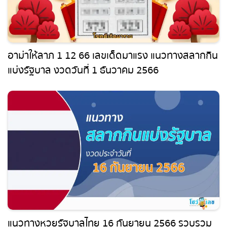
หวยหุ้นฮั่งเส็ง เช้า
หวยหุ้นฮั่งเส็ง บ่าย
อาม่าให้ลาภ 1 12 66 เลขเด็ดมาแรง แนวทางสลาก
กินแบ่งรัฐบาล งวดวันที่ 1 ธันวาคม 2566
หวยหุ้นจีน เช้า
หวยหุ้นจีน บ่าย
หวยหุ้นไต้หวัน
หวยหุ้นสิงคโปร์
หวยหุ้นอิยิป
หวยหุ้นเยอรมัน
แนวทางหวยรัฐบาลไทย 16 กันยายน 2566 รวบรวม
เลขเด็ด เลขดัง จากสำนักเจ้าดัง
หวยหุ้นอังกฤษ