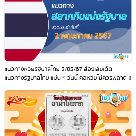
ถ่ายทอดสดหวยญีปุ่น
ถ่ายทอดสดหวยไต้หวัน
ถ่ายทอดสดหวยกัมพูชา GD
หวยหุ้นสด
แนวทางหวยรัฐบาลไทย 2/05/67 ส่องเลขเด็ด
แนวทางรัฐบาลไทย แม่น ๆ วันนี้ คอหวยไม่ควรพลาด
หวยหุ้นไทย เย็น
!!
หวยหุ้นเกาหลี
หวยหุ้นนิเคอิ เช้า
หวยหุ้นนิเคอิ บ่าย