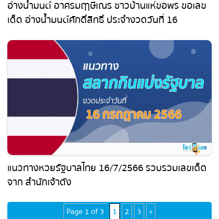
แนวทางหวยรัฐบาลไทย 16/7/2566 รวบรวมเลข
เด็ดจาก สำนักเจ้าดัง
Page 1 of 3
1
2
3
»
โชว์เลข ที่น่าสนใจ