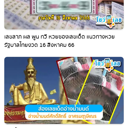
เลขลาภ ผล พูน ทวี หวยซองเลขเด็ด แนวทางหวย
รัฐบาลไทยงวด 16 สิงหาคม 66
อ่างน้ำมนต์ อาศรมฤาษีเณร ชาวบ้านแห่ขอพร ขอ
เลขเด็ด อ่างน้ำมนต์ศักดิ์สิทธิ์ ประจำงวดวันที่ 16
สิงหาคม 2566