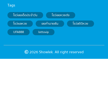
UFA888
lottovip
2026 Showlek. All right reserved