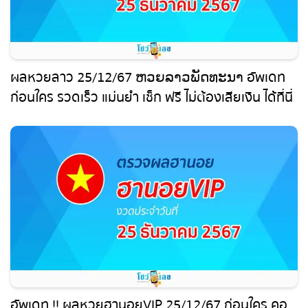
หวยหุ้นฮั่งเส็ง เช้า
หวยหุ้นฮั่งเส็ง บ่าย
ผลหวยลาว 25/12/67 ຫວຍລາວພັດທະນາ อัพเดท
ก่อนใคร รวดเร็ว แม่นยำ เช็ก ฟรี ไม่ต้องเสียเงิน ได้ที่
หวยหุ้นจีน เช้า
นี่ !!!
หวยหุ้นจีน บ่าย
หวยหุ้นไต้หวัน
หวยหุ้นสิงคโปร์
หวยหุ้นอิยิป
หวยหุ้นเยอรมัน
อัพเดท !! ผลหวยฮานอยVIP 25/12/67 ก่อนใคร คอ
หวยห้ามพลาด! เช็กฟรี! ไม่เสียเงิน
หวยหุ้นอังกฤษ