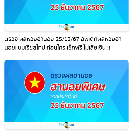
ตรวจ ผลหวยฮานอย 25/12/67 อัพเดทผลหวยฮา
นอยแบบเรียลไทม์ ก่อนใคร เช็กฟรี ไม่เสียเงิน !!
อัพเดท !! ผลหวยฮานอยพิเศษ 25/12/67 คอหวย
ห้ามพลาด! เช็กฟรี ก่อนใคร แบบไม่ต้องเสียเงิน !!