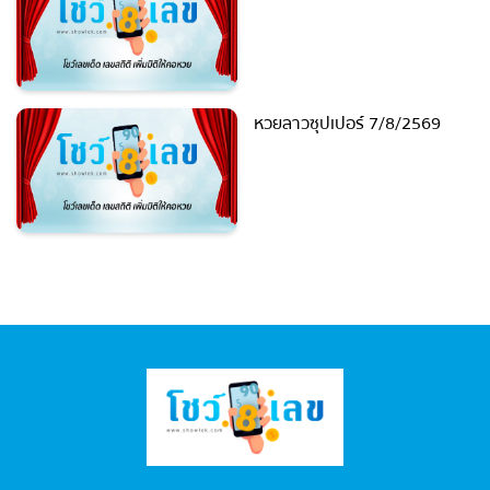
หวยลาวซุปเปอร์ 7/8/2569
Tags
โชว์เลขเด็ดประจำวัน
โชว์เลขหวยดัง
โชว์ผลหวย
เลขทำนายฝัน
โชว์สถิติหวย