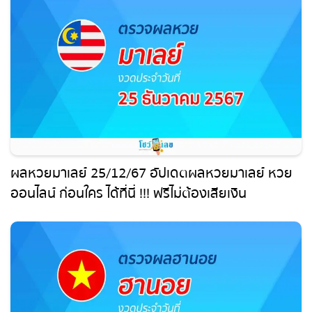
ผลหวยมาเลย์ 25/12/67 อัปเดตผลหวยมาเลย์
หวยออนไลน์ ก่อนใคร ได้ที่นี่ !!! ฟรีไม่ต้องเสียเงิน