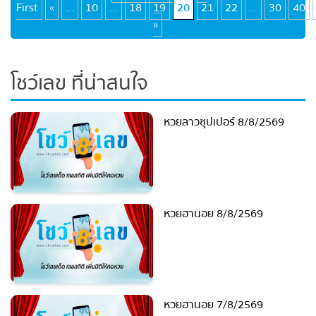
โชว์เลข ที่น่าสนใจ
หวยลาวซุปเปอร์ 8/8/2569
หวยฮานอย 8/8/2569
หวยฮานอย 7/8/2569