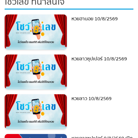
หวยฮานอย 10/8/2569
หวยลาวซุปเปอร์ 10/8/2569
หวยลาว 10/8/2569
หวยลาวซุปเปอร์ 9/8/2569
เปิดโพยเลขเด็ด คัดมาเป็นผล
หวยเน้น ๆ