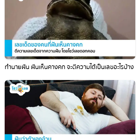
ทำนายฝัน ฝันเห็นคางคก จะตีความได้เป็นเลขอะไร
บ้าง